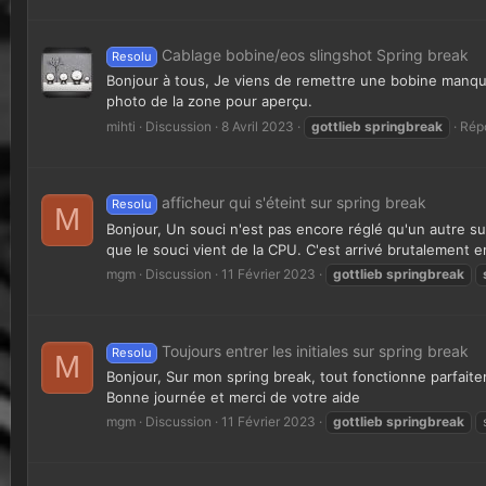
Cablage bobine/eos slingshot Spring break
Resolu
Bonjour à tous, Je viens de remettre une bobine manqua
photo de la zone pour aperçu.
mihti
Discussion
8 Avril 2023
gottlieb
springbreak
Rép
afficheur qui s'éteint sur spring break
Resolu
M
Bonjour, Un souci n'est pas encore réglé qu'un autre sur
que le souci vient de la CPU. C'est arrivé brutalement en
mgm
Discussion
11 Février 2023
gottlieb
springbreak
Toujours entrer les initiales sur spring break
Resolu
M
Bonjour, Sur mon spring break, tout fonctionne parfaitemen
Bonne journée et merci de votre aide
mgm
Discussion
11 Février 2023
gottlieb
springbreak