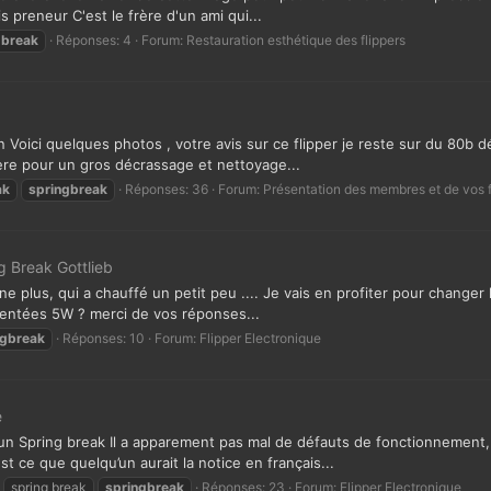
 preneur C'est le frère d'un ami qui...
gbreak
Réponses: 4
Forum:
Restauration esthétique des flippers
n Voici quelques photos , votre avis sur ce flipper je reste sur du 80b 
mère pour un gros décrassage et nettoyage...
ak
springbreak
Réponses: 36
Forum:
Présentation des membres et de vos f
g Break Gottlieb
onne plus, qui a chauffé un petit peu .... Je vais en profiter pour chang
entées 5W ? merci de vos réponses...
ngbreak
Réponses: 10
Forum:
Flipper Electronique
e
 un Spring break Il a apparement pas mal de défauts de fonctionnement, 
 ce que quelqu’un aurait la notice en français...
spring break
springbreak
Réponses: 23
Forum:
Flipper Electronique