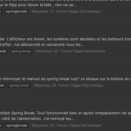
 le flipp pour lancer la bille , rien ne se...
k
springbreak
Réponses: 15
Forum:
Flipper Electronique
e. L'afficheur est éteint, les lumières sont allumées et les batteurs fon
'effet. J'ai débranché et rebranché tous les...
reak
spring break
Réponses: 20
Forum:
Flipper Electronique
de m’envoyer le manuel du spring break svp? Je bloque sur la bobine du r
eak
spring break
Réponses: 28
Forum:
Flipper Electronique
ottlieb Spring Break. Tout fonctionnait bien et après remplacement de 
 côté de l'alimentation. J'ai nettoyé les...
k
springbreak
Réponses: 33
Forum:
Flipper Electronique