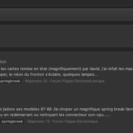
lieb
 les cartes remise en état (magnifiquement) par david, j'ai refait les m
pper, le néon du fronton s'éclaire, quelques lampes...
springbreak
Réponses: 20
Forum:
Flipper Electromécanique
 j’adore ses modèles 87-88 J’ai choper un magnifique spring break l’ann
olu en redémarrant ou nettoyant les connecteur son-cpu…...
springbreak
Réponses: 13
Forum:
Flipper Electronique