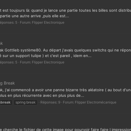
 est toujours là: quand je lance une partie toutes les billes sont distri
partie une autre arrive ,puis elle est...
éponses: 5
Forum:
Flipper Electronique
ak
eak Gottlieb système80. Au départ j'avais quelques switchs qui ne répond
sur un support tulipe ) et c'est pareil , idem en...
éponses: 5
Forum:
Flipper Electronique
ng Break
, j'ai commencé a avoir une panne bizarre très aléatoire ( au bout d'un
plus en plus récurrente avec en plus plus de...
gbreak
spring break
Réponses: 9
Forum:
Flipper Electromécanique
erche le fichier de cette image pour pourvoir faire faire l impression et 