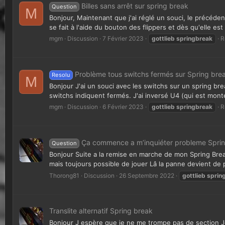
Billes sans arrêt sur spring break
Question
M
Bonjour, Maintenant que j'ai réglé un souci, le précédent
se fait à l'aide du bouton des flippers et dès qu'elle est 
mgm
Discussion
7 Février 2023
gottlieb
springbreak
R
Problème tous switchs fermés sur Spring bre
Resolu
M
Bonjour J'ai un souci avec les switchs sur un spring br
switchs indiquent fermés. J'ai inversé U4 (qui est monté 
mgm
Discussion
6 Février 2023
gottlieb
springbreak
R
Ça commence a m’inquiéter probleme Spri
Question
Bonjour Suite a la remise en marche de mon Spring Break
mais toujours possible de jouer Lâ la panne devient de 
Thorong81
Discussion
26 Septembre 2022
gottlieb
sprin
Translite alternatif Spring break
Bonjour J espère que je ne me trompe pas de section Je ch