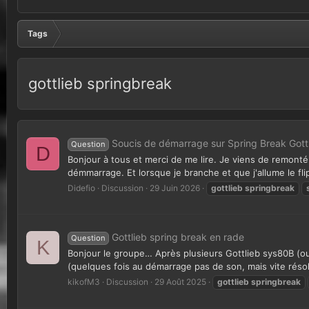
Tags
gottlieb springbreak
Soucis de démarrage sur Spring Break Gott
Question
D
Bonjour à tous et merci de me lire. Je viens de remonté
démmarrage. Et lorsque je branche et que j'allume le fli
Didefio
Discussion
29 Juin 2026
gottlieb
springbreak
Gottlieb spring break en rade
Question
K
Bonjour le groupe… Après plusieurs Gottlieb sys80B (oui
(quelques fois au démarrage pas de son, mais vite rés
kikofM3
Discussion
29 Août 2025
gottlieb
springbreak