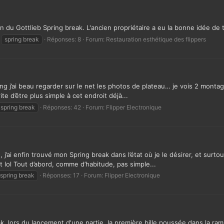
n du Gottlieb Spring break. L'ancien propriétaire a eu la bonne idée de 
spring break
Réponses: 8
Forum:
Restauration esthétique des flippers
ing j’ai beau regarder sur le net les photos de plateau… je vois 2 monta
ite d’être plus simple à cet endroit déjà...
spring break
Réponses: 42
Forum:
Flipper Electronique
’ai enfin trouvé mon Spring break dans l’état où je le désirer, et surto
t lol Tout d’abord, comme d’habitude, pas simple...
spring break
Réponses: 17
Forum:
Flipper Electronique
eak, lors du lancement d'une partie, la première bille poussée dans la 