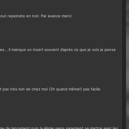
tout repeindre en noir. Par avance merci
ges… Il manque un insert souvent d’après ce que je vois je pense
ut pas très loin de chez moi (2h quand même!) pas facile.
rampe de lancement puis la 4ème viens sagement se mettre avec les