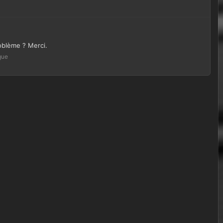
roblème ? Merci.
que