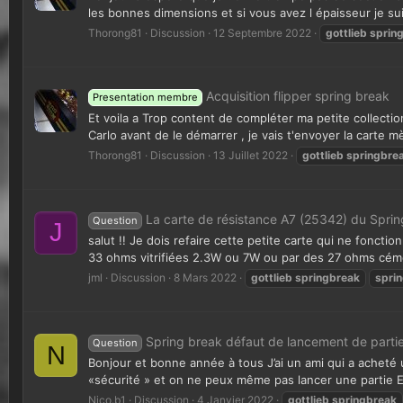
les bonnes dimensions et si vous avez l épaisseur je suis
Thorong81
Discussion
12 Septembre 2022
gottlieb
sprin
Acquisition flipper spring break
Presentation membre
Et voila a Trop content de compléter ma petite collectio
Carlo avant de le démarrer , je vais t'envoyer la carte 
Thorong81
Discussion
13 Juillet 2022
gottlieb
springbre
La carte de résistance A7 (25342) du Sprin
Question
J
salut !! Je dois refaire cette petite carte qui ne foncti
33 ohms vitrifiées 2.3W ou 7W ou par des 27 ohms cém
jml
Discussion
8 Mars 2022
gottlieb
springbreak
spri
Spring break défaut de lancement de parti
Question
N
Bonjour et bonne année à tous J’ai un ami qui a acheté
«sécurité » et on ne peux même pas lancer une partie Est
Nico.b1
Discussion
4 Janvier 2022
gottlieb
springbreak