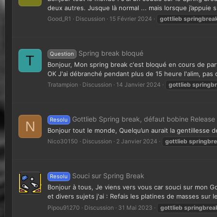
deux autres. Jusque là normal ... mais lorsque j’appuie sur
Good_R1
Discussion
15 Février 2024
gottlieb
springbrea
Spring break bloqué
Question
T
Bonjour, Mon spring break c'est bloqué en cours de parti
OK J'ai débranché pendant plus de 15 heure l'alim, pas d
Tratampion
Discussion
14 Janvier 2024
gottlieb
springb
Gottlieb Spring break, défaut bobine Release
Resolu
N
Bonjour tout le monde, Quelqu’un aurait la gentillesse 
Nico30150
Discussion
2 Janvier 2024
gottlieb
springbr
Souci sur Spring Break
Resolu
Bonjour à tous, Je viens vers vous car souci sur mon G
et divers sujets j'ai : Refais les platines de masses sur le
Pipou91270
Discussion
31 Mai 2023
gottlieb
springbrea