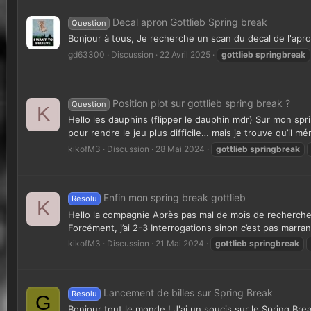
Decal apron Gottlieb Spring break
Question
Bonjour à tous, Je recherche un scan du decal de l'apro
gd63300
Discussion
22 Avril 2025
gottlieb
springbreak
Position plot sur gottlieb spring break ?
Question
K
Hello les dauphins (flipper le dauphin mdr) Sur mon spr
pour rendre le jeu plus difficile… mais je trouve qu’il mér
kikofM3
Discussion
28 Mai 2024
gottlieb
springbreak
Enfin mon spring break gottlieb
Resolu
K
Hello la compagnie Après pas mal de mois de recherche, j
Forcément, j’ai 2-3 Interrogations sinon c’est pas marran
kikofM3
Discussion
21 Mai 2024
gottlieb
springbreak
Lancement de billes sur Spring Break
Resolu
G
Bonjour tout le monde ! J'ai un soucis sur le Spring Br