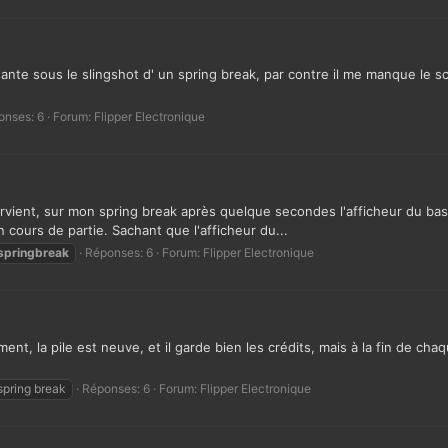
nte sous le slingshot d' un spring break, par contre il me manque le s
onses: 6
Forum:
Flipper Electronique
vient, sur mon spring break après quelque secondes l'afficheur du bas s'
 cours de partie. Sachant que l'afficheur du...
springbreak
Réponses: 6
Forum:
Flipper Electronique
t, la pile est neuve, et il garde bien les crédits, mais à la fin de chaqu
spring break
Réponses: 6
Forum:
Flipper Electronique