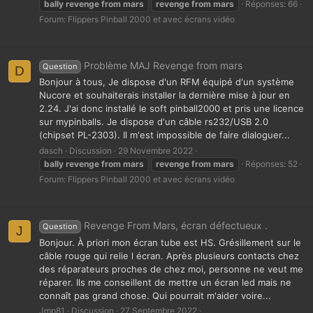
bally
revenge
from
mars
revenge
from
mars
Réponses: 66
Forum:
Flippers Pinball 2000 et avec écrans vidéo
Problème MAJ Revenge from mars
Question
D
Bonjour à tous, Je dispose d'un RFM équipé d'un système
Nucore et souhaiterais installer la dernière mise à jour en
2.24. J'ai donc installé le soft pinball2000 et pris une licence
sur mypinballs. Je dispose d'un câble rs232/USB 2.0
(chipset PL-2303). Il m'est impossible de faire dialoguer...
dasch
Discussion
29 Novembre 2022
bally
revenge
from
mars
revenge
from
mars
Réponses: 52
Forum:
Flippers Pinball 2000 et avec écrans vidéo
Revenge From Mars, écran défectueux .
Question
J
Bonjour. À priori mon écran tube est HS. Grésillement sur le
câble rouge qui relie l écran. Après plusieurs contacts chez
des réparateurs proches de chez moi, personne ne veut me
réparer. Ils me conseillent de mettre un écran led mais ne
connaît pas grand chose. Qui pourrait m'aider voire...
Jmp81
Discussion
27 Septembre 2022