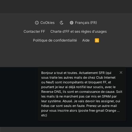
CoOkies
Français (FR)
Contacter FF
Charte d'FF et ses règles d'usages
Politique de confidentialité
Aide
R
S
S
Bonjour a tout et toutes. Actuelement SFR (qui
sous traite les autres mails de chez Club Internet
ou Neuf) sont incompétants et bloquent FF, et
pourtant je leur ai déjà notifié leur soucis, avec le
Reverse DNS, ils sont en connaissance de cause. Soit
les mails là ne marchent pas car mis en SPAM par
leur système. Abusé. Je vais devoir les assigner, oui
hélas car sont seuls en faute. Prenez un autre mail
pour vous inscrire alors (poste free gmail Orange ...
etc)