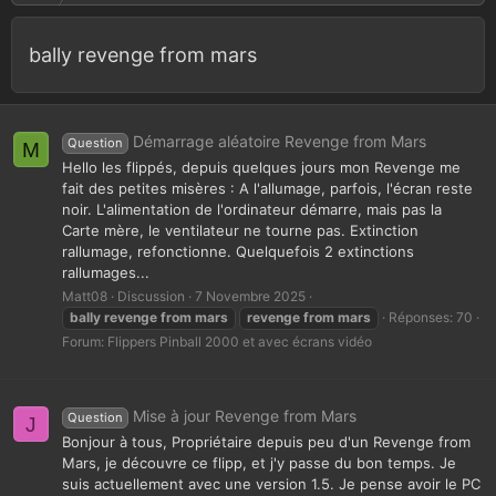
bally revenge from mars
Démarrage aléatoire Revenge from Mars
Question
M
Hello les flippés, depuis quelques jours mon Revenge me
fait des petites misères : A l'allumage, parfois, l'écran reste
noir. L'alimentation de l'ordinateur démarre, mais pas la
Carte mère, le ventilateur ne tourne pas. Extinction
rallumage, refonctionne. Quelquefois 2 extinctions
rallumages...
Matt08
Discussion
7 Novembre 2025
bally
revenge
from
mars
revenge
from
mars
Réponses: 70
Forum:
Flippers Pinball 2000 et avec écrans vidéo
Mise à jour Revenge from Mars
Question
J
Bonjour à tous, Propriétaire depuis peu d'un Revenge from
Mars, je découvre ce flipp, et j'y passe du bon temps. Je
suis actuellement avec une version 1.5. Je pense avoir le PC