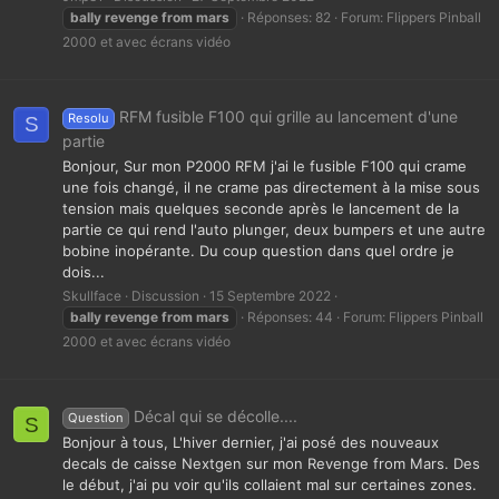
bally
revenge
from
mars
Réponses: 82
Forum:
Flippers Pinball
2000 et avec écrans vidéo
RFM fusible F100 qui grille au lancement d'une
Resolu
S
partie
Bonjour, Sur mon P2000 RFM j'ai le fusible F100 qui crame
une fois changé, il ne crame pas directement à la mise sous
tension mais quelques seconde après le lancement de la
partie ce qui rend l'auto plunger, deux bumpers et une autre
bobine inopérante. Du coup question dans quel ordre je
dois...
Skullface
Discussion
15 Septembre 2022
bally
revenge
from
mars
Réponses: 44
Forum:
Flippers Pinball
2000 et avec écrans vidéo
Décal qui se décolle....
Question
S
Bonjour à tous, L'hiver dernier, j'ai posé des nouveaux
decals de caisse Nextgen sur mon Revenge from Mars. Des
le début, j'ai pu voir qu'ils collaient mal sur certaines zones.