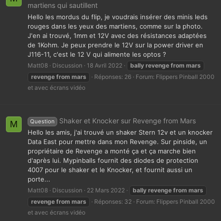
martiens qui sautillent
Hello les mordus du flip, je voudrais insérer des minis leds
rouges dans les yeux des martiens, comme sur la photo.
J'en ai trouvé, 1mm et 12V avec des résistances adaptées
de 1Kohm. Je peux prendre le 12V sur la power driver en
J116-11, c'est le 12 V qui alimente les optos ?
Matt08
Discussion
18 Avril 2022
bally
revenge
from
mars
revenge
from
mars
Réponses: 26
Forum:
Flippers Pinball 2000
et avec écrans vidéo
Shaker et Knocker sur Revenge from Mars
Question
M
Hello les amis, j'ai trouvé un shaker Stern 12v et un knocker
Data East pour mettre dans mon Revenge. Sur pinside, un
propriétaire de Revenge a monté ça et ça marche bien
d'après lui. Mypinballs fournit des diodes de protection
4007 pour le shaker et le Knocker, et fournit aussi un
porte...
Matt08
Discussion
22 Mars 2022
bally
revenge
from
mars
revenge
from
mars
Réponses: 32
Forum:
Flippers Pinball 2000
et avec écrans vidéo