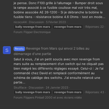
je pense. Donc F100 grille à l'allumage - Bumper droit sous
la rampe associé à ce fusible coulisse mal voir très mal,
bobine associée AE 26-1200 - Si je débranche la bobine le
fusible tiens - résistance bobine 4.6 Ohms - test en mode...
nicoco44
Discussion
5 Février 2023
bally
revenge
from
mars
revenge
from
mars
Réponses: 22
Forum:
Flipper Electronique
Revenge from Mars qui envoi 2 billes au
Resolu
S
démarrage d'une partie
Salut à vous, J'ai un petit soucis avec mon revenge from
mars suite au remplacement d'un switch qui ne cliquait pas
bien malgré les différents réglages essayé. Celui-ci : Je l'ai
commandé chez David et remplacé conformément au
schéma de cablâge des switchs. J'ai ensuite relancé une
partie...
Skullface
Discussion
24 Janvier 2023
bally
revenge
from
mars
revenge
from
mars
Réponses: 43
Forum:
Flippers Pinball 2000 et avec écrans vidéo