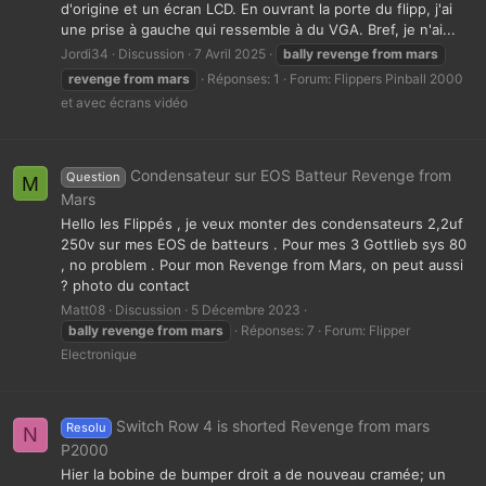
d'origine et un écran LCD. En ouvrant la porte du flipp, j'ai
une prise à gauche qui ressemble à du VGA. Bref, je n'ai...
Jordi34
Discussion
7 Avril 2025
bally
revenge
from
mars
revenge
from
mars
Réponses: 1
Forum:
Flippers Pinball 2000
et avec écrans vidéo
Condensateur sur EOS Batteur Revenge from
Question
M
Mars
Hello les Flippés , je veux monter des condensateurs 2,2uf
250v sur mes EOS de batteurs . Pour mes 3 Gottlieb sys 80
, no problem . Pour mon Revenge from Mars, on peut aussi
? photo du contact
Matt08
Discussion
5 Décembre 2023
bally
revenge
from
mars
Réponses: 7
Forum:
Flipper
Electronique
Switch Row 4 is shorted Revenge from mars
Resolu
N
P2000
Hier la bobine de bumper droit a de nouveau cramée; un