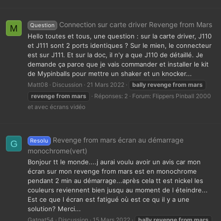
Connection sur carte driver Revenge from Mars
Question
M
Hello toutes et tous, une question : sur la carte driver, J110
et J111 sont 2 ports identiques ? Sur le mien, le connecteur
est sur J111. Et sur la doc, il n'y a que J110 de détaillé. Je
demande ça parce que je vais commander et installer le kit
de Mypinballs pour mettre un shaker et un knocker...
Matt08
Discussion
21 Mars 2022
bally
revenge
from
mars
revenge
from
mars
Réponses: 2
Forum:
Flippers Pinball 2000
et avec écrans vidéo
Revenge from mars écran au démarrage
Resolu
G
monochrome(vert)
Bonjour tt le monde....j aurai voulu avoir un avis car mon
écran sur mon revenge from mars est en monochrome
pendant 2 min au démarrage...après cela tt est nickel les
couleurs reviennent bien jusqu au moment de l éteindre...
Est ce que l écran est fatigué où est ce qu il y a une
solution? Merci...
Gatgat54
Discussion
15 Mars 2022
bally
revenge
from
mars