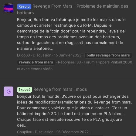
Revenge From Mars - Probleme de maintien des
Resolu
batteurs
Bonjour, Bon ben va falloir que je mette les mains dans le
camboui et arreter l'esthetique du RFM. Depuis le
demontage de la "coin door" pour la repeindre, j'avais de
temps en temps des problèmes avec un des batteurs,
surtout le gauche qui ne réagissait pas normalement de
manière aléatoire...
Ludo60
Discussion
15 Janvier 2023
bally
revenge
from
mars
revenge
from
mars
Réponses: 80
Forum:
Flippers Pinball 2000
et avec écrans vidéo
Revenge from mars : mods
Exposé
G
Bonjour tout le monde, J'ouvre ce post pour échanger des
idées de modifications/améliorations du Revenge from mars.
Pour commencer, voici ce que je viens d'installer. C'est un
bâtiment imprimé 3D. Le fond est imprimé en PLA blanc .
Chaque face est ensuite recouverte de PLA gris ajouré
des...
Goupilou
Discussion
26 Décembre 2022