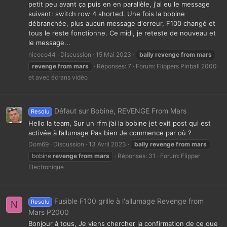
petit peu avant ça puis en en parallèle, j'ai eu le message
suivant: switch row 4 shorted. Une fois la bobine
débranchée, plus aucun message d'erreur, F100 changé et
tous le reste fonctionne. Ce midi, je reteste de nouveau et
le message...
nicoco44
Discussion
15 Mai 2023
bally
revenge
from
mars
revenge
from
mars
Réponses: 7
Forum:
Flippers Pinball 2000
et avec écrans vidéo
Défaut sur Bobine, REVENGE From Mars
Resolu
Hello la team, Sur un rfm j’ai la bobine jet exit post qui est
activée à l’allumage Pas bien Je commence par où ?
Dom69
Discussion
13 Avril 2023
bally
revenge
from
mars
bobine
revenge
from
mars
Réponses: 31
Forum:
Flipper
Electronique
Fusible F100 grille à l'allumage Revenge from
Resolu
N
Mars P2000
Bonjour à tous, Je viens chercher la confirmation de ce que