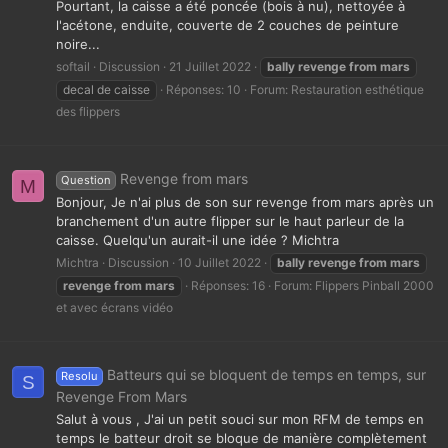
Pourtant, la caisse a été poncée (bois à nu), nettoyée à
l'acétone, enduite, couverte de 2 couches de peinture
noire...
softail
Discussion
21 Juillet 2022
bally
revenge
from
mars
decal de caisse
Réponses: 10
Forum:
Restauration esthétique
des flippers
Revenge from mars
Question
M
Bonjour, Je n'ai plus de son sur revenge from mars après un
branchement d'un autre flipper sur le haut parleur de la
caisse. Quelqu'un aurait-il une idée ? Michtra
Michtra
Discussion
10 Juillet 2022
bally
revenge
from
mars
revenge
from
mars
Réponses: 16
Forum:
Flippers Pinball 2000
et avec écrans vidéo
Batteurs qui se bloquent de temps en temps, sur
Resolu
S
Revenge From Mars
Salut à vous , J'ai un petit souci sur mon RFM de temps en
temps le batteur droit se bloque de manière complètement