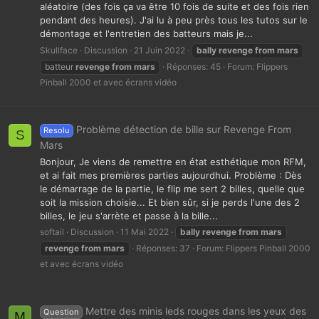
aléatoire (des fois ça va être 10 fois de suite et des fois rien
pendant des heures). J'ai lu à peu près tous les tutos sur le
démontage et l'entretien des batteurs mais je...
Skullface
Discussion
21 Juin 2022
bally
revenge
from
mars
batteur
revenge
from
mars
Réponses: 45
Forum:
Flippers
Pinball 2000 et avec écrans vidéo
Problème détection de bille sur Revenge From
Resolu
S
Mars
Bonjour, Je viens de remettre en état esthétique mon RFM,
et ai fait mes premières parties aujourdhui. Problème : Dès
le démarrage de la partie, le flip me sert 2 billes, quelle que
soit la mission choisie... Et bien sûr, si je perds l'une des 2
billes, le jeu s'arrète et passe à la bille...
softail
Discussion
11 Mai 2022
bally
revenge
from
mars
revenge
from
mars
Réponses: 37
Forum:
Flippers Pinball 2000
et avec écrans vidéo
Mettre des minis leds rouges dans les yeux des
Question
M