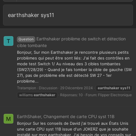
earthshaker sys11
Earthshaker problème de switch et détection
Question
T
cible tombante
Bonjour, Sur mon Earthshaker je rencontre plusieurs petits
problèmes qui peut être sont liés: J'ai fait des contrôles en
mode test Switch 1/ Au niveau des 3 cibles tombantes
(SW27/28/29) - Quand je fais tomber la cible de gauche (SW
27), pas de problème elle est détecté SW 27 - 1er
problème...
Tratampion
Discussion
29 Décembre 2024
earthshaker
sys11
williams
earthshaker
Réponses: 10
Forum:
Flipper Electronique
EarthShaker, Changement de carte CPU syst 11B
M
Bonjour Sur les conseils de David j'ai trouvé aux États Unis
une carte CPU syst 11B issue d'un JOKERZ que je souhaite
installé sur mon earthshaker. J'ai besoin de vos conseils sur