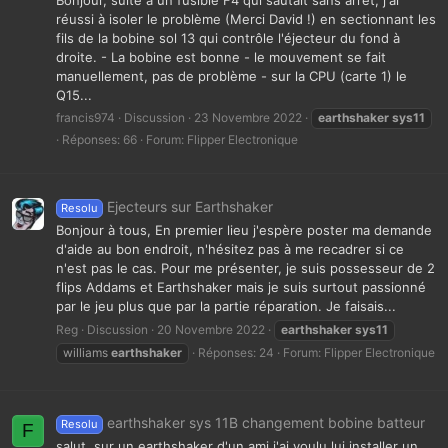
Bonjour, suite à un fusible F4 qui sautait sans arrêt, j'ai
réussi à isoler le problème (Merci David !) en sectionnant les
fils de la bobine sol 13 qui contrôle l'éjecteur du fond à
droite. - La bobine est bonne - le mouvement se fait
manuellement, pas de problème - sur la CPU (carte 1) le
Q15...
francis974
Discussion
23 Novembre 2022
earthshaker
sys11
Réponses: 66
Forum:
Flipper Electronique
Ejecteurs sur Earthshaker
Resolu
Bonjour à tous, En premier lieu j'espère poster ma demande
d'aide au bon endroit, n'hésitez pas à me recadrer si ce
n'est pas le cas. Pour me présenter, je suis possesseur de 2
flips Addams et Earthshaker mais je suis surtout passionné
par le jeu plus que par la partie réparation. Je faisais...
Reg
Discussion
20 Novembre 2022
earthshaker
sys11
williams
earthshaker
Réponses: 24
Forum:
Flipper Electronique
earthshaker sys 11B changement bobine batteur
Resolu
F
salut, sur un earthshaker d'un ami j'ai voulu lui installer un