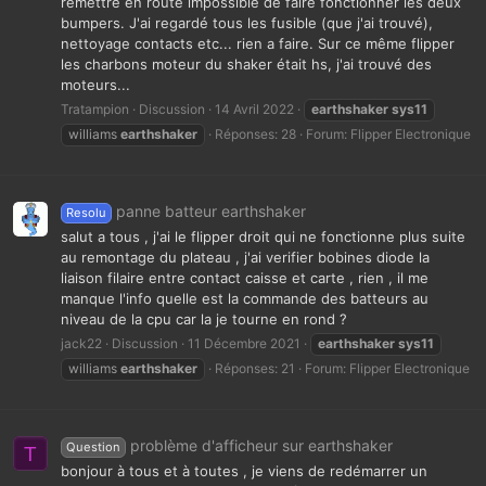
remettre en route impossible de faire fonctionner les deux
bumpers. J'ai regardé tous les fusible (que j'ai trouvé),
nettoyage contacts etc... rien a faire. Sur ce même flipper
les charbons moteur du shaker était hs, j'ai trouvé des
moteurs...
Tratampion
Discussion
14 Avril 2022
earthshaker
sys11
williams
earthshaker
Réponses: 28
Forum:
Flipper Electronique
panne batteur earthshaker
Resolu
salut a tous , j'ai le flipper droit qui ne fonctionne plus suite
au remontage du plateau , j'ai verifier bobines diode la
liaison filaire entre contact caisse et carte , rien , il me
manque l'info quelle est la commande des batteurs au
niveau de la cpu car la je tourne en rond ?
jack22
Discussion
11 Décembre 2021
earthshaker
sys11
williams
earthshaker
Réponses: 21
Forum:
Flipper Electronique
problème d'afficheur sur earthshaker
Question
T
bonjour à tous et à toutes , je viens de redémarrer un