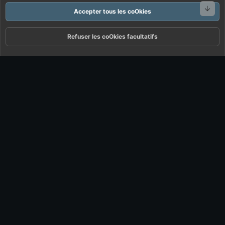
Bas
Accepter tous les coOkies
Refuser les coOkies facultatifs
Forums
Quoi De Neuf ?
Connexion
S'inscrire
Rechercher