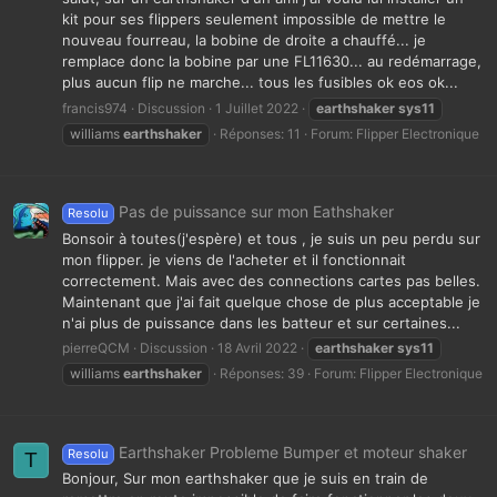
kit pour ses flippers seulement impossible de mettre le
nouveau fourreau, la bobine de droite a chauffé... je
remplace donc la bobine par une FL11630... au redémarrage,
plus aucun flip ne marche... tous les fusibles ok eos ok...
francis974
Discussion
1 Juillet 2022
earthshaker
sys11
williams
earthshaker
Réponses: 11
Forum:
Flipper Electronique
Pas de puissance sur mon Eathshaker
Resolu
Bonsoir à toutes(j'espère) et tous , je suis un peu perdu sur
mon flipper. je viens de l'acheter et il fonctionnait
correctement. Mais avec des connections cartes pas belles.
Maintenant que j'ai fait quelque chose de plus acceptable je
n'ai plus de puissance dans les batteur et sur certaines...
pierreQCM
Discussion
18 Avril 2022
earthshaker
sys11
williams
earthshaker
Réponses: 39
Forum:
Flipper Electronique
Earthshaker Probleme Bumper et moteur shaker
Resolu
T
Bonjour, Sur mon earthshaker que je suis en train de