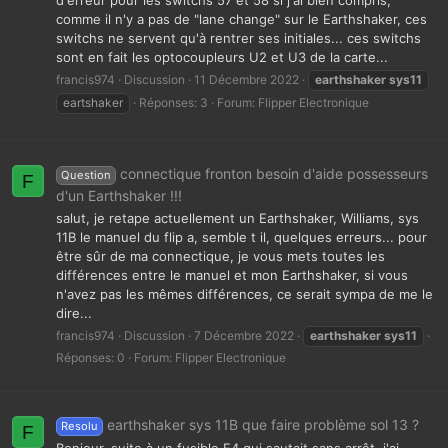
comme il n'y a pas de "lane change" sur le Earthshaker, ces
switchs ne servent qu'à rentrer ses initiales... ces switchs
sont en fait les optocoupleurs U2 et U3 de la carte...
francis974
Discussion
11 Décembre 2022
earthshaker
sys11
eartshaker
Réponses: 3
Forum:
Flipper Electronique
connectique fronton besoin d'aide possesseurs
Question
F
d'un Earthshaker !!!
salut, je retape actuellement un Earthshaker, Williams, sys
11B le manuel du flip a, semble t il, quelques erreurs... pour
être sûr de ma connectique, je vous mets toutes les
différences entre le manuel et mon Earthshaker, si vous
n'avez pas les mêmes différences, ce serait sympa de me le
dire...
francis974
Discussion
7 Décembre 2022
earthshaker
sys11
Réponses: 0
Forum:
Flipper Electronique
earthshaker sys 11B que faire problème sol 13 ?
Resolu
F