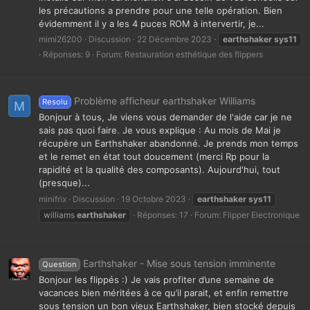
les précautions a prendre pour une telle opération. Bien
évidemment il y a les 4 puces ROM à intervertir, je...
mimi26200
Discussion
22 Décembre 2023
earthshaker
sys11
Réponses: 9
Forum:
Restauration esthétique des flippers
Problème afficheur earthshaker Williams
Resolu
M
Bonjour à tous, Je viens vous demander de l'aide car je ne
sais pas quoi faire. Je vous explique : Au mois de Mai je
récupère un Earthshaker abandonné. Je prends mon temps
et le remet en état tout doucement (merci Rp pour la
rapidité et la qualité des composants). Aujourd'hui, tout
(presque)...
minifrix
Discussion
19 Octobre 2023
earthshaker
sys11
williams
earthshaker
Réponses: 17
Forum:
Flipper Electronique
Earthshaker - Mise sous tension imminente
Question
Bonjour les flippés :) Je vais profiter d’une semaine de
vacances bien méritées à ce qu’il parait, et enfin remettre
sous tension un bon vieux Earthshaker, bien stocké depuis