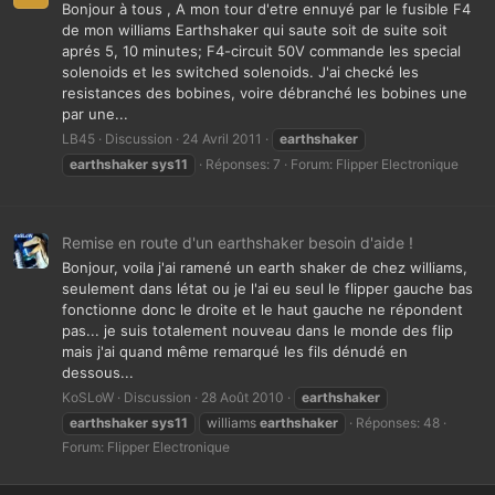
Bonjour à tous , A mon tour d'etre ennuyé par le fusible F4
de mon williams Earthshaker qui saute soit de suite soit
aprés 5, 10 minutes; F4-circuit 50V commande les special
solenoids et les switched solenoids. J'ai checké les
resistances des bobines, voire débranché les bobines une
par une...
LB45
Discussion
24 Avril 2011
earthshaker
earthshaker
sys11
Réponses: 7
Forum:
Flipper Electronique
Remise en route d'un earthshaker besoin d'aide !
Bonjour, voila j'ai ramené un earth shaker de chez williams,
seulement dans létat ou je l'ai eu seul le flipper gauche bas
fonctionne donc le droite et le haut gauche ne répondent
pas... je suis totalement nouveau dans le monde des flip
mais j'ai quand même remarqué les fils dénudé en
dessous...
KoSLoW
Discussion
28 Août 2010
earthshaker
earthshaker
sys11
williams
earthshaker
Réponses: 48
Forum:
Flipper Electronique