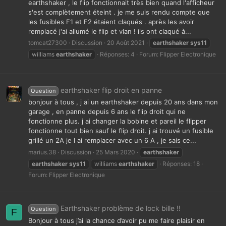
earthshaker , le flip fonctionnait très bien quand l'afficheur
s'est complètement éteint . je me suis rendu compte que
les fusibles F1 et F2 étaient claqués . après les avoir
remplacé j'ai allumé le flip et vlan ! ils ont claqué à...
tomcat27300
Discussion
20 Août 2021
earthshaker
sys11
williams
earthshaker
Réponses: 4
Forum:
Flipper Electronique
earthshaker flip droit en panne
Question
bonjour à tous , j ai un earthshaker depuis 20 ans dans mon
garage , en panne depuis 6 ans le flip droit qui ne
fonctionne plus. j ai changer la bobine et pareil le flipper
fonctionne tout bien sauf le flip droit. j ai trouvé un fusible
grillé un 2A je l ai remplacer avec un 6 A , je sais ce...
marius.38
Discussion
25 Mars 2020
earthshaker
earthshaker
sys11
williams
earthshaker
Réponses: 18
Forum:
Flipper Electronique
Earthshaker problème de lock bille !!
Question
F
Bonjour à tous j’ai la chance d’avoir pu me faire plaisir en