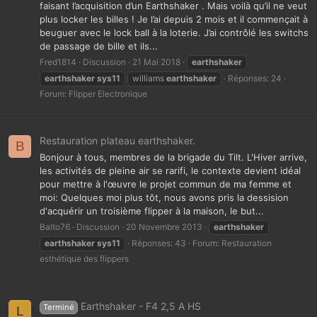
faisant l’acquisition d’un Earthshaker . Mais voilà qu’il ne veut
plus locker les billes ! Je l’ai depuis 2 mois et il commençait à
beuguer avec le lock ball à la loterie. J’ai contrôlé les switchs
de passage de bille et ils...
Fred1814
Discussion
21 Mai 2018
earthshaker
earthshaker
sys11
williams
earthshaker
Réponses: 24
Forum:
Flipper Electronique
Restauration plateau earthshaker.
B
Bonjour à tous, membres de la brigade du Tilt. L'Hiver arrive,
les activités de pleine air se rarifi, le contexte devient idéal
pour mettre à l'œuvre le projet commun de ma femme et
moi: Quelques moi plus tôt, nous avons pris la dessision
d'acquérir un troisième flipper à la maison, le but...
Balto76
Discussion
20 Novembre 2013
earthshaker
earthshaker
sys11
Réponses: 43
Forum:
Restauration
esthétique des flippers
Earthshaker - F4 2,5 A HS
Terminé
L