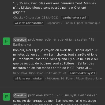
10 / 15 ans, avec piles enlevées heureusement. Mais les
p’tits Mickey Mouse sont passés par là o_O et ont
grignoté...
Chucky
Discussion
23 Mai 2023
earthshaker
sys11
williams
earthshaker
Réponses: 7
Forum:
Flipper Electronique
problème redémarrage williams system 11B
Question
F
Earthshaker
bonjour, alors que je croyais en avoir fini... iPleur après 20
minutes de jeu sur mon Earthshaker, tout s'arrête et le le
jeu redémarre, assez souvent quand il y a un multibille ou
que beaucoup de bobines sont sollicitées... j'ai fait des
mesures en attract mode : sortie de la CA (carte 3) ...
francis974
Discussion
15 Février 2023
earthshaker
sys11
williams
earthshaker
Réponses: 14
Forum:
Flipper Electronique
problème switch 57 58 sur sysB Earthshaker
Question
F
salut, Au démarrage de mon Earthshaker, j'ai le message
d'erreur pour les switchs 57 et 58 si j'ai bien compris,