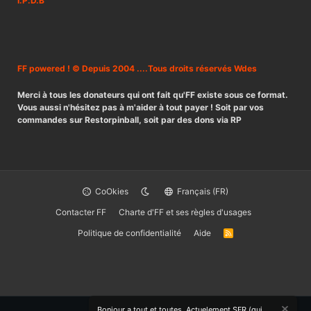
I.P.D.B
FF powered ! © Depuis 2004 ....Tous droits réservés Wdes
Merci à tous les donateurs qui ont fait qu'FF existe sous ce format.
Vous aussi n'hésitez pas à m'aider à tout payer ! Soit par vos
commandes sur Restorpinball, soit par des dons via RP
CoOkies
Français (FR)
Contacter FF
Charte d'FF et ses règles d'usages
Politique de confidentialité
Aide
R
S
S
Bonjour a tout et toutes. Actuelement SFR (qui