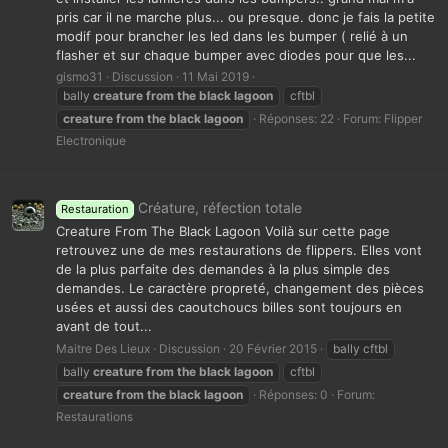
pris car il ne marche plus... ou presque. donc je fais la petite
modif pour brancher les led dans les bumper ( relié à un
flasher et sur chaque bumper avec diodes pour que les...
gismo31
Discussion
11 Mai 2019
bally
creature
from
the
black
lagoon
cftbl
creature
from
the
black
lagoon
Réponses: 22
Forum:
Flipper
Electronique
Créature, réfection totale
Restauration
Creature From The Black Lagoon Voilà sur cette page
retrouvez une de mes restaurations de flippers. Elles vont
de la plus parfaite des demandes à la plus simple des
demandes. Le caractère propreté, changement des pièces
usées et aussi des caoutchoucs billes sont toujours en
avant de tout...
Maitre Des Lieux
Discussion
20 Février 2015
bally cftbl
bally
creature
from
the
black
lagoon
cftbl
creature
from
the
black
lagoon
Réponses: 0
Forum:
Restaurations