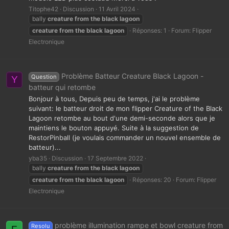
Titophe42
Discussion
11 Avril 2024
bally
creature
from
the
black
lagoon
creature
from
the
black
lagoon
Réponses: 1
Forum:
Flipper
Electronique
Problème Batteur Creature Black Lagoon -
Question
Y
batteur qui retombe
Bonjour à tous, Depuis peu de temps, j'ai le problème
suivant: le batteur droit de mon flipper Creature of the Black
Lagoon retombe au bout d'une demi-seconde alors que je
maintiens le bouton appuyé. Suite à la suggestion de
RestorPinball (je voulais commander un nouvel ensemble de
batteur)...
yba35
Discussion
17 Septembre 2022
bally
creature
from
the
black
lagoon
creature
from
the
black
lagoon
Réponses: 20
Forum:
Flipper
Electronique
problème illumination rampe et bowl creature from
Resolu