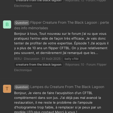
creature
from
the
black
lagoon
Réponses: 12
Forum:
Flipper
Electronique
Flipper Creature From The Black Lagoon : perte
Question
B
des info mémorisées
Bonjour à tous, Tout nouveau sur le forum j'ai vu que vous
pratiquez l'entre-aide de façon très efficace. Je vais donc
tenter de profiter de votre expertise. Épisode 1 J’ai acquis il
y a plus de 10 ans un flipper CFTBL. On y joue relativement
peu souvent, et dernièrement j’ai remarqué que les...
BERJ
Discussion
31 Août 2025
bally cftbl
creature
from
the
black
lagoon
Réponses: 10
Forum:
Flipper
Electronique
Lampes du Creature From The Black Lagoon
Question
T
Bonjour, Je viens de faire l'acuqisition d'un CFTBL
complètement dans son jus. J'ai déjà pas mal avancé la
restauration, il me reste le problème de l'ampoule
d'hologramme trop faible, à remplacer si je peux par un
modèle LED plus costaud Merci à vous !