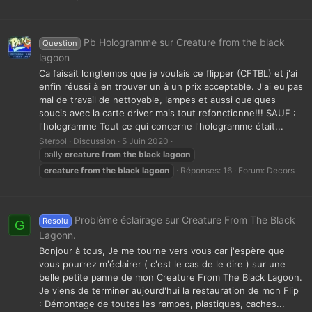
Pb Hologramme sur Creature from the black
Question
lagoon
Ca faisait longtemps que je voulais ce flipper (CFTBL) et j'ai
enfin réussi à en trouver un à un prix acceptable. J'ai eu pas
mal de travail de nettoyable, lampes et aussi quelques
soucis avec la carte driver mais tout refonctionne!!! SAUF :
l'hologramme Tout ce qui concerne l'hologramme était...
Sterpol
Discussion
5 Juin 2020
bally
creature
from
the
black
lagoon
creature
from
the
black
lagoon
Réponses: 16
Forum:
Decors
Problème éclairage sur Creature From The Black
Resolu
G
Lagonn.
Bonjour à tous, Je me tourne vers vous car j'espère que
vous pourrez m'éclairer ( c'est le cas de le dire ) sur une
belle petite panne de mon Creature From The Black Lagoon.
Je viens de terminer aujourd'hui la restauration de mon Flip
: Démontage de toutes les rampes, plastiques, caches...