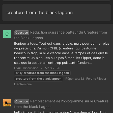
creature from the black lagoon
Réduction puissance batteur du Creature from
Question
C
the Black Lagoon
Bonjour à tous, Tout est dans le titre, mais pour donner plus
de précisions, j’ai mon CFBL (créature) qui bastonne
beaucoup trop, la bille d’école dans le rampes et dès qu’elle
rencontre un plot. J’en suis pas à mon 1er flipper, donc je
sais que la c’est vraiment trop puissant. l’ancien...
Cyril
Discussion
22 Mars 2026
bally
creature
from
the
black
lagoon
creature
from
the
black
lagoon
Réponses: 12
Forum:
Flipper
Electronique
Remplacement de l'hologramme sur le Créature
Question
from the black Lagoon
hello à tous Suite à une discussion "hasardeuse" lors d'un