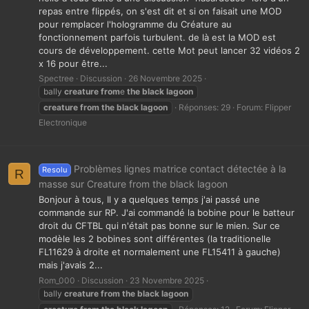
repas entre flippés, on s'est dit et si on faisait une MOD
pour remplacer l'hologramme du Créature au
fonctionnement parfois turbulent. de là est la MOD est
cours de développement. cette Mot peut lancer 32 vidéos 2
x 16 pour être...
Spectree
Discussion
26 Novembre 2025
bally
creature
from
e
the
black
lagoon
creature
from
the
black
lagoon
Réponses: 29
Forum:
Flipper
Electronique
Problèmes lignes matrice contact détectée à la
Resolu
R
masse sur Creature from the black lagoon
Bonjour à tous, Il y a quelques temps j'ai passé une
commande sur RP. J'ai commandé la bobine pour le batteur
droit du CFTBL qui n'était pas bonne sur le mien. Sur ce
modèle les 2 bobines sont différentes (la traditionelle
FL11629 à droite et normalement une FL15411 à gauche)
mais j'avais 2...
Rom_000
Discussion
23 Novembre 2025
bally
creature
from
the
black
lagoon