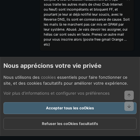
sous traite les autres mails de chez Club Internet
ou Neuf) sont incompétants et bloquent FF, et
pourtant je leur ai déjà notifié leur soucis, avec le
Reverse DNS, ils sont en connaissance de cause. Soit
les mails là ne marchent pas car mis en SPAM par
leur système. Abusé. Je vais devoir les assigner, oui
hélas car sont seuls en faute. Prenez un autre mail
pour vous inscrire alors (poste free gmail Orange ...
etc)
Nous apprécions votre vie privée
Nous utilisons des
cookies
essentiels pour faire fonctionner ce
site, et des cookies facultatifs pour améliorer votre expérience.
Voir plus d'informations et configurer vos préférences
Haut
Bas
Accepter tous les coOkies
Refuser les coOkies facultatifs
Forums
Quoi De Neuf ?
Connexion
S'inscrire
Rechercher