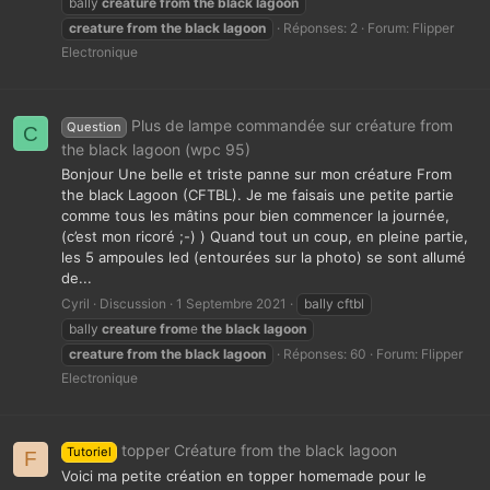
bally
creature
from
the
black
lagoon
creature
from
the
black
lagoon
Réponses: 2
Forum:
Flipper
Electronique
Plus de lampe commandée sur créature from
Question
C
the black lagoon (wpc 95)
Bonjour Une belle et triste panne sur mon créature From
the black Lagoon (CFTBL). Je me faisais une petite partie
comme tous les mâtins pour bien commencer la journée,
(c’est mon ricoré ;-) ) Quand tout un coup, en pleine partie,
les 5 ampoules led (entourées sur la photo) se sont allumé
de...
Cyril
Discussion
1 Septembre 2021
bally cftbl
bally
creature
from
e
the
black
lagoon
creature
from
the
black
lagoon
Réponses: 60
Forum:
Flipper
Electronique
topper Créature from the black lagoon
Tutoriel
F
Voici ma petite création en topper homemade pour le