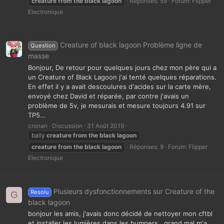
creature
from
the
black
lagoon
Réponses: 59
Forum:
Flipper
Electronique
Creature of black lagoon Problème ligne de
Question
masse
Bonjour, De retour pour quelques jours chez mon père qui a
un Creature of Black Lagoon j'ai tenté quelques réparations.
En effet il y a avait descoulures d'acides sur la carte mère,
envoyé chez David et réparée, par contre j'avais un
problème de 5v, je mesurais et mesure toujours 4.91 sur
TP5...
cronan
Discussion
31 Août 2019
bally
creature
from
the
black
lagoon
creature
from
the
black
lagoon
Réponses: 9
Forum:
Flipper
Electronique
Plusieurs dysfonctionnements sur Creature of the
Resolu
G
black lagoon
bonjour les amis, j'avais donc décidé de nettoyer mon cftbl
et installer les lumières dans les bumpers.. grand mal m'a