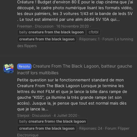
Créature ! Budget d'environ 80 E pour le clap cinéma que j'ai
découpé, le cadre photo numérique lisant les formats vidéo,
les deux palmiers, les 3 voitures 1/43 et la bande de leds 5V
. Le tout est alimenté par une alim dédié 5V 10A qui...
Freeman
Discussion
16 Novembre 2020
bally
creature
from
the
black
lagoon
cfbtbl
creature
from
the
black
lagoon
Réponses: 1
Forum:
Le tunning
des flippers
Creature From The Black Lagoon, batteur gauche
Resolu
inactif lors multibilles
Petite question sur le fonctionnement standard de mon
Creature From The Black Lagoon Lorsque je termine les
lettres du mot FILM et que je lance la bille dans rampe de
gauche "KISS", ça illumine la très grande rampe (et son
accès). Jusque la, je pense que tout est normal mais dès
que je lance la...
Sterpol
Discussion
4 Juillet 2020
bally
creature
from
e
the
black
lagoon
creature
from
the
black
lagoon
Réponses: 24
Forum:
Flipper
Electronique