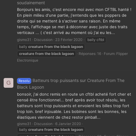
soudainement
Bonjours les amis, c'est encore moi avec mon CFTBL hanté !
En plein milieu d'une partie, j'entends que les poppers de
droite qui se mettent à s'activer sans raison. En même
temps, l'affichage se met à déconner avec juste des traits
verticaux ... ( c'est arrivé au moment où j'ai eu les...
gismo31
Discussion
23 Février 2020
bally cftbl
bally
creature
from
the
black
lagoon
creature
from
the
black
lagoon
Réponses: 16
Forum:
Flipper
Electronique
Batteurs trop puissants sur Creature From The
Resolu
G
Black Lagoon
bonsoir, j'ai donc remis en route un cftbl acheté fort cher et
censé être fonctionnel... bref après avoir tout résolu, les
batteurs sont trop puissants et envoient les billes trop fort
trop loin. bref injouable. Les bobines sont les bonnes, les
élastiques viennent de chez restor pinball...
gismo31
Discussion
6 Janvier 2020
bally
creature
from
the
black
lagoon