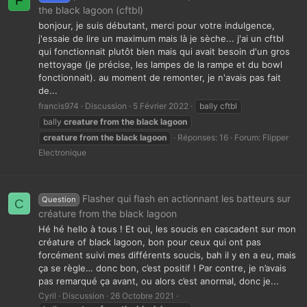
F
the black lagoon (cftbl)
bonjour, je suis débutant, merci pour votre indulgence,
j'essaie de lire un maximum mais là je sèche... j'ai un cftbl
qui fonctionnait plutôt bien mais qui avait besoin d'un gros
nettoyage (je précise, les lampes de la rampe et du bowl
fonctionnait). au moment de remonter, je n'avais pas fait
de...
francis974
Discussion
5 Février 2022
bally cftbl
bally
creature
from
the
black
lagoon
creature
from
the
black
lagoon
Réponses: 16
Forum:
Flipper
Electronique
Flasher qui flash en actionnant les batteurs sur
Question
C
créature from the black lagoon
Hé hé hello à tous ! Et oui, les soucis en cascadent sur mon
créature of black lagoon, bon pour ceux qui ont pas
forcément suivi mes différents soucis, bah il y en a eu, mais
ça se règle… donc bon, c’est positif ! Par contre, je n’avais
pas remarqué ça avant, ou alors c’est anormal, donc je...
Cyril
Discussion
26 Octobre 2021