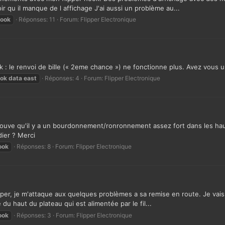
 qu il manque de l affichage J'ai aussi un problème au...
ook
Réponses: 11
Forum:
Flipper Electronique
 : le renvoi de bille (« 2eme chance ») ne fonctionne plus. Avez vous 
ok
data
east
Réponses: 4
Forum:
Flipper Electronique
rouve qu'il y a un bourdonnement/ronronnement assez fort dans les hauts 
ier ? Merci
ook
Réponses: 8
Forum:
Flipper Electronique
pper, je m'attaque aux quelques problèmes a sa remise en route. Je vais 
 du haut du plateau qui est alimentée par le fil...
ook
Réponses: 3
Forum:
Flipper Electronique