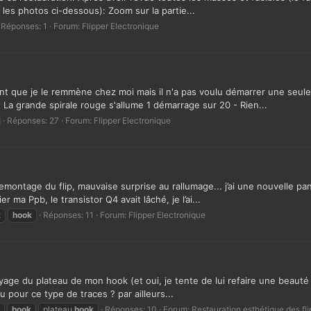
les photos ci-dessous): Zoom sur la partie...
Réponses: 1
Forum:
Flipper Electronique
nt que je le remmène chez moi mais il n'a pas voulu démarrer une seule 
 La grande spirale rouge s'allume 1 démarrage sur 20 - Rien...
Réponses: 27
Forum:
Flipper Electronique
emontage du flip, mauvaise surprise au rallumage... j’ai une nouvelle 
er ma Ppb, le transistor Q4 avait lâché, je l’ai...
k
hook
Réponses: 11
Forum:
Flipper Electronique
age du plateau de mon hook (et oui, je tente de lui refaire une beauté !!)
 pour ce type de traces ? par ailleurs...
hook
plateau
hook
Réponses: 10
Forum:
Restauration esthétique des fl