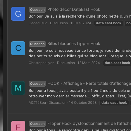
Photo décor DataEast Hook
Question
G
Bonjour. Je suis à la recherche d’une photo nette d.un
Gegedusud
Discussion
13 Mai 2024
data
east
hook
ho
Billes bloquées flipper Hook
Question
C
Bonjour, je suis nouveau sur ce forum, je vous demande 
des petits soucis de billes qui se bloquent. Lorsque la ou
ChristopheLyon
Discussion
12 Mars 2024
data
east
hook
HOOK - Affichage - Perte totale d'affichage
Question
M
Bonjour à tous, j'avais posté il y a 1 ou 2 mois de cela
retrouver mon dernier message....pffft, disparu. Bref, Da
M@T2Beu
Discussion
14 Octobre 2023
data
east
hook
Flipper Hook dysfonctionnement de l'affich
Question
F
Bonjour à tous Je rencontre depuis peu les dysfonction