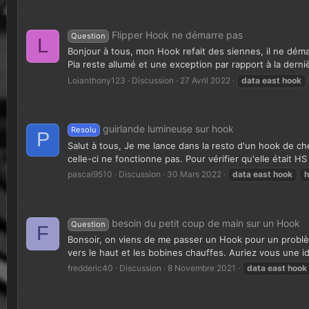
Flipper Hook ne démarre pas
Question
L
Bonjour à tous, mon Hook refait des siennes, il ne démarr
Pia reste allumé et une exception par rapport à la dernièr
Loianthony123
Discussion
27 Avril 2022
data
east
hook
guirlande lumineuse sur hook
Resolu
P
Salut à tous, Je me lance dans la resto d'un hook de che
celle-ci ne fonctionne pas. Pour vérifier qu'elle était HS 
pascal9510
Discussion
30 Mars 2022
data
east
hook
h
besoin du petit coup de main sur un Hook
Question
F
Bonsoir, on viens de me passer un Hook pour un problème
vers le haut et les bobines chauffes. Auriez vous une i
fredderic40
Discussion
8 Novembre 2021
data
east
hook