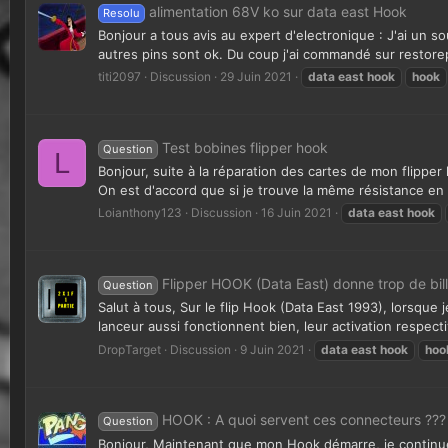
alimentation 68V ko sur data east Hook
Resolu
Bonjour a tous avis au expert d'electronique : J'ai un so
autres pins sont ok. Du coup j'ai commandé sur restorep
titi2097
Discussion
29 Juin 2021
data
east
hook
hook
Test bobines flipper hook
Question
L
Bonjour, suite à la réparation des cartes de mon flipper
On est d'accord que si je trouve la même résistance en
Loianthony123
Discussion
16 Juin 2021
data
east
hook
Flipper HOOK (Data East) donne trop de bil
Question
Salut à tous, Sur le flip Hook (Data East 1993), lorsque 
lanceur aussi fonctionnent bien, leur activation respect
DropTarget
Discussion
9 Juin 2021
data
east
hook
hoo
HOOK : A quoi servent ces connecteurs ???
Question
Bonjour, Maintenant que mon Hook démarre, je continue s