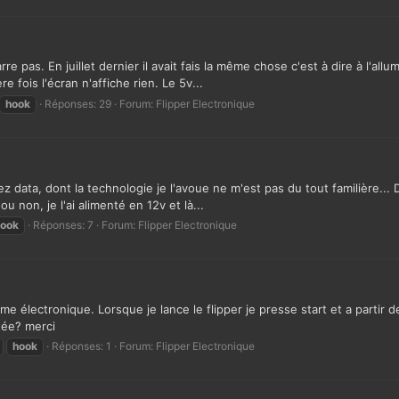
e pas. En juillet dernier il avait fais la même chose c'est à dire à l'allu
e fois l'écran n'affiche rien. Le 5v...
hook
Réponses: 29
Forum:
Flipper Electronique
z data, dont la technologie je l'avoue ne m'est pas du tout familière... 
ou non, je l'ai alimenté en 12v et là...
ook
Réponses: 7
Forum:
Flipper Electronique
 électronique. Lorsque je lance le flipper je presse start et a partir 
dée? merci
hook
Réponses: 1
Forum:
Flipper Electronique