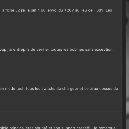
 la fiche J2 j'ai la pin 4 qui envoi du +20V au lieu de +68V. Les
up j'ai entrepris de vérifier toutes les bobines sans exception.
t, en mode test, tous les switchs du chargeur et celui au dessus du
ble principal était shunté et son support cassé!!!), je remarque