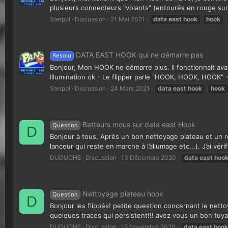
plusieurs connecteurs "volants" (entourés en rouge sur 
Sterpol
Discussion
21 Mai 2021
data
east
hook
hook
DATA EAST HOOK qui ne démarre pas
Resolu
Bonjour, Mon HOOK ne démarre plus. Il fonctionnait ava
Illumination ok - Le flipper parle "HOOK, HOOK, HOOK" -
Sterpol
Discussion
24 Mars 2021
data
east
hook
hook
Batteurs mous sur data east Hook
Question
D
Bonjour à tous, Après un bon nettoyage plateau et un r
lanceur qui reste en marche à l’allumage etc...). J’ai vérifi
DUDUCHE
Discussion
13 Décembre 2020
data
east
hoo
Nettoyage plateau hook
Question
D
Bonjour les flippés! petite question concernant le nettoy
quelques traces qui persistent!!! avez vous un bon tuyau
DUDUCHE
Discussion
15 Novembre 2020
data
east
hook