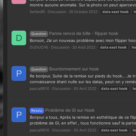
montre aucune anomalie. Sur la photo on peut apercevoir
fanfan85
Discussion
26 Octobre 2022
data
east
hook
h
Panne renvoi de bille - flipper hook
Question
D
Bonsoir, J’ai un nouveau problème avec mon flipper hook
DUDUCHE
Discussion
20 Août 2022
data
east
hook
ho
Bourdonnement sur hook
Question
P
Re bonjour, Suite de la remise sur pieds du hook... Je t
connaissance étant nulle sur les datas, peut-on y reméd
pascal9510
Discussion
30 Avril 2022
data
east
hook
h
Problème de GI sur Hook
Resolu
P
Bonjour a tous, Après la remise en esthétique de ce fli
problème de GI, en effet , tous fonctionne sauf la partie
pascal9510
Discussion
30 Avril 2022
data
east
hook
h