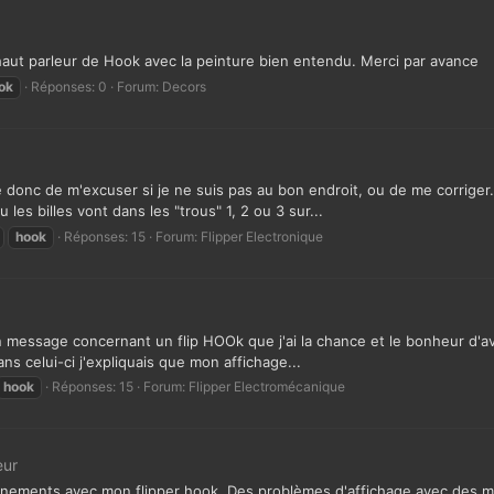
 haut parleur de Hook avec la peinture bien entendu. Merci par avance
ok
Réponses: 0
Forum:
Decors
donc de m'excuser si je ne suis pas au bon endroit, ou de me corriger.
 les billes vont dans les "trous" 1, 2 ou 3 sur...
hook
Réponses: 15
Forum:
Flipper Electronique
 un message concernant un flip HOOk que j'ai la chance et le bonheur d'a
ns celui-ci j'expliquais que mon affichage...
hook
Réponses: 15
Forum:
Flipper Electromécanique
eur
nements avec mon flipper hook. Des problèmes d'affichage avec des mor