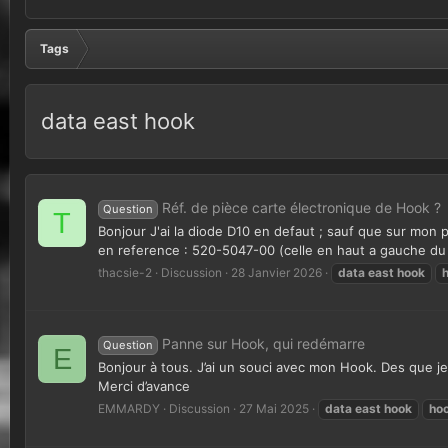
Tags
data east hook
Réf. de pièce carte électronique de Hook ?
Question
T
Bonjour J'ai la diode D10 en defaut ; sauf que sur mon pl
en reference : 520-5047-00 (celle en haut a gauche du 
thacsie-2
Discussion
28 Janvier 2026
data
east
hook
Panne sur Hook, qui redémarre
Question
E
Bonjour à tous. J’ai un souci avec mon Hook. Des que je
Merci d’avance
EMMARDY
Discussion
27 Mai 2025
data
east
hook
ho