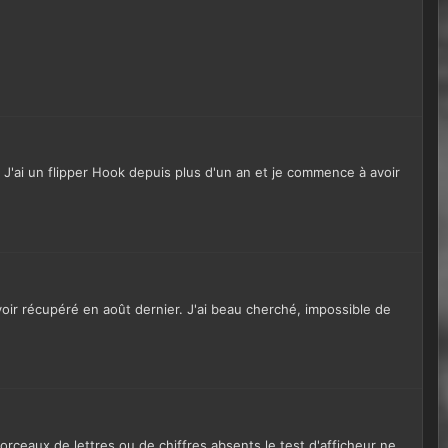
 J'ai un flipper Hook depuis plus d'un an et je commence à avoir
voir récupéré en août dernier. J'ai beau cherché, impossible de
ceaux de lettres ou de chiffres absents le test d'afficheur ne