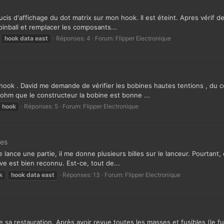
ucis d'affichage du dot matrix sur mon hook. Il est éteint. Apres vérif de
inball et remplacer les composants...
hook
data
east
Réponses: 4
Forum:
Flipper Electronique
 hook . David me demande de vérifier les bobines hautes tentions , du co
 ohm que le constructeur la bobine est bonne ...
hook
Réponses: 5
Forum:
Flipper Electronique
les
je lance une partie, il me donne plusieurs billes sur le lanceur. Pourtan
ive est bien reconnu. Est-ce, tout de...
k
hook
data
east
Réponses: 13
Forum:
Flipper Electronique
a restauration. Après avoir revue toutes les masses et fusibles (le fusi