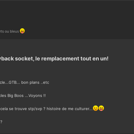
rts ou bleus
gyback socket, le remplacement tout en un!​
cle...GTB... bon plans ..etc
icles Big Boos ...Voyons !!
ela se trouve stp/svp ? histoire de me culturer...
 ?