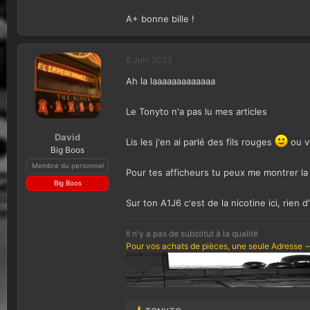
A+ bonne bille !
8 Juin 2023
Ah la laaaaaaaaaaaaa
Le Tonyto n'a pas lu mes articles
David
Lis les j'en ai parlé des fils rouges
ou v
Big Boos
Membre du personnel
Pour tes afficheurs tu peux me montrer l
Big Boos
Sur ton A1J6 c'est de la nicotine ici, rien d
Il n'y a pas de substitut à la qualité
Pour vos achats de pièces, une seule Adresse -