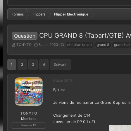
Forums
Flippers
Flipper Electronique
CPU GRAND 8 (Tabart/GTB) Av
Question
A
D
T
TONYTO
8 Juin 2023
christian tabart
grand 8
grand huit
u
a
a
t
t
g
e
e
s
1
2
3
4
Suivant
u
d
r
e
d
d
8 Juin 2023
e
é
l
b
Bjr/bsr
a
u
d
t
i
Je viens de redmarrer ce Grand 8 après les
s
c
TONYTO
Changement de C14
u
Membres
( avec un de RP 0,1 uF)
s
Membre FF
s