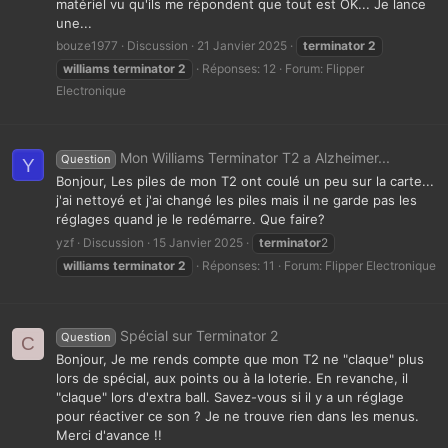
matériel vu qu'ils me répondent que tout est OK... Je lance
une...
bouze1977
Discussion
21 Janvier 2025
terminator
2
williams
terminator
2
Réponses: 12
Forum:
Flipper
Electronique
Mon Williams Terminator T2 a Alzheimer...
Question
Y
Bonjour, Les piles de mon T2 ont coulé un peu sur la carte...
j'ai nettoyé et j'ai changé les piles mais il ne garde pas les
réglages quand je le redémarre. Que faire?
yzf
Discussion
15 Janvier 2025
terminator
2
williams
terminator
2
Réponses: 11
Forum:
Flipper Electronique
Spécial sur Terminator 2
Question
C
Bonjour, Je me rends compte que mon T2 ne "claque" plus
lors de spécial, aux points ou à la loterie. En revanche, il
"claque" lors d'extra ball. Savez-vous si il y a un réglage
pour réactiver ce son ? Je ne trouve rien dans les menus.
Merci d'avance !!