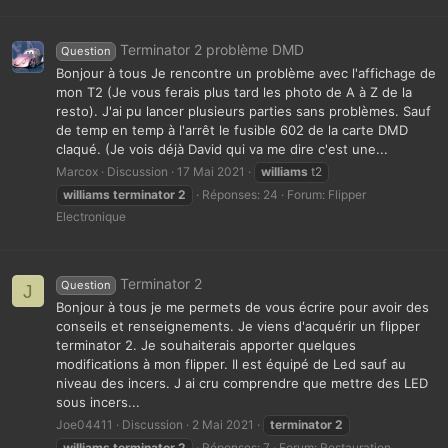
Terminator 2 problème DMD
Question
Bonjour à tous Je rencontre un problème avec l'affichage de
mon T2 (Je vous ferais plus tard les photo de A à Z de la
resto). J'ai pu lancer plusieurs parties sans problèmes. Sauf
de temp en temp à l'arrêt le fusible 602 de la carte DMD
claqué. (Je vois déjà David qui va me dire c'est une...
Marcox
Discussion
17 Mai 2021
williams
t2
williams
terminator
2
Réponses: 24
Forum:
Flipper
Electronique
Terminator 2
Question
J
Bonjour à tous je me permets de vous écrire pour avoir des
conseils et renseignements. Je viens d'acquérir un flipper
terminator 2. Je souhaiterais apporter quelques
modifications à mon flipper. Il est équipé de Led sauf au
niveau des incers. J ai cru comprendre que mettre des LED
sous incers...
Joe04411
Discussion
2 Mai 2021
terminator
2
williams
terminator
2
Réponses: 7
Forum:
Restauration