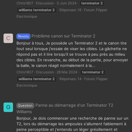
Chris1807
Discussion
3 Juin 2024
terminator
2
williams
terminator
2
Réponses: 16
Forum:
Flipper
Electronique
Problème canon sur Terminator 2
Resolu
C
Bonjour à tous, Je possède un Terminator 2 et le canon tire
tout seul lorsque j'essaie de viser les cibles. La gâchette ne
répond pas et il tire lorsqu'il se trouve à peu près au milieu
des cibles. En revanche, au début de la partie, pour envoyer
la balle, le canon réagit normalement à la...
Chris1807
Discussion
28 Mai 2024
terminator
2
williams
terminator
2
Réponses: 14
Forum:
Flipper
Electronique
Panne au démarrage d'un Terminator T2
Question
G
Williams
Bonjour, Je dois commencer une recherche de panne sur un
T2, lors du démarrage les ampoules s'allument faiblement à
peine perceptible et j'entends un léger grésillement et