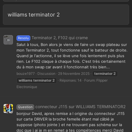
williams terminator 2
Terminator 2, F102 qui crame
Resolu
Salut à tous, Bon alors je viens de faire un swap plateau sur
mon Terminator 2, tout fonctionne sauf le batteur de droite.
Quand je l'actionne, il se lève une fois lentement puis plus
rien. Le F102 claque à chaque fois. C'est très certainement
du à mon swap car avant il fonctionnait très bien...
bouze1977
Discussion
29 Novembre 2025
terminator
2
williams
terminator
2
Réponses: 14
Forum:
Flipper
Electronique
connecteur J115 sur WILLIAMS TERMINATOR2
Question
bonjour David, apres remise a l origine du connecteur J115
sur carte DRIVER la broche femelle étant mal câblé je
suppose (photo jointe ) et ne trouvant pas schéma sur la
doc que j ai je m en remet a tes compétences merci David