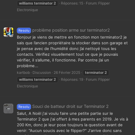
williams
terminator
2
Réponses: 15
Forum:
Flipper
Electronique
problème position arme sur terminator2
Resolu
Bonjour je viens de mettre en fonction mon terminator2 je
sais que l’ancien propriétaire la stocker dans son garage et
je pense avec de l’humidité donc j’ai nettoyé tous les
contacts. Vérifiez visuellement tout ce que je pouvais
vérifier, il s’allume, il fonctionne. Par contre j’ai un
problème...
kartbob
Discussion
26 Février 2025
terminator
2
williams
terminator
2
Réponses: 19
Forum:
Flipper
Electronique
Souci de batteur droit sur Terminator 2
Resolu
Salut, A Noël j'ai voulu faire une petite partie sur le
Terminator 2 que j'ai offert à mes parents en 2019. Je vis à
200 Km, donc je leur pose toujours la question avant de
venir: "Aucun soucis avec le flipper?" J'arrive donc sans