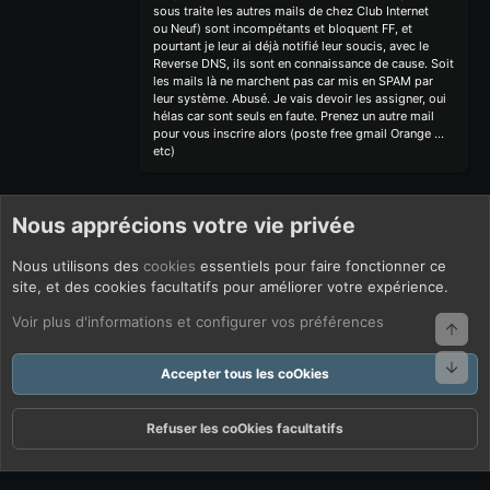
sous traite les autres mails de chez Club Internet
ou Neuf) sont incompétants et bloquent FF, et
pourtant je leur ai déjà notifié leur soucis, avec le
Reverse DNS, ils sont en connaissance de cause. Soit
les mails là ne marchent pas car mis en SPAM par
leur système. Abusé. Je vais devoir les assigner, oui
hélas car sont seuls en faute. Prenez un autre mail
pour vous inscrire alors (poste free gmail Orange ...
etc)
Nous apprécions votre vie privée
Nous utilisons des
cookies
essentiels pour faire fonctionner ce
site, et des cookies facultatifs pour améliorer votre expérience.
Voir plus d'informations et configurer vos préférences
Haut
Bas
Accepter tous les coOkies
Refuser les coOkies facultatifs
Forums
Quoi De Neuf ?
Connexion
S'inscrire
Rechercher