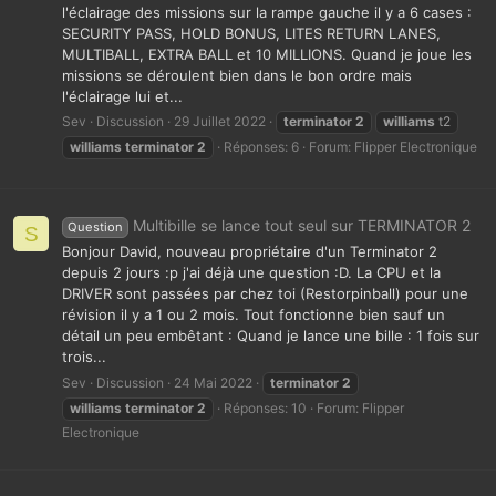
l'éclairage des missions sur la rampe gauche il y a 6 cases :
SECURITY PASS, HOLD BONUS, LITES RETURN LANES,
MULTIBALL, EXTRA BALL et 10 MILLIONS. Quand je joue les
missions se déroulent bien dans le bon ordre mais
l'éclairage lui et...
Sev
Discussion
29 Juillet 2022
terminator
2
williams
t2
williams
terminator
2
Réponses: 6
Forum:
Flipper Electronique
Multibille se lance tout seul sur TERMINATOR 2
Question
S
Bonjour David, nouveau propriétaire d'un Terminator 2
depuis 2 jours :p j'ai déjà une question :D. La CPU et la
DRIVER sont passées par chez toi (Restorpinball) pour une
révision il y a 1 ou 2 mois. Tout fonctionne bien sauf un
détail un peu embêtant : Quand je lance une bille : 1 fois sur
trois...
Sev
Discussion
24 Mai 2022
terminator
2
williams
terminator
2
Réponses: 10
Forum:
Flipper
Electronique