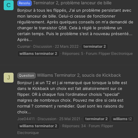
Terminator 2, problème lanceur de bille
Resolu
C
Bonjour à tous les flippés, J'ai un problème persistant avec
mon lanceur de bille. Celui-ci cesse de fonctionner
régulièrement. Après quelques conseils on m'a demandé de
changer le transistor Q58. Cela à réglé le problème un
certain temps. Puis le problème s'est à nouveau présenté...
Après...
Cusmar
Discussion
22 Mars 2022
terminator
2
williams
terminator
2
Réponses: 5
Forum:
Flipper Electronique
Williams Terminator 2, soucis de Kickback
Question
J
Bonjour j ai un T2 et j ai remarqué que lorsque la bille est
dans le Kickback un choix est fait aléatoirement sur ce
flipper. OR à chaque fois l'ordinateur choisis "special"
malgres de nombreux choix. Pouvez me dire si cela est
normal ? comment y remédier. Quel sont les raisons du
choix...
Joe04411
Discussion
25 Mai 2021
terminator
2
williams
t2
williams
terminator
2
Réponses: 34
Forum:
Flipper
Electronique