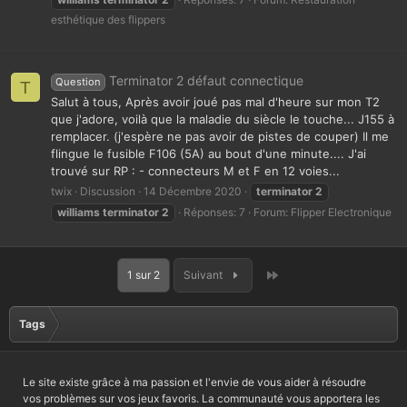
esthétique des flippers
Terminator 2 défaut connectique
Question
T
Salut à tous, Après avoir joué pas mal d'heure sur mon T2
que j'adore, voilà que la maladie du siècle le touche... J155 à
remplacer. (j'espère ne pas avoir de pistes de couper) Il me
flingue le fusible F106 (5A) au bout d'une minute.... J'ai
trouvé sur RP : - connecteurs M et F en 12 voies...
twix
Discussion
14 Décembre 2020
terminator
2
williams
terminator
2
Réponses: 7
Forum:
Flipper Electronique
Dernier
1 sur 2
Suivant
Tags
Le site existe grâce à ma passion et l'envie de vous aider à résoudre
vos problèmes sur vos jeux favoris. La communauté vous apportera les