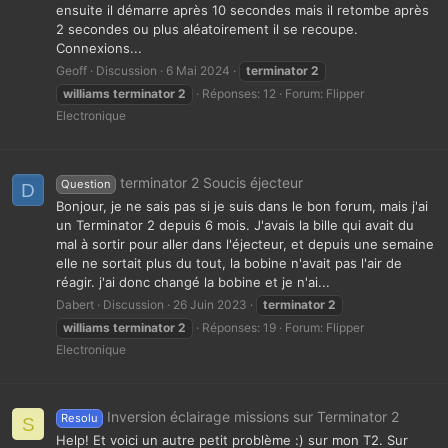
ensuite il démarre après 10 secondes mais il retombe après
2 secondes ou plus aléatoirement il se recoupe.
Connexions...
Geoff
Discussion
6 Mai 2024
terminator
2
williams
terminator
2
Réponses: 12
Forum:
Flipper
Electronique
terminator 2 Soucis éjecteur
Question
D
Bonjour, je ne sais pas si je suis dans le bon forum, mais j'ai
un Terminator 2 depuis 6 mois. J'avais la bille qui avait du
mal à sortir pour aller dans l'éjecteur, et depuis une semaine
elle ne sortait plus du tout, la bobine n'avait pas l'air de
réagir. j'ai donc changé la bobine et je n'ai...
Dabert
Discussion
26 Juin 2023
terminator
2
williams
terminator
2
Réponses: 19
Forum:
Flipper
Electronique
Inversion éclairage missions sur Terminator 2
Resolu
S
Help! Et voici un autre petit problème :) sur mon T2. Sur