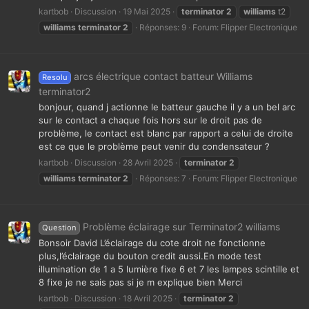
kartbob
Discussion
19 Mai 2025
terminator
2
williams
t2
williams
terminator
2
Réponses: 9
Forum:
Flipper Electronique
arcs électrique contact batteur Williams
Resolu
terminator2
bonjour, quand j actionne le batteur gauche il y a un bel arc
sur le contact a chaque fois hors sur le droit pas de
problème, le contact est blanc par rapport a celui de droite
est ce que le problème peut venir du condensateur ?
kartbob
Discussion
28 Avril 2025
terminator
2
williams
terminator
2
Réponses: 7
Forum:
Flipper Electronique
Problème éclairage sur Terminator2 williams
Question
Bonsoir David L’éclairage du cote droit ne fonctionne
plus,l’éclairage du bouton credit aussi.En mode test
illumination de 1 a 5 lumière fixe 6 et 7 les lampes scintille et
8 fixe je ne sais pas si je m explique bien Merci
kartbob
Discussion
18 Avril 2025
terminator
2