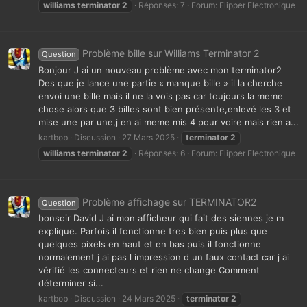
williams
terminator
2
Réponses: 7
Forum:
Flipper Electronique
Problème bille sur Williams Terminator 2
Question
Bonjour J ai un nouveau problème avec mon terminator2
Des que je lance une partie « manque bille » il la cherche
envoi une bille mais il ne la vois pas car toujours la meme
chose alors que 3 billes sont bien présente,enlevé les 3 et
mise une par une,j en ai meme mis 4 pour voire mais rien a...
kartbob
Discussion
27 Mars 2025
terminator
2
williams
terminator
2
Réponses: 6
Forum:
Flipper Electronique
Problème affichage sur TERMINATOR2
Question
bonsoir David J ai mon afficheur qui fait des siennes je m
explique. Parfois il fonctionne tres bien puis plus que
quelques pixels en haut et en bas puis il fonctionne
normalement j ai pas l impression d un faux contact car j ai
vérifié les connecteurs et rien ne change Comment
déterminer si...
kartbob
Discussion
24 Mars 2025
terminator
2