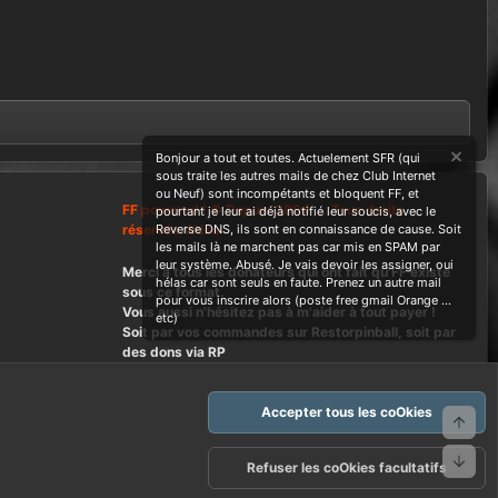
Bonjour a tout et toutes. Actuelement SFR (qui
sous traite les autres mails de chez Club Internet
ou Neuf) sont incompétants et bloquent FF, et
FF powered ! © Depuis 2004 ....Tous droits
pourtant je leur ai déjà notifié leur soucis, avec le
réservés Wdes
Reverse DNS, ils sont en connaissance de cause. Soit
les mails là ne marchent pas car mis en SPAM par
leur système. Abusé. Je vais devoir les assigner, oui
Merci à tous les donateurs qui ont fait qu'FF existe
hélas car sont seuls en faute. Prenez un autre mail
sous ce format.
pour vous inscrire alors (poste free gmail Orange ...
Vous aussi n'hésitez pas à m'aider à tout payer !
etc)
Soit par vos commandes sur Restorpinball, soit par
des dons via RP
Accepter tous les coOkies
Haut
Bas
arte d'FF et ses règles d'usages
Politique de confidentialité
Aide
Refuser les coOkies facultatifs
R
S
S