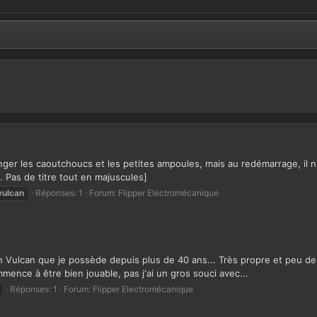
er les caoutchoucs et les petites ampoules, mais au redémarrage, il n'y
 Pas de titre tout en majuscules]
vulcan
Réponses: 1
Forum:
Flipper Electromécanique
un Vulcan que je possède depuis plus de 40 ans... Très propre et peu d
mence à être bien jouable, pas j'ai un gros souci avec...
Réponses: 1
Forum:
Flipper Electromécanique