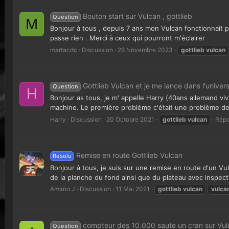
Bouton start sur Vulcan , gottlieb
Question
M
Bonjour à tous , depuis 7 ans mon Vulcan fonctionnait par
passe rien . Merci à ceux qui pourront m'éclairer
martacdc
Discussion
26 Novembre 2023
gottlieb
vulcan
Gottlieb Vulcan et je me lance dans l'univers
Question
H
Bonjour as tous, je m' appelle Harry (40ans allemand viv
machine. Le première problème c'était une problème de d
Harry
Discussion
20 Octobre 2021
gottlieb
vulcan
Répo
Remise en route Gottlieb Vulcan
Resolu
Bonjour à tous, je suis sur une remise en route d'un Vu
de la planche du fond ainsi que du plateau avec inspect
Amano J
Discussion
11 Mai 2021
gottlieb
vulcan
vulca
compteur des 10.000 saute un cran sur Vul
Question