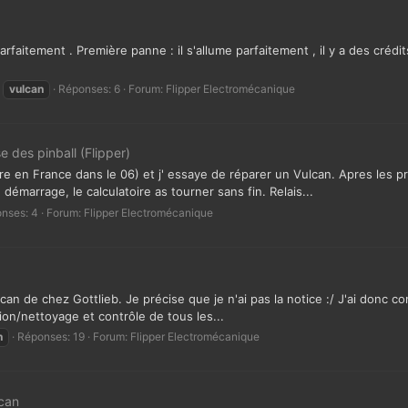
faitement . Première panne : il s'allume parfaitement , il y a des crédit
vulcan
Réponses: 6
Forum:
Flipper Electromécanique
e des pinball (Flipper)
re en France dans le 06) et j' essaye de réparer un Vulcan. Apres les pr
émarrage, le calculatoire as tourner sans fin. Relais...
nses: 4
Forum:
Flipper Electromécanique
lcan de chez Gottlieb. Je précise que je n'ai pas la notice :/ J'ai don
ion/nettoyage et contrôle de tous les...
n
Réponses: 19
Forum:
Flipper Electromécanique
can