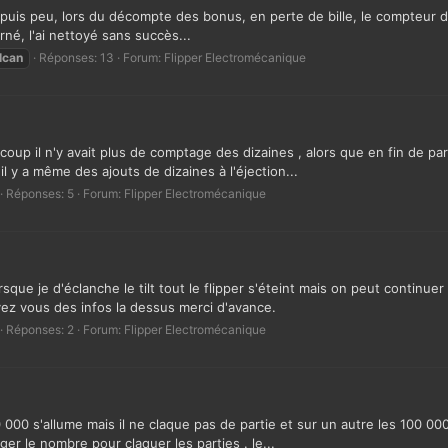
epuis peu, lors du décompte des bonus, en perte de bille, le compteur de
rné, l'ai nettoyé sans succès...
lcan
Réponses: 13
Forum:
Flipper Electromécanique
 coup il n'y avait plus de comptage des dizaines , alors que en fin de pa
il y a même des ajouts de dizaines à l'éjection...
Réponses: 5
Forum:
Flipper Electromécanique
que je d'éclanche le tilt tout le flipper s'éteint mais on peut continuer
vez vous des infos la dessus merci d'avance.
Réponses: 2
Forum:
Flipper Electromécanique
000 s'allume mais il ne claque pas de partie et sur un autre les 100 000 
er le nombre pour claquer les parties . le...