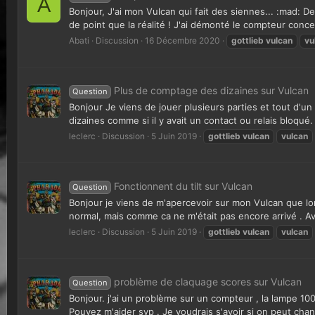
A
Bonjour, J'ai mon Vulcan qui fait des siennes... :mad: D
de point que la réalité ! J'ai démonté le compteur conce
Abati
Discussion
16 Décembre 2020
gottlieb
vulcan
vu
Plus de comptage des dizaines sur Vulcan
Question
Bonjour Je viens de jouer plusieurs parties et tout d'un
dizaines comme si il y avait un contact ou relais bloqué. 
leclerc
Discussion
5 Juin 2019
gottlieb
vulcan
vulcan
Fonctionnent du tilt sur Vulcan
Question
Bonjour je viens de m'apercevoir sur mon Vulcan que lors
normal, mais comme ca ne m'était pas encore arrivé . A
leclerc
Discussion
5 Juin 2019
gottlieb
vulcan
vulcan
problème de claquage scores sur Vulcan
Question
Bonjour. j'ai un problème sur un compteur , la lampe 100 
Pouvez m'aider svp . Je voudrais s'avoir si on peut chang