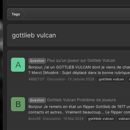
Tags
gottlieb vulcan
Plus qu'un joueur sur Gottleb Vulcan
Question
A
Bonjour, j'ai un GOTTLIEB VULCAN dont je viens de chang
? Merci [Modéré : Sujet déplacé dans la bonne rubrique.
ABBETOT
Discussion
13 Janvier 2026
gottlieb
vulcan
Gottlieb Vulcan Problème de joueurs
Question
B
Bonjour Je remets en état un flipper Gottlieb de 1977 
contacts et autres.. Vraiment beaucoup... Le flipper com
Boss59
Discussion
19 Mai 2024
gottlieb
vulcan
vulcan