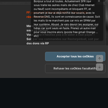
Bonjour a tout et toutes. Actuelement SFR (qui
sous traite les autres mails de chez Club Internet
ou Neuf) sont incompétants et bloquent FF, et
FF powered ! © Depuis 2004 ....Tous droits
pourtant je leur ai déjà notifié leur soucis, avec le
réservés Wdes
Reverse DNS, ils sont en connaissance de cause. Soit
les mails là ne marchent pas car mis en SPAM par
leur système. Abusé. Je vais devoir les assigner, oui
Merci à tous les donateurs qui ont fait qu'FF existe
hélas car sont seuls en faute. Prenez un autre mail
sous ce format.
pour vous inscrire alors (poste free gmail Orange ...
Vous aussi n'hésitez pas à m'aider à tout payer !
etc)
Soit par vos commandes sur Restorpinball, soit par
des dons via RP
Accepter tous les coOkies
Haut
Bas
arte d'FF et ses règles d'usages
Politique de confidentialité
Aide
Refuser les coOkies facultatifs
R
S
S