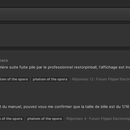
pera
ère suite fuite pile par le professionnel restorpinball, l'affichage est i
tom
of
the
opera
phatom
of
the
opera
Réponses: 12
Forum:
Flipper Elect
 du manuel, pouvez vous me confirmer que la taille de bille est du 1/16 
m
of
the
opera
phatom
of
the
opera
Réponses: 4
Forum:
Flipper Electroniq