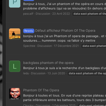
P
Bonjour à tous, J'ai un phantom of the opéra en cours de
problème d'afficheurs (qui va se résoudre) En dehors du
pascalF
Discussion
23 Avril 2022
data
east
phatom
of
th
Défaut afficheur Phatom Of The Opera
Resolu
bonjou à tous j'ai un Phantom of opera de passage.. et voli
soudures.... hummmm :oops: va falloir s'y mettre
Spectree
Discussion
17 Décembre 2021
data
east
phato
backglass phantom of the opera
L
Bonjour à tous je suis a la recherche d'un backglass d
ledu
Discussion
13 Juin 2020
data
east
phatom
of
the
o
Phantom Of The Opera
Bonjour à toutes et tous. En vue d'une reprise plateau s
partie inférieure entre les batteurs, tours des 3 bumpers
Chucky
Discussion
1 Décembre 2015
data
east
phatom
o