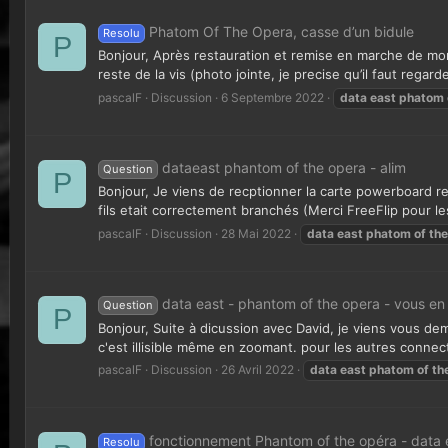
Phatom Of The Opera, casse d’un bidule
Resolu
P
Bonjour, Après restauration et remise en marche de mon
reste de la vis (photo jointe, je precise qu’il faut regard
pascalF
Discussion
6 Septembre 2022
data
east
phatom
dataeast phantom of the opera - alim
Question
P
Bonjour, Je viens de recptionner la carte powerboard ref
fils etait correctement branchés (Merci FreeFlip pour le
pascalF
Discussion
28 Mai 2022
data
east
phatom
of
the
data east - phantom of the opera - vous en
Question
P
Bonjour, Suite à dicussion avec David, je viens vous de
c'est illisible même en zoomant. pour les autres connect
pascalF
Discussion
26 Avril 2022
data
east
phatom
of
th
fonctionnement Phantom of the opéra - data 
Resolu