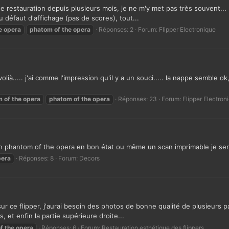
 restauration depuis plusieurs mois, je ne m'y met pas très souvent... D
 défaut d'affichage (pas de scores), tout...
e
opera
phatom
of
the
opera
Réponses: 2
Forum:
Flipper Electronique
à..... j'ai comme l'impression qu'il y a un souci..... la nappe semble ok, l
m
of
the
opera
phatom
of
the
opera
Réponses: 23
Forum:
Flipper Electron
'un phantom of the opera en bon état ou même un scan imprimable je ser
pera
Réponses: 8
Forum:
Decors
ur ce flipper, j'aurai besoin des photos de bonne qualité de plusieurs pa
, et enfin la partie supérieure droite...
f
the
opera
Réponses: 6
Forum:
Restauration esthétique des flippers