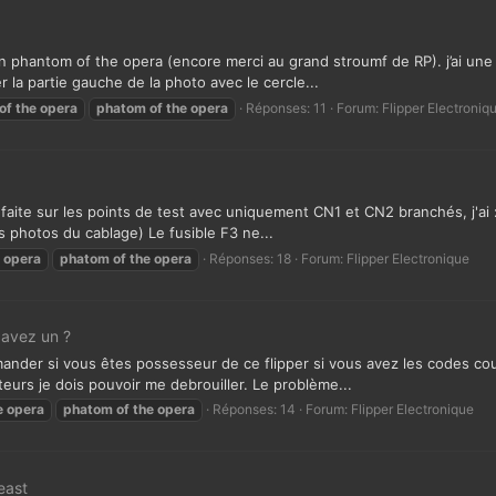
 phantom of the opera (encore merci au grand stroumf de RP). j’ai une 
er la partie gauche de la photo avec le cercle...
of
the
opera
phatom
of
the
opera
Réponses: 11
Forum:
Flipper Electroniq
aite sur les points de test avec uniquement CN1 et CN2 branchés, j'ai : s
s photos du cablage) Le fusible F3 ne...
opera
phatom
of
the
opera
Réponses: 18
Forum:
Flipper Electronique
 avez un ?
mander si vous êtes possesseur de ce flipper si vous avez les codes cou
eurs je dois pouvoir me debrouiller. Le problème...
e
opera
phatom
of
the
opera
Réponses: 14
Forum:
Flipper Electronique
east