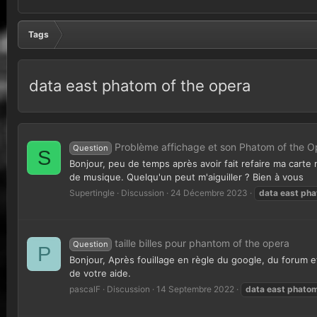
Tags
data east phatom of the opera
Problème affichage et son Phatom of the O
Question
S
Bonjour, peu de temps après avoir fait refaire ma carte m
de musique. Quelqu'un peut m'aiguiller ? Bien à vous
Supertingle
Discussion
24 Décembre 2023
data
east
pha
taille billes pour phantom of the opera
Question
P
Bonjour, Après fouillage en règle du google, du forum et
de votre aide.
pascalF
Discussion
14 Septembre 2022
data
east
phato