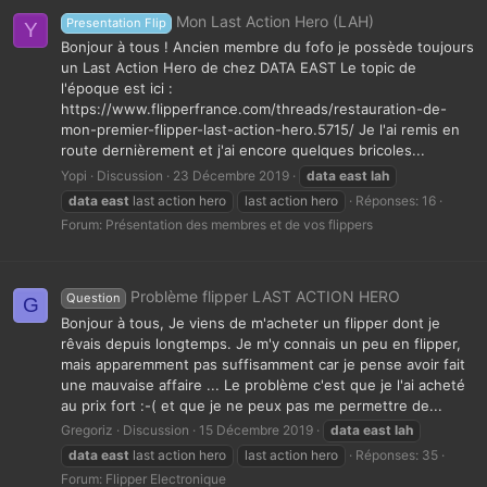
Mon Last Action Hero (LAH)
Presentation Flip
Y
Bonjour à tous ! Ancien membre du fofo je possède toujours
un Last Action Hero de chez DATA EAST Le topic de
l'époque est ici :
https://www.flipperfrance.com/threads/restauration-de-
mon-premier-flipper-last-action-hero.5715/ Je l'ai remis en
route dernièrement et j'ai encore quelques bricoles...
Yopi
Discussion
23 Décembre 2019
data
east
lah
data
east
last action hero
last action hero
Réponses: 16
Forum:
Présentation des membres et de vos flippers
Problème flipper LAST ACTION HERO
Question
G
Bonjour à tous, Je viens de m'acheter un flipper dont je
rêvais depuis longtemps. Je m'y connais un peu en flipper,
mais apparemment pas suffisamment car je pense avoir fait
une mauvaise affaire ... Le problème c'est que je l'ai acheté
au prix fort :-( et que je ne peux pas me permettre de...
Gregoriz
Discussion
15 Décembre 2019
data
east
lah
data
east
last action hero
last action hero
Réponses: 35
Forum:
Flipper Electronique