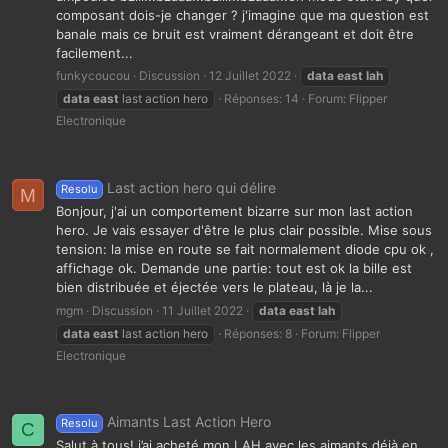
composant dois-je changer ? j'imagine que ma question est
banale mais ce bruit est vraiment dérangeant et doit être
facilement...
funkycoucou
Discussion
12 Juillet 2022
data
east
lah
data
east
last action hero
Réponses: 14
Forum:
Flipper
Electronique
Last action hero qui délire
Resolu
M
Bonjour, j'ai un comportement bizarre sur mon last action
hero. Je vais essayer d'être le plus clair possible. Mise sous
tension: la mise en route se fait normalement diode cpu ok ,
affichage ok. Demande une partie: tout est ok la bille est
bien distribuée et éjectée vers le plateau, là je la...
mgm
Discussion
11 Juillet 2022
data
east
lah
data
east
last action hero
Réponses: 8
Forum:
Flipper
Electronique
Aimants Last Action Hero
Resolu
C
Salut à tous! j’ai acheté mon LAH avec les aimants déjà en