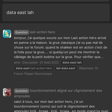
data east lah
last action hero
Question
bonjour, j'ai quelque soucis sur mon Last action héro arrivé
en panne a la maison. la grue classique j'ai vu pas mal de
chose sur le forum. quand le shakker est en action c'est de
la folie pour la grue.... si quelqu'un peut me montrer le
câblage de la petit bobine sur la grue. Pour vérifier que...
arno
Discussion
21 Août 2022
data
east
lah
data
east
last action hero
lah
data
east
Réponses: 10
Forum:
Flipper Electronique
bourdonnement aligné sur clignotement des
Question
ampoules
salut à tous, sur mon last action hero, j'ai un
bourdonnement (sons) qui suit le clignotement des
ampoules bziii...bzaaa...bziii...bzaaa...en mode stand by quel