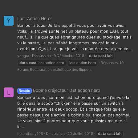
Last Action Hero!
Y
Bonjour à tous. Je fais appel à vous pour avoir vos avis.
Voilà, j'ai trouvé sur le net un plateau pour mon LAH, tout
neuf...:). il a quelques égratignures dues au stockage, mais
vu la rareté, j'ai pas hésité longtemps, malgré le prix
exorbitant O_oo. Lorsque je vois la montée des prix en ce...
yangra
Discussion
9 Décembre 2018
data
east
lah
data
east
last action hero
last action hero
Réponses: 10
Forum:
Restauration esthétique des flippers
Bobine d'éjecteur last action hero
Resolu
L
Bonsoir a tous , sur mon last action hero quand j'envoie la
bille dans le scoop "chicken" elle passe sur un switch a
l'intérieur entre les deux scoop. Et a chaque fois qu'elle
passe dessus cela active la bobine du lanceur, pas normal.
Je vous joint 2 photos pour que vous puissiez me dire si
le...
Loianthony123
Discussion
20 Juillet 2018
data
east
lah