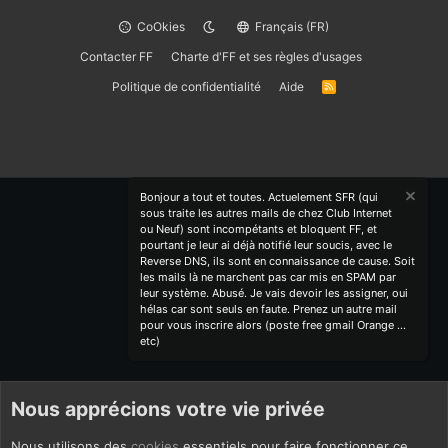
CoOkies
Français (FR)
Contacter FF
Charte d'FF et ses règles d'usages
Politique de confidentialité
Aide
R
S
S
Bonjour a tout et toutes. Actuelement SFR (qui
sous traite les autres mails de chez Club Internet
ou Neuf) sont incompétants et bloquent FF, et
pourtant je leur ai déjà notifié leur soucis, avec le
Reverse DNS, ils sont en connaissance de cause. Soit
les mails là ne marchent pas car mis en SPAM par
leur système. Abusé. Je vais devoir les assigner, oui
hélas car sont seuls en faute. Prenez un autre mail
pour vous inscrire alors (poste free gmail Orange ...
etc)
Nous apprécions votre vie privée
Nous utilisons des
cookies
essentiels pour faire fonctionner ce