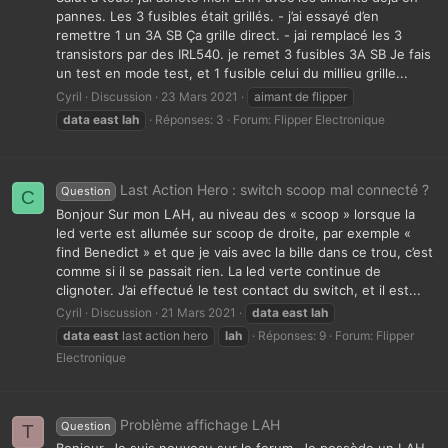
pannes. Les 3 fusibles était grillés. - j’ai essayé d’en
remettre 1 un 3A SB Ça grille direct. - jai remplacé les 3
transistors par des IRL540. je remet 3 fusibles 3A SB Je fais
un test en mode test, et 1 fusible celui du millieu grille...
Cyril
Discussion
23 Mars 2021
aimant de flipper
data
east
lah
Réponses: 3
Forum:
Flipper Electronique
Last Action Hero : switch scoop mal connecté ?
Question
C
Bonjour Sur mon LAH, au niveau des « scoop » lorsque la
led verte est allumée sur scoop de droite, par exemple «
find Benedict » et que je vais avec la bille dans ce trou, c’est
comme si il se passait rien. La led verte continue de
clignoter. J’ai effectué le test contact du switch, et il est...
Cyril
Discussion
21 Mars 2021
data
east
lah
data
east
last action hero
lah
Réponses: 9
Forum:
Flipper
Electronique
Problème affichage LAH
Question
T
Bonjour, Je suis nouveau sur le forum. Je possède un LAH