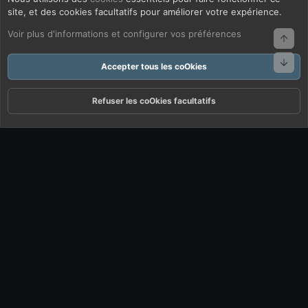
site, et des cookies facultatifs pour améliorer votre expérience.
Voir plus d'informations et configurer vos préférences
Haut
Bas
Accepter tous les coOkies
Refuser les coOkies facultatifs
Forums
Quoi De Neuf ?
Connexion
S'inscrire
Rechercher