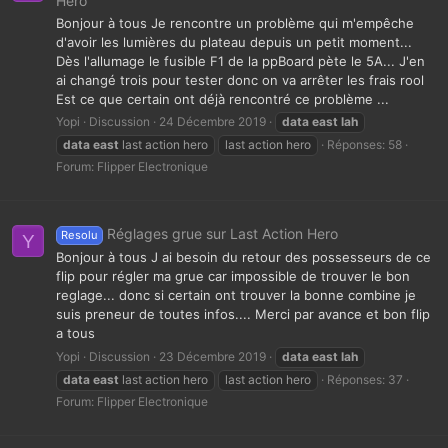
Hero
Bonjour à tous Je rencontre un problème qui m'empêche
d'avoir les lumières du plateau depuis un petit moment...
Dès l'allumage le fusible F1 de la ppBoard pète le 5A... J'en
ai changé trois pour tester donc on va arrêter les frais rool
Est ce que certain ont déjà rencontré ce problème ...
Yopi
Discussion
24 Décembre 2019
data
east
lah
data
east
last action hero
last action hero
Réponses: 58
Forum:
Flipper Electronique
Réglages grue sur Last Action Hero
Resolu
Y
Bonjour à tous J ai besoin du retour des possesseurs de ce
flip pour régler ma grue car impossible de trouver le bon
reglage... donc si certain ont trouver la bonne combine je
suis preneur de toutes infos.... Merci par avance et bon flip
a tous
Yopi
Discussion
23 Décembre 2019
data
east
lah
data
east
last action hero
last action hero
Réponses: 37
Forum:
Flipper Electronique