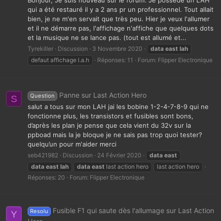
qui a été restauré il y a 2 ans pr un professionnel. Tout allait
bien, je ne m'en servait que très peu. Hier je veux l'allumer
et il ne démarre pas, l'affichage n'affiche que quelques dots
et la musique ne se lance pas. (tout est allumé et...
Tyrekiller
Discussion
3 Novembre 2020
data
east
lah
defaut affichage l.a.h
Réponses: 11
Forum:
Flipper Electronique
Panne sur Last Action Hero
Question
S
salut a tous sur mon LAH jai les bobine 1-2-4-7-8-9 qui ne
fonctionne plus, les transistors et fusibles sont bons,
d’après les plan je pense que cela vient du 32v sur la
ppboad mais la je bloque je ne sais pas trop quoi tester?
quelqu’un pour m'aider merci
seb421982
Discussion
24 Février 2020
data
east
data
east
lah
data
east
last action hero
last action hero
Réponses: 20
Forum:
Flipper Electronique
Fusible F1 qui saute dès l'allumage sur Last Action
Resolu
Y