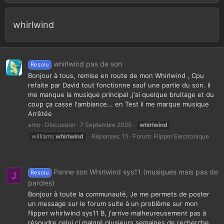
whirlwind
whirlwind pas de son
Resolu
Bonjour à tous, remise en route de mon Whirlwind , Cpu
refaite par David tout fonctionne sauf une partie du son. il
me manque la musique principal ,j'ai quelque bruitage et du
coup ça casse l'ambiance... en Test il me marque musique
Arrêtée
arno
Discussion
7 Septembre 2025
whirlwind
williams
whirlwind
Réponses: 15
Forum:
Flipper Electronique
Panne son Whirlwind sys11 (musiques mais pas de
Resolu
J
paroles)
Bonjour à toute la communauté, Je me permets de poster
un message sur le forum suite à un problème sur mon
flipper whirlwind sys11 B, j'arrive malheureusement pas à
résoudre celui ci malgré plusieurs semaines de recherche.