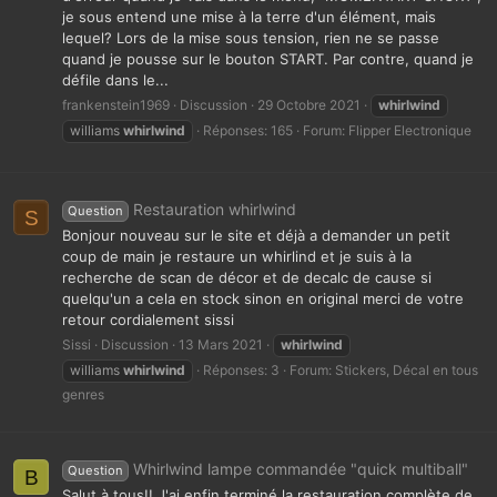
je sous entend une mise à la terre d'un élément, mais
lequel? Lors de la mise sous tension, rien ne se passe
quand je pousse sur le bouton START. Par contre, quand je
défile dans le...
frankenstein1969
Discussion
29 Octobre 2021
whirlwind
williams
whirlwind
Réponses: 165
Forum:
Flipper Electronique
Restauration whirlwind
Question
S
Bonjour nouveau sur le site et déjà a demander un petit
coup de main je restaure un whirlind et je suis à la
recherche de scan de décor et de decalc de cause si
quelqu'un a cela en stock sinon en original merci de votre
retour cordialement sissi
Sissi
Discussion
13 Mars 2021
whirlwind
williams
whirlwind
Réponses: 3
Forum:
Stickers, Décal en tous
genres
Whirlwind lampe commandée "quick multiball"
Question
B
Salut à tous!! J'ai enfin terminé la restauration complète de