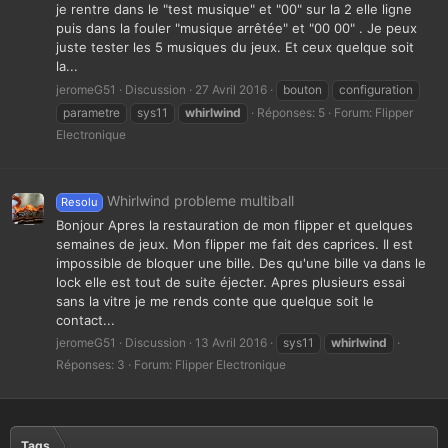
je rentre dans le "test musique" et "00" sur la 2 elle ligne
puis dans la fouler "musique arrêtée" et "00 00" . Je peux
juste tester les 5 musiques du jeux. Et ceux quelque soit
la...
jeromeG51
Discussion
27 Avril 2016
bouton
configuration
parametre
sys11
whirlwind
Réponses: 5
Forum:
Flipper
Electronique
Whirlwind probleme multiball
Resolu
Bonjour Apres la restauration de mon flipper et quelques
semaines de jeux. Mon flipper me fait des caprices. Il est
impossible de bloquer une bille. Des qu'une bille va dans le
lock elle est tout de suite éjecter. Apres plusieurs essai
sans la vitre je me rends conte que quelque soit le
contact...
jeromeG51
Discussion
13 Avril 2016
sys11
whirlwind
Réponses: 3
Forum:
Flipper Electronique
Tags