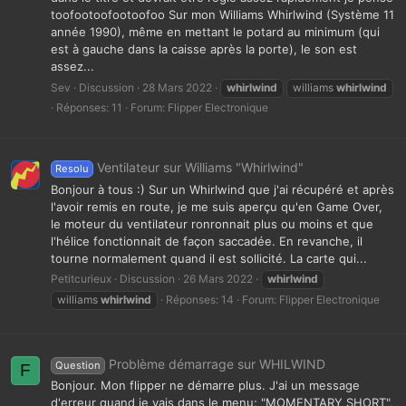
toofootoofootoofoo Sur mon Williams Whirlwind (Système 11
année 1990), même en mettant le potard au minimum (qui
est à gauche dans la caisse après la porte), le son est
assez...
Sev
Discussion
28 Mars 2022
whirlwind
williams
whirlwind
Réponses: 11
Forum:
Flipper Electronique
Ventilateur sur Williams "Whirlwind"
Resolu
Bonjour à tous :) Sur un Whirlwind que j'ai récupéré et après
l'avoir remis en route, je me suis aperçu qu'en Game Over,
le moteur du ventilateur ronronnait plus ou moins et que
l'hélice fonctionnait de façon saccadée. En revanche, il
tourne normalement quand il est sollicité. La carte qui...
Petitcurieux
Discussion
26 Mars 2022
whirlwind
williams
whirlwind
Réponses: 14
Forum:
Flipper Electronique
Problème démarrage sur WHILWIND
Question
F
Bonjour. Mon flipper ne démarre plus. J'ai un message
d'erreur quand je vais dans le menu; "MOMENTARY SHORT",