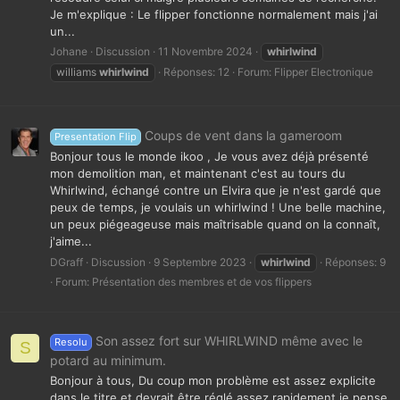
Je m'explique : Le flipper fonctionne normalement mais j'ai
un...
Johane
Discussion
11 Novembre 2024
whirlwind
williams
whirlwind
Réponses: 12
Forum:
Flipper Electronique
Coups de vent dans la gameroom
Presentation Flip
Bonjour tous le monde ikoo , Je vous avez déjà présenté
mon demolition man, et maintenant c'est au tours du
Whirlwind, échangé contre un Elvira que je n'est gardé que
peux de temps, je voulais un whirlwind ! Une belle machine,
un peux piégeageuse mais maîtrisable quand on la connaît,
j'aime...
DGraff
Discussion
9 Septembre 2023
whirlwind
Réponses: 9
Forum:
Présentation des membres et de vos flippers
Son assez fort sur WHIRLWIND même avec le
Resolu
S
potard au minimum.
Bonjour à tous, Du coup mon problème est assez explicite
dans le titre et devrait être réglé assez rapidement je pense