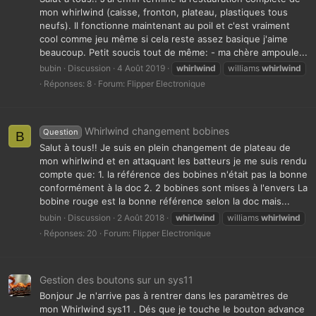
mon whirlwind (caisse, fronton, plateau, plastiques tous
neufs). Il fonctionne maintenant au poil et c'est vraiment
cool comme jeu même si cela reste assez basique j'aime
beaucoup. Petit soucis tout de même: - ma chère ampoule...
bubin
Discussion
4 Août 2019
whirlwind
williams
whirlwind
Réponses: 8
Forum:
Flipper Electronique
Whirlwind changement bobines
Question
B
Salut à tous!! Je suis en plein changement de plateau de
mon whirlwind et en attaquant les batteurs je me suis rendu
compte que: 1. la référence des bobines n'était pas la bonne
conformément à la doc 2. 2 bobines sont mises à l'envers La
bobine rouge est la bonne référence selon la doc mais...
bubin
Discussion
2 Août 2018
whirlwind
williams
whirlwind
Réponses: 20
Forum:
Flipper Electronique
Gestion des boutons sur un sys11
Bonjour Je n'arrive pas à rentrer dans les paramètres de
mon Whirlwind sys11 . Dés que je touche le bouton advance