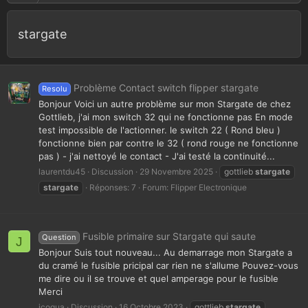
stargate
Problème Contact switch flipper stargate
Resolu
Bonjour Voici un autre problème sur mon Stargate de chez
Gottlieb, j'ai mon switch 32 qui ne fonctionne pas En mode
test impossible de l'actionner. le switch 22 ( Rond bleu )
fonctionne bien par contre le 32 ( rond rouge ne fonctionne
pas ) - j'ai nettoyé le contact - J'ai testé la continuité...
laurentdu45
Discussion
29 Novembre 2025
gottlieb
stargate
stargate
Réponses: 7
Forum:
Flipper Electronique
Fusible primaire sur Stargate qui saute
Question
J
Bonjour Suis tout nouveau... Au demarrage mon Stargate a
du cramé le fusible pricipal car rien ne s'allume Pouvez-vous
me dire ou il se trouve et quel amperage pour le fusible
Merci
jcoqua
Discussion
16 Octobre 2023
gottlieb
stargate