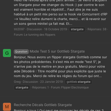
Hello me revoilà après une petit année... Je viens d'acquérir
un Stargate pour me changer du Hook :) par contre le son
est vraiment horrible et répétitif... Faut dire je me suis
habitué à un petit mix perso sur le hook via Concurrent d'RP
--> Veuillez relire dument la charte, merci... et là revenir sur
un sons genre minitel ça fait mal. Et...
titi2097
Discussion
18 Octobre 2019
stargate
Réponses: 38
Forum:
Le tunning des flippers
Mode Test 5 sur Gottlieb Stargate
Question
G
Bonjour, Nous avons un flipper stargate Gottlieb comme sur
les photos précédentes. Il s'est mis en mode "test 5", je
n'arrive pas de le mettre en jeux gratuits. Merci pour votre
aide [Modéré : Titre modifié pour plus explicite que juste le
nom du jeu. Merci de relire les régles du forum qui ont...
Greg
Discussion
23 Janvier 2019
gottlieb
stargate
stargate
Réponses: 1
Forum:
Flipper Electronique
Recherche Décals Gottlieb Stargate
M
Bonjour a tous ! Qui peut me procurer les décals de ces 3