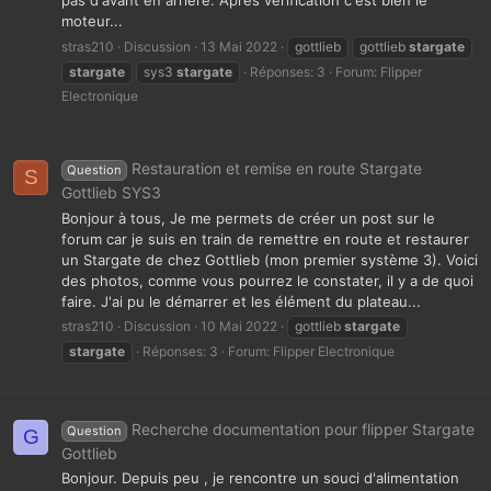
pas d'avant en arrière. Après vérification c'est bien le
moteur...
stras210
Discussion
13 Mai 2022
gottlieb
gottlieb
stargate
stargate
sys3
stargate
Réponses: 3
Forum:
Flipper
Electronique
Restauration et remise en route Stargate
Question
S
Gottlieb SYS3
Bonjour à tous, Je me permets de créer un post sur le
forum car je suis en train de remettre en route et restaurer
un Stargate de chez Gottlieb (mon premier système 3). Voici
des photos, comme vous pourrez le constater, il y a de quoi
faire. J'ai pu le démarrer et les élément du plateau...
stras210
Discussion
10 Mai 2022
gottlieb
stargate
stargate
Réponses: 3
Forum:
Flipper Electronique
Recherche documentation pour flipper Stargate
Question
G
Gottlieb
Bonjour. Depuis peu , je rencontre un souci d'alimentation