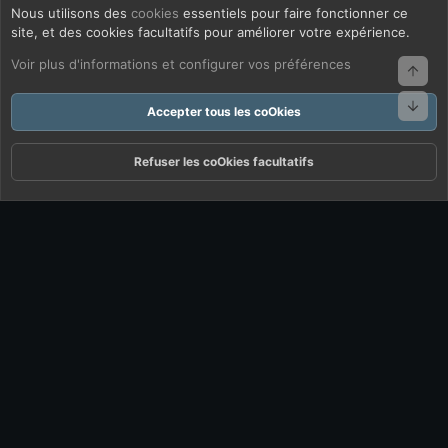
Nous utilisons des
cookies
essentiels pour faire fonctionner ce
site, et des cookies facultatifs pour améliorer votre expérience.
Voir plus d'informations et configurer vos préférences
Haut
Bas
Accepter tous les coOkies
Refuser les coOkies facultatifs
Forums
Quoi De Neuf ?
Connexion
S'inscrire
Rechercher