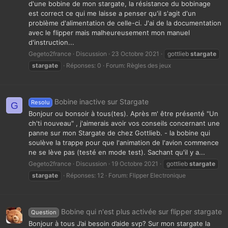
d'une bobine de mon stargate, la résistance du bobinage
est correct ce qui me laisse a penser qu'il s'agit d'un
problème d'alimentation de celle-ci. J'ai de la documentation
avec le flipper mais malheureusement mon manuel
d'instruction...
Gegeto2france
Discussion
23 Octobre 2021
gottlieb
stargate
stargate
Réponses: 0
Forum:
Règles des jeux
Bobine inactive sur Stargate
Resolu
G
Bonjour ou bonsoir à tous(tes). Après m' être présenté "Un
ch'ti nouveau" , j'aimerais avoir vos conseils concernant une
panne sur mon Stargate de chez Gottlieb. - la bobine qui
soulève la trappe pour que l'animation de l'avion commence
ne se lève pas (testé en mode test). Sachant qu'il y a...
Gegeto2france
Discussion
19 Octobre 2021
gottlieb
stargate
stargate
Réponses: 12
Forum:
Flipper Electronique
Bobine qui n'est plus activée sur flipper stargate
Question
Bonjour à tous J’ai besoin d’aide svp? Sur mon stargate la