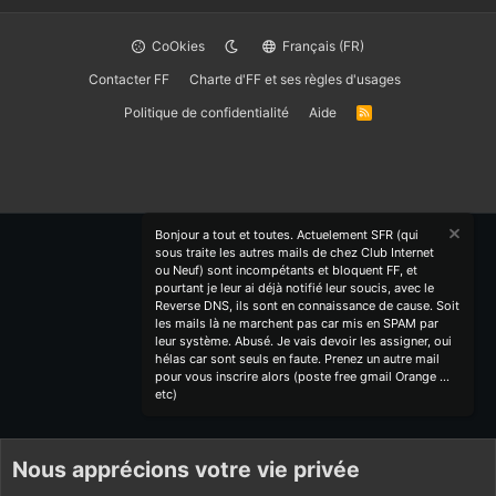
CoOkies
Français (FR)
Contacter FF
Charte d'FF et ses règles d'usages
Politique de confidentialité
Aide
R
S
S
Bonjour a tout et toutes. Actuelement SFR (qui
sous traite les autres mails de chez Club Internet
ou Neuf) sont incompétants et bloquent FF, et
pourtant je leur ai déjà notifié leur soucis, avec le
Reverse DNS, ils sont en connaissance de cause. Soit
les mails là ne marchent pas car mis en SPAM par
leur système. Abusé. Je vais devoir les assigner, oui
hélas car sont seuls en faute. Prenez un autre mail
pour vous inscrire alors (poste free gmail Orange ...
etc)
Nous apprécions votre vie privée