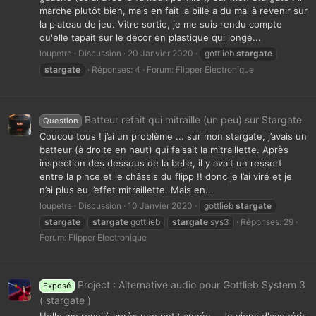
marche plutôt bien, mais en fait la bille a du mal à revenir sur
la plateau de jeu. Vitre sortie, je me suis rendu compte
qu'elle tapait sur le décor en plastique qui longe...
loupetre
Discussion
20 Janvier 2020
gottlieb
stargate
stargate
Réponses: 4
Forum:
Flipper Electronique
Batteur refait qui mitraille (un peu) sur Stargate
Question
Coucou tous ! j’ai un problème ... sur mon stargate, j’avais un
batteur (à droite en haut) qui faisait la mitraillette. Après
inspection des dessous de la belle, il y avait un ressort
entre la pince et le châssis du flipp !! donc je l’ai viré et je
n’ai plus eu l’effet mitraillette. Mais en...
loupetre
Discussion
10 Janvier 2020
gottlieb
stargate
stargate
stargate
gottlieb
stargate
sys3
Réponses: 29
Forum:
Flipper Electronique
Project : Alternative audio pour Gottlieb System 3
Exposé
( stargate )