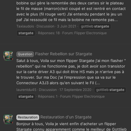
bobine qui gère la remontée des deux cartes sir le plateau
le fil de masse (marron)c’est coupé et est rentré en contact
avec le plus (fil rouge vert) J’ai entendu pendant le jeu un
paf J’ai ressoudé ce fil mais la bobine ne remonte pas...
Taxiaudois
Discussion
3 Juin 2021
gottlieb
stargate
stargate
Réponses: 18
Forum:
Flipper Electronique
Flasher Rebellion sur Stargate
Question
Salut à tous, Voila sur mon flipper Stargate j'ai mon flasher "
rebellion" qui ne fonctionne pas, je doit avoir son transistor
sur la carte driver A3 qui doit être HS mais je n'arrive pas à
le trouver. Sur ma Doc j'ai l'impression que sa va sur le
Connecteur A3J3 alors qu'en suivant le Fil (...
laurentdu45
Discussion
17 Septembre 2020
gottlieb
stargate
stargate
Réponses: 1
Forum:
Flipper Electronique
Restauration d'un Stargate
Restauration
Bonjour à tous, Voila je vient enfin d'acheter un flipper
Stargate connu apparemment comme le meilleur de Gottlieb