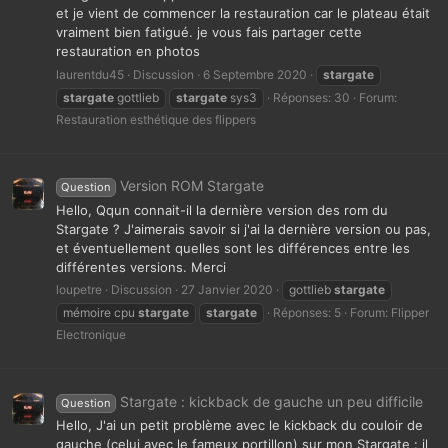
et je vient de commencer la restauration car le plateau était
vraiment bien fatigué. je vous fais partager cette
restauration en photos
laurentdu45
Discussion
6 Septembre 2020
stargate
stargate
gottlieb
stargate
sys3
Réponses: 30
Forum:
Restauration esthétique des flippers
Version ROM Stargate
Question
Hello, Qqun connait-il la dernière version des rom du
Stargate ? J'aimerais savoir si j'ai la dernière version ou pas,
et éventuellement quelles sont les différences entre les
différentes versions. Merci
loupetre
Discussion
27 Janvier 2020
gottlieb
stargate
mémoire cpu
stargate
stargate
Réponses: 5
Forum:
Flipper
Electronique
Stargate : kickback de gauche un peu difficile
Question
Hello, J'ai un petit problème avec le kickback du couloir de
gauche (celui avec le fameux portillon) sur mon Stargate : il