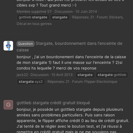
cibles svp ? Tout grand merci :-)
Membre supprimé ST
Discussion
10 Juin 2014
gottlieb
stargate
stargate
Réponses: 21
Forum:
Stickers,
Décal en tous genres
Stargate, bourdonnement dans l'enceinte de
Question
caisse
bonjour , j'ai un bourdonement dans l'enceinte de la caisse
de mon stargate 1) faut il une masse sur l'enceinte ? 2)si
condos hs lequelle ? merci de vos reponse
jack22
Discussion
15 Avril 2013
stargate
stargate
gottlieb
stargate
sys3
Réponses: 21
Forum:
Flipper Electronique
gottlieb stargate crédit gratuit bloqué
G
bonjour, je possède un gottlieb stargate depuis plusieurs
années sans problèmes particuliers. Puis sans raison
apparente, le flipper affiche crédit 0 au lieu de crédit gratuit.
J'ai tenté de le régler avec le bouton test, et j'ai réussi à
remettre en crédit gratuit mais je ne me souviens pas...