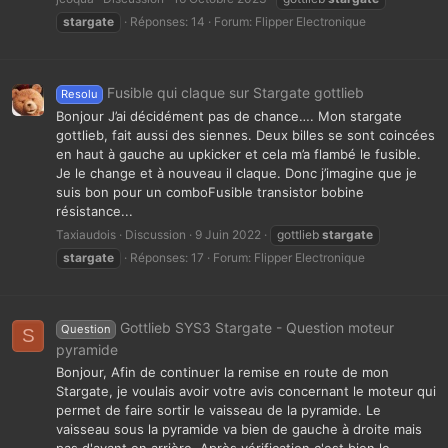
stargate
Réponses: 14
Forum:
Flipper Electronique
Fusible qui claque sur Stargate gottlieb
Resolu
Bonjour J’ai décidément pas de chance…. Mon stargate
gottlieb, fait aussi des siennes. Deux billes se sont coincées
en haut à gauche au upkicker et cela m’a flambé le fusible.
Je le change et à nouveau il claque. Donc j’imagine que je
suis bon pour un comboFusible transistor bobine
résistance...
Taxiaudois
Discussion
9 Juin 2022
gottlieb
stargate
stargate
Réponses: 17
Forum:
Flipper Electronique
Gottlieb SYS3 Stargate - Question moteur
Question
S
pyramide
Bonjour, Afin de continuer la remise en route de mon
Stargate, je voulais avoir votre avis concernant le moteur qui
permet de faire sortir le vaisseau de la pyramide. Le
vaisseau sous la pyramide va bien de gauche à droite mais