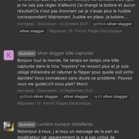
je ne sais pas régler d'ailleurs) j'ai changé la bobine et aucun
résultat!Ce n'est pas étonnant car je n'avais plus le fusible
correspondant! Maintenant ,fusible en place ,la bobine...
kervignac
Discussion
14 Octobre 2021
gottlieb
silver
slugger
silver
slugger
Réponses: 16
Forum:
Flipper Electronique
silver slugger bille capturée
Question
K
Bonjour tout le monde, De temps en temps une bille
capturée dans le trou "mystery" ne ressort plus et je suis
obligé d'éteindre et rallumer le flipper pour quelle soit enfin
éjectée! Vous connaissez sans doute ce problème. Pouvez
vous me guider,s'il vous plait? Merci
kervignac
Discussion
14 Septembre 2021
gottlieb
silver
slugger
silver
slugger
sys3
silver
slugger
Réponses: 13
Forum:
Flipper Electronique
Lumière bumper défaillante
Question
Rebonjour à tous, j ai reçu un message de la part du
modérateur car apparemment je n ai pas utilisé de