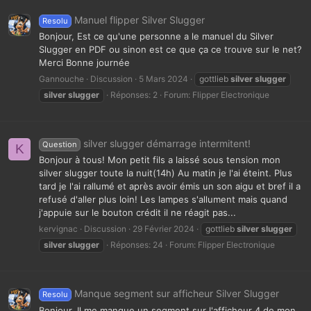
Manuel flipper Silver Slugger
Resolu
Bonjour, Est ce qu'une personne a le manuel du Silver
Slugger en PDF ou sinon est ce que ça ce trouve sur le net?
Merci Bonne journée
Gannouche
Discussion
5 Mars 2024
gottlieb
silver
slugger
silver
slugger
Réponses: 2
Forum:
Flipper Electronique
silver slugger démarrage intermitent!
Question
K
Bonjour à tous! Mon petit fils a laissé sous tension mon
silver slugger toute la nuit(14h) Au matin je l'ai éteint. Plus
tard je l'ai rallumé et après avoir émis un son aigu et bref il a
refusé d'aller plus loin! Les lampes s'allument mais quand
j'appuie sur le bouton crédit il ne réagit pas...
kervignac
Discussion
29 Février 2024
gottlieb
silver
slugger
silver
slugger
Réponses: 24
Forum:
Flipper Electronique
Manque segment sur afficheur Silver Slugger
Resolu
Bonjour, Il me manque un segment sur l'afficheur 4 de mon