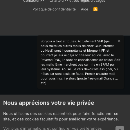
Contacter FF
Charte d'FF et ses règles d'usages
Politique de confidentialité
Aide
R
S
S
Bonjour a tout et toutes. Actuelement SFR (qui
sous traite les autres mails de chez Club Internet
ou Neuf) sont incompétants et bloquent FF, et
pourtant je leur ai déjà notifié leur soucis, avec le
Reverse DNS, ils sont en connaissance de cause. Soit
les mails là ne marchent pas car mis en SPAM par
leur système. Abusé. Je vais devoir les assigner, oui
hélas car sont seuls en faute. Prenez un autre mail
pour vous inscrire alors (poste free gmail Orange ...
etc)
Nous apprécions votre vie privée
Nous utilisons des
cookies
essentiels pour faire fonctionner ce
site, et des cookies facultatifs pour améliorer votre expérience.
Voir plus d'informations et configurer vos préférences
Haut