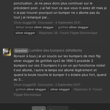
ponctuation. Je ne peux donc plus continuer sur le
précédent post. J ai fait tout ce que vous m aviez dit mais je
n ai pas trouver pourquoi un bumper ne s allume pas du
tout j ai remarqué par...
Silver slugger56
Discussion
4 Septembre 2021
defaut lampe
silver
slugger
gottlieb
silver
slugger
silver
slugger
Réponses: 36
Forum:
Flipper Electronique
Lumière des bumpers défaillante
Question
Bonsoir à tous j ai un soucis sur les bumpers de mon flip
sliver slugger de gottlieb sys3 de 1990 il possède 3
bumpers sur ces 3 bumpers il y en un qui fonctionne nickel
il est allumé, l autre la lampe est allumé légèrement et
quand la boule touche le bumper il s éclaire plus fort, quand
au 3...
Silver slugger56
Discussion
2 Septembre 2021
gottlieb
silver
slugger
silver
slugger
Réponses: 8
Forum:
Flipper Electronique