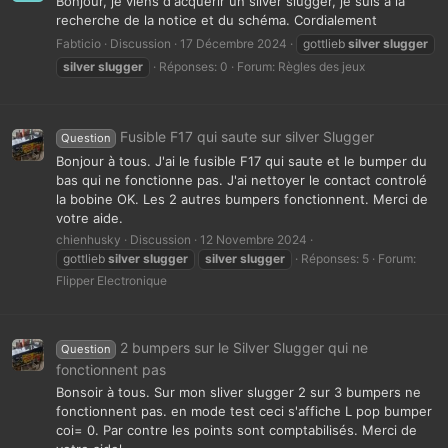
Bonjour, je viens d'acquérir un silver slugger, je suis à la
recherche de la notice et du schéma. Cordialement
Fabticio
Discussion
17 Décembre 2024
gottlieb
silver
slugger
silver
slugger
Réponses: 0
Forum:
Règles des jeux
Fusible F17 qui saute sur silver Slugger
Question
Bonjour à tous. J'ai le fusible F17 qui saute et le bumper du
bas qui ne fonctionne pas. J'ai nettoyer le contact controlé
la bobine OK. Les 2 autres bumpers fonctionnent. Merci de
votre aide.
chienhusky
Discussion
12 Novembre 2024
gottlieb
silver
slugger
silver
slugger
Réponses: 5
Forum:
Flipper Electronique
2 bumpers sur le Silver Slugger qui ne
Question
fonctionnent pas
Bonsoir à tous. Sur mon sliver slugger 2 sur 3 bumpers ne
fonctionnent pas. en mode test ceci s'affiche L pop bumper
coi= 0. Par contre les points sont comptabilisés. Merci de