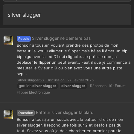
silver slugger
Silver slugger ne démarre pas
Resolu
Bonsoir à tous,en voulant prendre des photos de mon
batteur j'ai voulu allumer le flipper mais hélas il émet un bip
bip aigu avec la led D1 qui clignote. Je précise que j ai
déplacer le flipper un peut avant.. Faut il que je commence à
mesurer le 5v sur c19 ou bien avez vous une autre piste
svp...
Silver slugger56
Discussion
27 Février 2025
gottlieb
silver
slugger
silver
slugger
Réponses: 19
Forum:
Flipper Electronique
Batteur silver slugger faiblard
Question
Bonsoir à tous,j'ai un soucis avec le batteur droit de mon
silver slugger. Il répond une fois sur 2 et desfois pas du
tout. Savez vous où je dois chercher en premier pour le