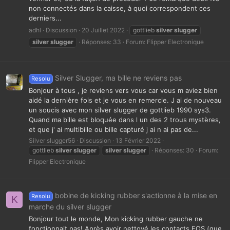
non connectés dans la caisse, à quoi correspondent ces
derniers...
adhl
Discussion
20 Juillet 2022
gottlieb
silver
slugger
silver
slugger
Réponses: 33
Forum:
Flipper Electronique
Silver Slugger, ma bille ne reviens pas
Resolu
Bonjour à tous , je reviens vers vous car vous m aviez bien
aidé la dernière fois et je vous en remercie. J ai de nouveau
un soucis avec mon silver slugger de gottlieb 1990 sys3.
Quand ma bille est bloquée dans l un des 2 trous mystères,
et que j' ai multibille ou bille capturé j ai n ai pas de...
Silver slugger56
Discussion
13 Février 2022
gottlieb
silver
slugger
silver
slugger
Réponses: 30
Forum:
Flipper Electronique
bobine de kicking rubber s'actionne à la mise en
Resolu
K
marche du silver slugger
Bonjour tout le monde, Mon kicking rubber gauche ne
fonctionnait pas! Après avoir nettoyé les contacts EOS (que