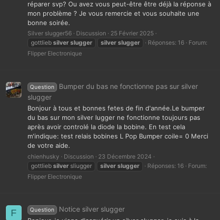
réparer svp? Ou avez vous peut-être être déjà la réponse à
mon problème ? Je vous remercie et vous souhaite une
bonne soirée.
Silver slugger56
Discussion
25 Février 2025
gottlieb
silver
slugger
silver
slugger
Réponses: 16
Forum:
Flipper Electronique
Bumper du bas ne fonctionne pas sur silver
Question
slugger
Bonjour à tous et bonnes fetes de fin d'année.Le bumper
du bas sur mon silver lugger ne fonctionne toujours pas
après avoir controlé la diode la bobine. En test cela
m'indique: test relais bobines L Pop Bumper coile= 0 Merci
de votre aide.
chienhusky
Discussion
23 Décembre 2024
gottlieb
silver
sliugger
silver
slugger
Réponses: 16
Forum:
Flipper Electronique
Notice silver slugger
Question
F