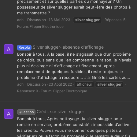
précisément et sur quelles parties du monnayeur ? Un
possesseur de silver slugger aurait peut-être des photos à
me transmettre ?
adhl
Discussion
13 Mai 2023
silver
slugger
Réponses: 5
Forum:
Flipper Electronique
Sliver slugger- absence d'affichage
Resolu
A
Bonsoir à tous, A la base, il ne s'agissait que d'un problème
de crédit, puis sans que j'en comprenne la raison, je n'avais
plus ni éclairage ni d'affichage et finalement, après
remplacement de quelques fusibles, il reste toujours le
problème d'affichage à résoudre... J'ai filmé les cartes au...
adhl
Discussion
23 Août 2022
afficheur
silver
slugger
Réponses: 9
Forum:
Flipper Electronique
Crédit sur silver slugger
Question
A
Bonsoir à tous, Après nettoyage du silver slugger pour
remise en service, problème constaté : impossible d'activer
les crédits. Pouvez vous me donner quelques pistes à
vérifier et/ ou la façon de procéder ? Je remarque deux fils