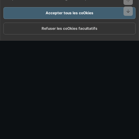
Bas
Accepter tous les coOkies
Refuser les coOkies facultatifs
Forums
Quoi De Neuf ?
Connexion
S'inscrire
Rechercher