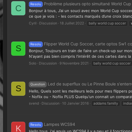
Problème plusieurs opto simultané World Cup
Resolu
C
Bonjour à tous, J’ai un souci avec mon World Cup soccer, 
ce que je vois : - les contacts marqués d’une croix blanc
Cyril
Discussion
18 Juillet 2022
bally world cup soccer
Flipper World Cup Soccer, carte optos Sw1 c
Resolu
S
Bonjour, Toujours en train de faire un check-up sur mo
N'ayant pas bien compris l'intérêt de ces cartes dans l
Solo
Discussion
9 Novembre 2021
bally world cup soccer
Led de superflux ou Le Pinne Boule s'enterre 
Question
S
Hello, Quels sont les meilleurs leds pour mes flippers p
- Noflix ou - Noflix PLUS Quelqu'un connait un comparat
svend
Discussion
10 Janvier 2016
addams familly
india
Lampes WCS94
Resolu
K
Hello tous, j'ai aquis un WCS94 il y a peu et il fonctio