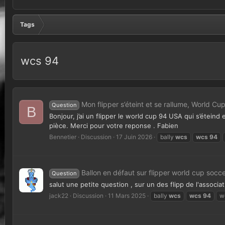
Tags
wcs 94
Mon flipper s’éteint et se rallume, World Cu
Question
B
Bonjour, j’ai un flipper le world cup 94 USA qui s’éteind
pièce. Merci pour votre reponse . Fabien
Bennetier
Discussion
17 Juin 2026
bally
wcs
wcs
94
Ballon en défaut sur flipper world cup socce
Question
salut une petite question , sur un des flipp de l'asso
jack22
Discussion
11 Mars 2025
bally
wcs
wcs
94
w