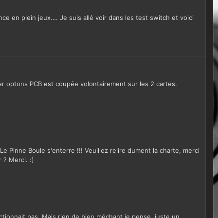
e en plein jeux…. Je suis allé voir dans les test switch et voici
er optons PCB est coupée volontairement sur les 2 cartes.
e Pinne Boule s'enterre !!! Veuillez relire dument la charte, merci
 ? Merci. :)
nctionnait pas. Mais rien de bien méchant je pense, juste un