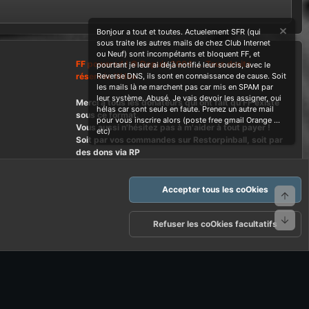
Bonjour a tout et toutes. Actuelement SFR (qui
sous traite les autres mails de chez Club Internet
ou Neuf) sont incompétants et bloquent FF, et
FF powered ! © Depuis 2004 ....Tous droits
pourtant je leur ai déjà notifié leur soucis, avec le
réservés Wdes
Reverse DNS, ils sont en connaissance de cause. Soit
les mails là ne marchent pas car mis en SPAM par
leur système. Abusé. Je vais devoir les assigner, oui
Merci à tous les donateurs qui ont fait qu'FF existe
hélas car sont seuls en faute. Prenez un autre mail
sous ce format.
pour vous inscrire alors (poste free gmail Orange ...
Vous aussi n'hésitez pas à m'aider à tout payer !
etc)
Soit par vos commandes sur Restorpinball, soit par
des dons via RP
Accepter tous les coOkies
Haut
Bas
arte d'FF et ses règles d'usages
Politique de confidentialité
Aide
Refuser les coOkies facultatifs
R
S
S