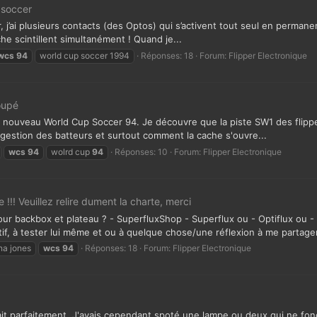
 soccer
j’ai plusieurs contacts (des Optos) qui s’activent tout seul en permanenc
he scintillent simultanément ! Quand je...
wcs
94
world cup soccer 1994
Réponses: 18
Forum:
Flipper Electronique
oupé
n nouveau World Cup Soccer 94. Je découvre que la piste SW1 des flipp
a gestion des batteurs et surtout comment la cache s'ouvre...
wcs
94
wolrd cup
94
Réponses: 10
Forum:
Flipper Electronique
!!! Veuillez relire dument la charte, merci
our backbox et plateau ? - SuperfluxShop - Superflux ou - Optiflux ou - L
if, à tester lui même et ou à quelque chose/une réflexion à me partager
na jones
wcs
94
Réponses: 18
Forum:
Flipper Electronique
nnait parfaitement. J'avais cependant spoté une lampe ou deux qui ne fo