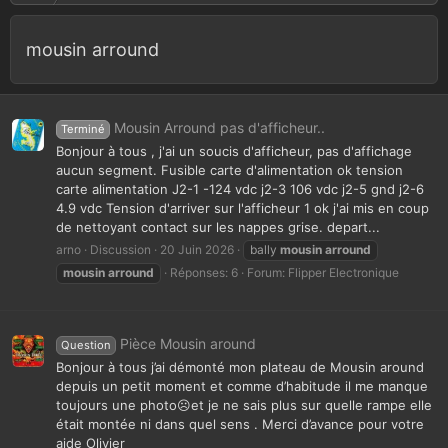
mousin arround
Mousin Arround pas d'afficheur..
Terminé
Bonjour à tous , j'ai un soucis d'afficheur, pas d'affichage
aucun segment. Fusible carte d'alimentation ok tension
carte alimentation J2-1 -124 vdc j2-3 106 vdc j2-5 gnd j2-6
4.9 vdc Tension d'arriver sur l'afficheur 1 ok j'ai mis en coup
de nettoyant contact sur les nappes grise. depart...
arno
Discussion
20 Juin 2026
bally
mousin
arround
mousin
arround
Réponses: 6
Forum:
Flipper Electronique
Pièce Mousin around
Question
Bonjour à tous j’ai démonté mon plateau de Mousin around
depuis un petit moment et comme d’habitude il me manque
toujours une photo☹️et je ne sais plus sur quelle rampe elle
était montée ni dans quel sens . Merci d’avance pour votre
aide Olivier