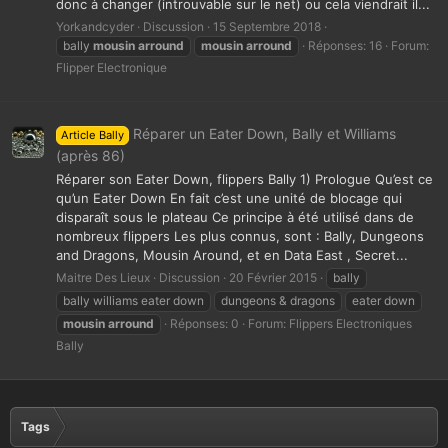
donc à changer (introuvable sur le net) ou cela viendrait il...
Yorkandcyder
Discussion
15 Septembre 2018
bally
mousin
arround
mousin
arround
Réponses: 16
Forum:
Flipper Electronique
Réparer un Eater Down, Bally et Williams
Article Bally
(après 86)
Réparer son Eater Down, flippers Bally 1) Prologue Qu’est ce
qu’un Eater Down En fait c’est une unité de blocage qui
disparaît sous le plateau Ce principe à été utilisé dans de
nombreux flippers Les plus connus, sont : Bally, Dungeons
and Dragons, Mousin Around, et en Data East , Secret...
Maitre Des Lieux
Discussion
20 Février 2015
bally
bally williams eater down
dungeons & dragons
eater down
mousin
arround
Réponses: 0
Forum:
Flippers Electroniques
Bally
Tags