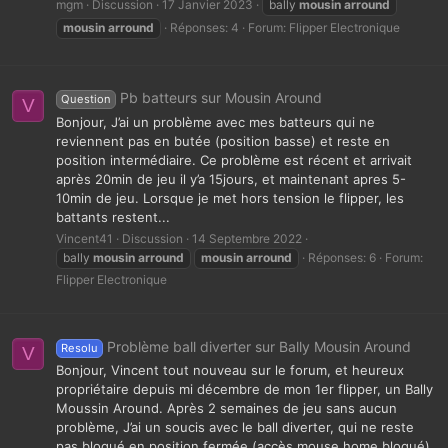
mgm
Discussion
17 Janvier 2023
bally
mousin
arround
mousin
arround
Réponses: 4
Forum:
Flipper Electronique
Pb batteurs sur Mousin Around
Question
V
Bonjour, J’ai un problème avec mes batteurs qui ne
reviennent pas en butée (position basse) et reste en
position intermédiaire. Ce problème est récent et arrivait
après 20min de jeu il y’a 15jours, et maintenant apres 5-
10min de jeu. Lorsque je met hors tension le flipper, les
battants restent...
Vincent41
Discussion
14 Septembre 2022
bally
mousin
arround
mousin
arround
Réponses: 6
Forum:
Flipper Electronique
Problème ball diverter sur Bally Mousin Around
Resolu
V
Bonjour, Vincent tout nouveau sur le forum, et heureux
propriétaire depuis mi décembre de mon 1er flipper, un Bally
Moussin Around. Après 2 semaines de jeu sans aucun
problème, J’ai un soucis avec le ball diverter, qui ne reste
pas bloqué en position fermée (accès mouse home bloqué).