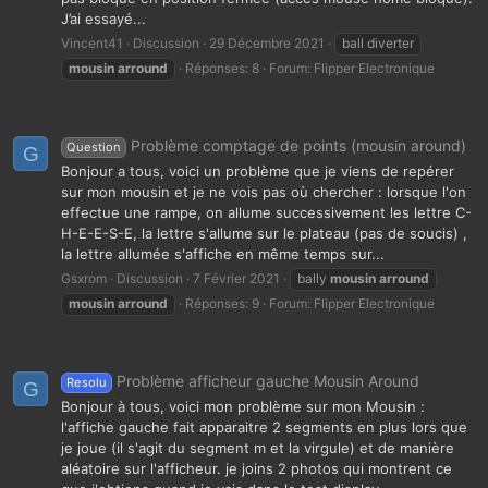
J’ai essayé...
Vincent41
Discussion
29 Décembre 2021
ball diverter
mousin
arround
Réponses: 8
Forum:
Flipper Electronique
Problème comptage de points (mousin around)
Question
G
Bonjour a tous, voici un problème que je viens de repérer
sur mon mousin et je ne vois pas où chercher : lorsque l'on
effectue une rampe, on allume successivement les lettre C-
H-E-E-S-E, la lettre s'allume sur le plateau (pas de soucis) ,
la lettre allumée s'affiche en même temps sur...
Gsxrom
Discussion
7 Février 2021
bally
mousin
arround
mousin
arround
Réponses: 9
Forum:
Flipper Electronique
Problème afficheur gauche Mousin Around
Resolu
G
Bonjour à tous, voici mon problème sur mon Mousin :
l'affiche gauche fait apparaitre 2 segments en plus lors que
je joue (il s'agit du segment m et la virgule) et de manière
aléatoire sur l'afficheur. je joins 2 photos qui montrent ce