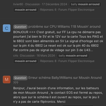
livier60
Discussion
17 Décembre 2024
bally
mousin
arround
mousin
arround
Réponses: 6
Forum:
Flipper Electronique
problème sur CPU Williams 11B Mousin' around
Question
C
BONJOUR <<< C'est gratuit, sur FF La cpu ne démarre pas
pourtant j'ai bien le 5V et le 12V sur la carte Tous les PIAS et
le 6802 sont bien alimentés en 5V Le signal d'horloge est ok
sur la pin 4 du 6802 Le reset est ok sur la pin 40 du 6802
Par contre pas de signal de vidage sur pin 3 de U43...
cris
Discussion
16 Mars 2024
bally
mousin
arround
mousin
arround
Réponses: 8
Forum:
Flipper Electronique
Erreur schéma Bally/Williams sur Mousin Around
Question
M
???
Bonjour, J'aurai besoin d'une information, sur les batteurs
de mon Mousin Around , le contact EOS est fermé au repos,
alors que sur le schéma il est ouvert au repos, sur le jeu il
n'y a pas de carte fliptronics. Merci