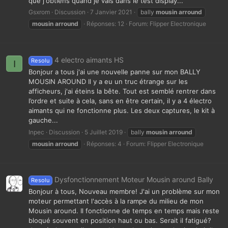
que j'obtiens quand je vais dans le test display...
Gsxrom
Discussion
7 Janvier 2021
bally
mousin
arround
mousin
arround
Réponses: 12
Forum:
Flipper Electronique
4 electro aimants HS
Resolu
I
Bonjour a tous j'ai une nouvelle panne sur mon BALLY
MOUSIN AROUND Il y a eu un truc étrange sur les
afficheurs, j'ai éteins la bête. Tout est semblé rentrer dans
l’ordre et suite à cela, sans en être certain, il y a 4 électro
aimants qui ne fonctionne plus. Les deux captures, le kit à
gauche...
Inpec
Discussion
5 Juillet 2019
bally
mousin
arround
mousin
arround
Réponses: 4
Forum:
Flipper Electronique
Dysfonctionnement Moteur Mousin around Bally
Resolu
Bonjour à tous, Nouveau membre! J'ai un problème sur mon
moteur permettant l'accès à la rampe du milieu de mon
Mousin around. Il fonctionne de temps en temps mais reste
bloqué souvent en position haut ou bas. Serait il fatigué?