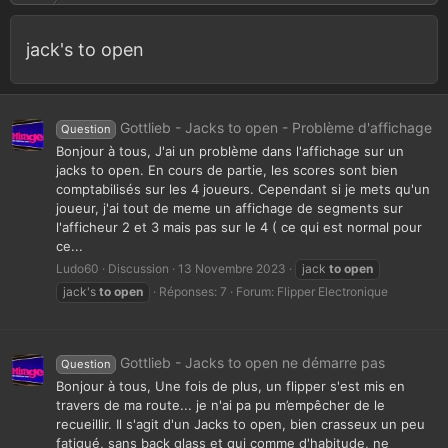
jack's to open
Gottlieb - Jacks to open - Problème d'affichage
Question
Bonjour à tous, J'ai un problème dans l'affichage sur un
jacks to open. En cours de partie, les scores sont bien
comptabilisés sur les 4 joueurs. Cependant si je mets qu'un
joueur, j'ai tout de meme un affichage de segments sur
l'afficheur 2 et 3 mais pas sur le 4 ( ce qui est normal pour
ce...
Ludo60
Discussion
13 Novembre 2023
jack
to
open
jack's
to
open
Réponses: 7
Forum:
Flipper Electronique
Gottlieb - Jacks to open ne démarre pas
Question
Bonjour à tous, Une fois de plus, un flipper s'est mis en
travers de ma route... je n'ai pa pu m’empêcher de le
recueillir. Il s'agit d'un Jacks to open, bien crasseux un peu
fatigué, sans back glass et qui comme d'habitude, ne