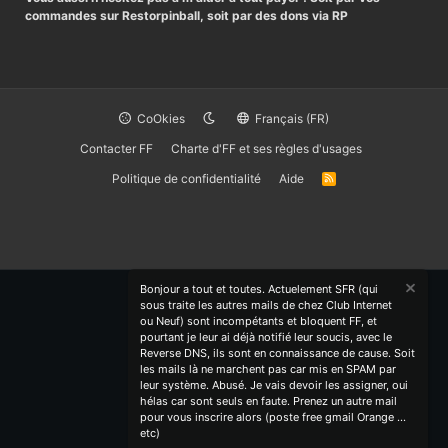
commandes sur Restorpinball, soit par des dons via RP
CoOkies
Français (FR)
Contacter FF
Charte d'FF et ses règles d'usages
Politique de confidentialité
Aide
R
S
S
Bonjour a tout et toutes. Actuelement SFR (qui
sous traite les autres mails de chez Club Internet
ou Neuf) sont incompétants et bloquent FF, et
pourtant je leur ai déjà notifié leur soucis, avec le
Reverse DNS, ils sont en connaissance de cause. Soit
les mails là ne marchent pas car mis en SPAM par
leur système. Abusé. Je vais devoir les assigner, oui
hélas car sont seuls en faute. Prenez un autre mail
pour vous inscrire alors (poste free gmail Orange ...
etc)