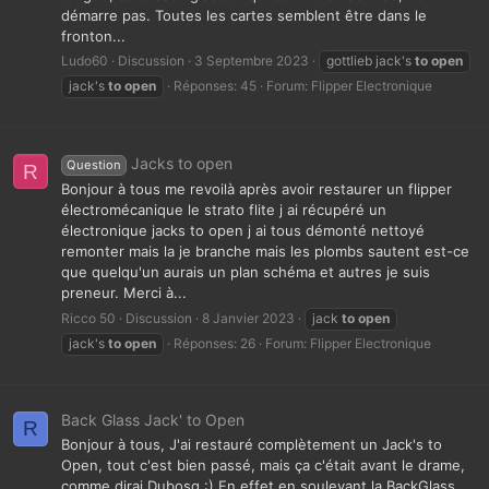
démarre pas. Toutes les cartes semblent être dans le
fronton...
Ludo60
Discussion
3 Septembre 2023
gottlieb jack's
to
open
jack's
to
open
Réponses: 45
Forum:
Flipper Electronique
Jacks to open
Question
R
Bonjour à tous me revoilà après avoir restaurer un flipper
électromécanique le strato flite j ai récupéré un
électronique jacks to open j ai tous démonté nettoyé
remonter mais la je branche mais les plombs sautent est-ce
que quelqu'un aurais un plan schéma et autres je suis
preneur. Merci à...
Ricco 50
Discussion
8 Janvier 2023
jack
to
open
jack's
to
open
Réponses: 26
Forum:
Flipper Electronique
Back Glass Jack' to Open
R
Bonjour à tous, J'ai restauré complètement un Jack's to
Open, tout c'est bien passé, mais ça c'était avant le drame,
comme dirai Dubosq :) En effet en soulevant la BackGlass