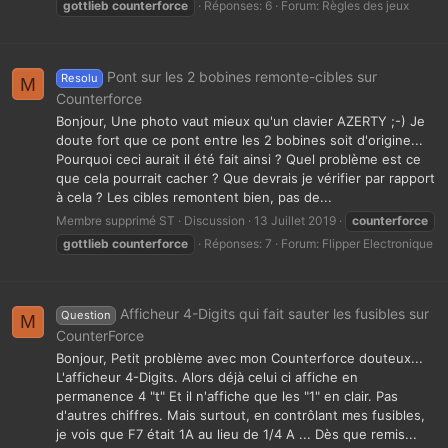
gottlieb
counterforce
Réponses: 6
Forum:
Règles des jeux
Pont sur les 2 bobines remonte-cibles sur
Resolu
M
Counterforce
Bonjour, Une photo vaut mieux qu'un clavier AZERTY ;-) Je
doute fort que ce pont entre les 2 bobines soit d'origine...
Pourquoi ceci aurait il été fait ainsi ? Quel problème est ce
que cela pourrait cacher ? Que devrais je vérifier par rapport
à cela ? Les cibles remontent bien, pas de...
Membre supprimé ST
Discussion
13 Juillet 2019
counterforce
gottlieb
counterforce
Réponses: 7
Forum:
Flipper Electronique
Afficheur 4-Digits qui fait sauter les fusibles sur
Question
M
CounterForce
Bonjour, Petit problème avec mon Counterforce douteux...
L'afficheur 4-Digits. Alors déjà celui ci affiche en
permanence 4 "t" Et il n'affiche que les "1" en clair. Pas
d'autres chiffres. Mais surtout, en contrôlant mes fusibles,
je vois que F7 était 1A au lieu de 1/4 A ... Dès que remis...