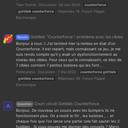
Teax Toorisk
Discussion
28 Juin 2024
counterforce
gottlieb
counterforce
Réponses: 18
Forum:
Flipper
Electronique
Gottlieb "Counterforce": problème avec les cibles
Resolu
Bonjour à tous :) J'ai terminé hier la remise en état d'un
Counterforce. Il est reparti, mais connaissant ce jeu, je me
suis rendu compte qu'il y avait un dysfonctionnement au
niveau des cibles. Pour ceux qui le connaissent, ce bloc de
7 cibles contient 7 petites bobines qui les font...
Petitcurieux
Discussion
7 Mai 2022
counterforce
gottlieb
gottlieb
counterforce
Réponses: 38
Forum:
Flipper
Electronique
Court circuit Gottlieb CounterForce
Question
A
Bonjour, De nouveau un soucis avec les bumpers ils ne
fonctionnent plus. On a testé le 5V , les bobines , .. et
chaque fois que l'on lance une partie cela fait sauter les 2
fusibles . Si vous pouvez me donner des conseils ? Merci.