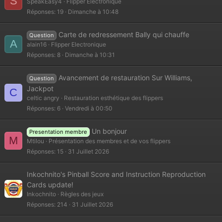
S
SpeakEasy4
Flipper Electronique
Réponses
19
Dimanche à 10:48
Carte de redressement Bally qui chauffe
Question
A
alain16
Flipper Electronique
Réponses
8
Dimanche à 10:31
Avancement de restauration Sur Williams,
Question
Jackpot
C
celtic angry
Restauration esthétique des flippers
Réponses
6
Vendredi à 00:50
Un bonjour
Presentation membre
M
Mtilou
Présentation des membres et de vos flippers
Réponses
15
31 Juillet 2026
Inkochnito's Pinball Score and Instruction Reproduction
Cards update!
Inkochnito
Règles des jeux
Réponses
214
31 Juillet 2026