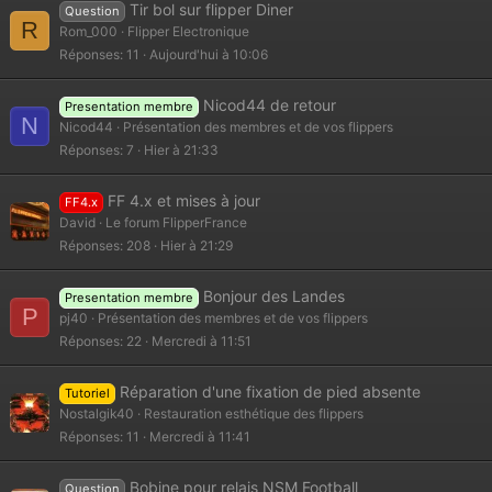
Tir bol sur flipper Diner
Question
R
Rom_000
Flipper Electronique
Réponses
11
Aujourd'hui à 10:06
Nicod44 de retour
Presentation membre
N
Nicod44
Présentation des membres et de vos flippers
Réponses
7
Hier à 21:33
FF 4.x et mises à jour
FF4.x
David
Le forum FlipperFrance
Réponses
208
Hier à 21:29
Bonjour des Landes
Presentation membre
P
pj40
Présentation des membres et de vos flippers
Réponses
22
Mercredi à 11:51
Réparation d'une fixation de pied absente
Tutoriel
Nostalgik40
Restauration esthétique des flippers
Réponses
11
Mercredi à 11:41
Bobine pour relais NSM Football
Question