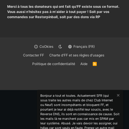
Merci à tous les donateurs qui ont fait qu'FF existe sous ce format.
Vous aussi n'hésitez pas à m'aider à tout payer ! Soit par vos
commandes sur Restorpinball, soit par des dons via RP
CoOkies
Français (FR)
Contacter FF
Charte d'FF et ses règles d'usages
Politique de confidentialité
Aide
R
S
S
Bonjour a tout et toutes. Actuelement SFR (qui
sous traite les autres mails de chez Club Internet
ou Neuf) sont incompétants et bloquent FF, et
pourtant je leur ai déjà notifié leur soucis, avec le
Reverse DNS, ils sont en connaissance de cause. Soit
les mails là ne marchent pas car mis en SPAM par
leur système. Abusé. Je vais devoir les assigner, oui
hélas car sont seuls en faute. Prenez un autre mail