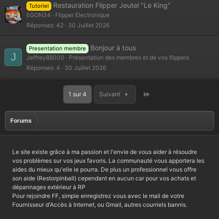
Restauration Flipper Jeutel "Le King"
Tutoriel
EGON34
Flipper Electronique
Réponses
42
30 Juillet 2026
Bonjour à tous
Presentation membre
J
Jeffrey88000
Présentation des membres et de vos flippers
Réponses
4
30 Juillet 2026
Dernier
1 sur 4
Suivant
Forums
Le site existe grâce à ma passion et l'envie de vous aider à résoudre
vos problèmes sur vos jeux favoris. La communauté vous apportera les
aides du mieux qu'elle le pourra. De plus un professionnel vous offre
son aide (Restorpinball) cependant en aucun car pour vos achats et
dépannages extérieur à RP
Pour rejoindre FF, simple enregistrez vous avec le mail de votre
Fournisseur d'Accès à Internet, ou Gmail, autres courriels bannis.