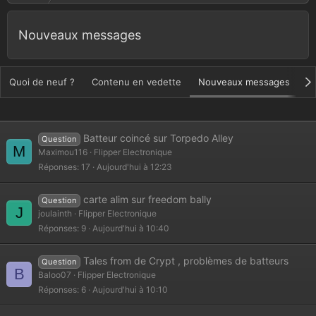
Nouveaux messages
Quoi de neuf ?
Contenu en vedette
Nouveaux messages
N
Batteur coincé sur Torpedo Alley
Question
M
Maximou116
Flipper Electronique
Réponses
17
Aujourd'hui à 12:23
carte alim sur freedom bally
Question
J
joulainth
Flipper Electronique
Réponses
9
Aujourd'hui à 10:40
Tales from de Crypt , problèmes de batteurs
Question
B
Baloo07
Flipper Electronique
Réponses
6
Aujourd'hui à 10:10