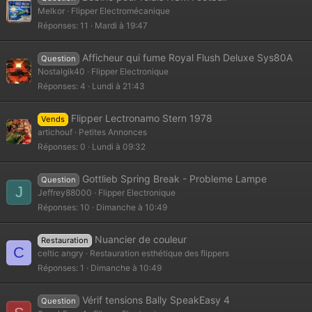
Melkor
Flipper Electromécanique
Réponses
11
Mardi à 19:47
Afficheur qui fume Royal Flush Deluxe Sys80A
Question
Nostalgik40
Flipper Electronique
Réponses
4
Lundi à 21:43
Flipper Lectronamo Stern 1978
Vends
artichouf
Petites Annonces
Réponses
0
Lundi à 09:32
Gottlieb Spring Break - Probleme Lampe
Question
J
Jeffrey88000
Flipper Electronique
Réponses
10
Dimanche à 10:49
Nuancier de couleur
Restauration
C
celtic angry
Restauration esthétique des flippers
Réponses
1
Dimanche à 10:49
Vérif tensions Bally SpeakEasy 4
Question