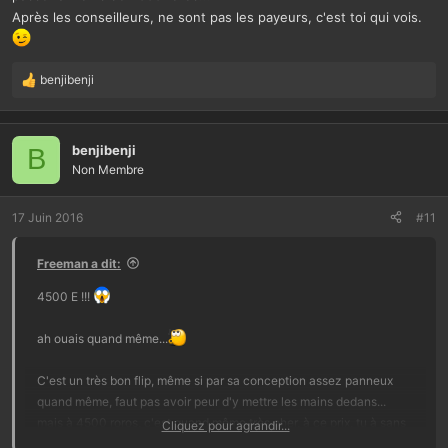
Après les conseilleurs, ne sont pas les payeurs, c'est toi qui vois.
benjibenji
L
e
s
r
benjibenji
B
é
Non Membre
a
c
t
17 Juin 2016
#11
i
o
Freeman a dit:
n
s
4500 E !!!
:
ah ouais quand même...
C'est un très bon flip, même si par sa conception assez panneux
quand même, faut pas avoir peur d'y mettre les mains dedans...
mais à 4500 roros, c'est quand même très cher, à ce prix, tu à sans
Cliquez pour agrandir...
problème le modèle de Stern qui est de 2013 et s'avère être un très