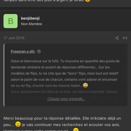
benjibenji
B
Non Membre
17 Juin 2016
#4
Freeman a dit:
Salut et bienvenue sur le fofo. Tu trouvera en quantité des posts de
demande similaire et autant de réponses différentes... Sur les
modèles de flips, tu ne cite que de "bons" flips, mais tout est relatif
selon le point de vue de chacun, certains vont adorer et encenser
tel ou tel flip, d'autre vont les trouver bidon...
Donc globalement les flips de ta liste, ont dans l'ensemble "bonne
presse", et sont plutôt apprécié dans la communauté, d'ou leur prix
Cliquez pour agrandir...
du coups.
Les prix de vente sont généralement lié à la qualité du flip aussi
bien son gameplay que son esthétique. Il y a la rareté (faible
Merci beaucoup pour ta réponse détaillée. Elle m'éclaire déjà un
production) qui peut également influer sur le prix. Question prix,
peu...
je vais continuer mes recherches et ecouter vos avis.
chacun aura son point de vue, il y aura toujours quelqu'un pour dire