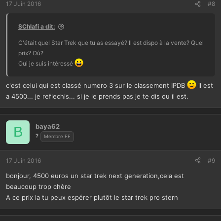
t
17 Juin 2016
#8
gouts, il suffit d'être patient et de foncer dès qu'une opportunité se
i
o
présente. Prends évidemment un flip 100% fonctionnel, parce que
SChlafi a dit:
n
des fois, même une petite panne soi disante mineure et ne gênant
s
pas le jeu, peut s'avérer bien chiante et délicate à réparer. Après il y
C'était quel Star Trek que tu as essayé? Il est dispo à la vente? Quel
:
a une multitude de précautions à prendre pour checker un flip, mais
prix? Où?
en cherchant un peu sur les fofos, tu trouveras vite la liste de ces
Oui je suis intéressé
dernières.
Parfois avec un budget de 1000 E on peut déjà se faire plaisir avec
c'est celui qui est classé numero 3 sur le classement IPDB
il est
de bons ptis flips, boudé par la communauté, souvent basé sur des
a 4500... je reflechis... si je le prends pas je te dis ou il est.
réputations ou avis infondés.
Bonnes recherches.
baya62
B
?
Membre FF
17 Juin 2016
#9
bonjour, 4500 euros un star trek next generation,cela est
beaucoup trop chère
A ce prix la tu peux espérer plutôt le star trek pro stern