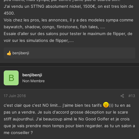
J'ai vendu un STTNG absolument nickel, 1500€, on est tres loin de
4500.
Vois chez les pros, les annonces, il y a des modeles sympa comme
baywatch, shadow, congo, flintstones, fish tales, ....
Essaie d'aller sur des salons pour tester le maximum de flipper, de
voir sur les simulations de flipper,....
benjibenji
L
e
s
r
benjibenji
B
é
Non Membre
a
c
t
17 Juin 2016
#13
i
c'est clair que c'est NO limit... j'aime bien tes tarifs
))) tu en as
o
n
pas un a vendre. Je suis d'accord grosse déception sur le scare
s
stiff aujourdhui. J'ai beaucoup aimé le No Good Golfer et je crois
:
que je vais prendre mon temps pour bien regarder. as tu un salon a
me conseiller ?