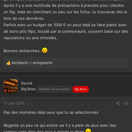
Après il y a une multitude de précautions à prendre pour checker
un flip, mais en cherchant un peu sur les fofos, tu trouveras vite la
liste de ces dernières.
Parfois avec un budget de 1000 E on peut déjà se faire plaisir avec
de bons ptis flips, boudé par la communauté, souvent basé sur des
réputations ou avis infondés.
Bonnes recherches.
benjibenji
et
arnographie
L
e
s
r
David
é
Big Boos
Membre du personnel
Big Boos
a
c
t
17 Juin 2016
#3
i
Pas des moindres déjà ceux que tu as sélectionnés
o
n
s
Regarde un peu ce qui existe car il y a plein de jeux avec des
:
rampes sans être des jeux à argent je dirais