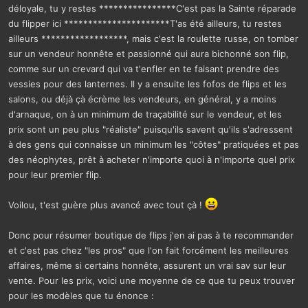
déloyale, tu y restes ****************C'est pas la Sainte réparade
du flipper ici **********************T'as été ailleurs, tu restes
ailleurs ******************, mais c'est la roulette russe, on tomber
sur un vendeur honnête et passionné qui aura bichonné son flip,
comme sur un crevard qui va t'enfler en te faisant prendre des
vessies pour des lanternes. Il y a ensuite les fofos de flips et les
salons, ou déjà çà écrème les vendeurs, en général, y a moins
d'arnaque, on à un minimum de traçabilité sur le vendeur, et les
prix sont un peu plus "réaliste" puisqu'ils savent qu'ils s'adressent
à des gens qui connaisse un minimum les "côtes" pratiquées et pas
des néophytes, prêt à acheter n'importe quoi à n'importe quel prix
pour leur premier flip.
Voilou, t'est guère plus avancé avec tout çà !
Donc pour résumer boutique de flips j'en ai pas à te recommander
et c'est pas chez "les pros" que l'on fait forcément les meilleures
affaires, même si certains honnête, assurent un vrai sav sur leur
vente. Pour les prix, voici une moyenne de ce que tu peux trouver
pour les modèles que tu énonce :