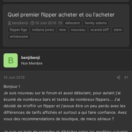
Quel premier flipper acheter et ou l'acheter
A
D
T
benjibenji
16 Juin 2016
débutant
family adams
u
a
a
flipper fige
indiana jones
new
nouveau
scared stiff
stern
t
t
g
whitewater
e
e
s
u
d
r
e
d
d
benjibenji
B
e
é
Non Membre
l
b
a
u
d
t
16 Juin 2016
#1
i
s
Bonjour !
c
Je suis nouveau sur le forum et aussi débutant, pour autant j'ai
u
écumé de nombreux bars et testés de nombreux flippers... J'ai
s
décidé de m'offrir un flipper et j'avoue être un peu perdu avec les
s
différences de tarifs affichés et surtout a qui faire confiance. Avez
i
o
vous des recommendations de boutique, de mecs sérieux ?
n
Je suis en train de regarder et d'hésiter entre les modèles suivants