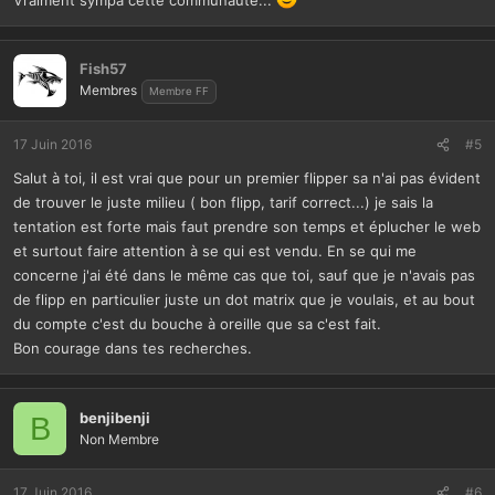
Vraiment sympa cette communauté...
que tel flip vaut tel prix ou tel prix... il n'y a pas d'argus et aucune
cote officielle, seulement des cotations de particuliers qu'il ne faut
pas prendre au pied de la lettre, mais avec une masse de ces
Fish57
cotations, on peut commencer à avoir une idée du prix.
Membres
Membre FF
Evidemment, le plus grand nombre de transactions de flips, se fait
sur ************ T'as vu jouer cela OU, tu vas à la concurrence
17 Juin 2016
#5
déloyale, tu y restes ****************C'est pas la Sainte réparade
du flipper ici **********************T'as été ailleurs, tu restes
Salut à toi, il est vrai que pour un premier flipper sa n'ai pas évident
ailleurs ******************, mais c'est la roulette russe, on tomber
de trouver le juste milieu ( bon flipp, tarif correct...) je sais la
sur un vendeur honnête et passionné qui aura bichonné son flip,
tentation est forte mais faut prendre son temps et éplucher le web
comme sur un crevard qui va t'enfler en te faisant prendre des
et surtout faire attention à se qui est vendu. En se qui me
vessies pour des lanternes. Il y a ensuite les fofos de flips et les
concerne j'ai été dans le même cas que toi, sauf que je n'avais pas
salons, ou déjà çà écrème les vendeurs, en général, y a moins
de flipp en particulier juste un dot matrix que je voulais, et au bout
d'arnaque, on à un minimum de traçabilité sur le vendeur, et les prix
du compte c'est du bouche à oreille que sa c'est fait.
sont un peu plus "réaliste" puisqu'ils savent qu'ils s'adressent à des
Bon courage dans tes recherches.
gens qui connaisse un minimum les "côtes" pratiquées et pas des
néophytes, prêt à acheter n'importe quoi à n'importe quel prix pour
leur premier flip.
benjibenji
B
Non Membre
Voilou, t'est guère plus avancé avec tout çà !
17 Juin 2016
#6