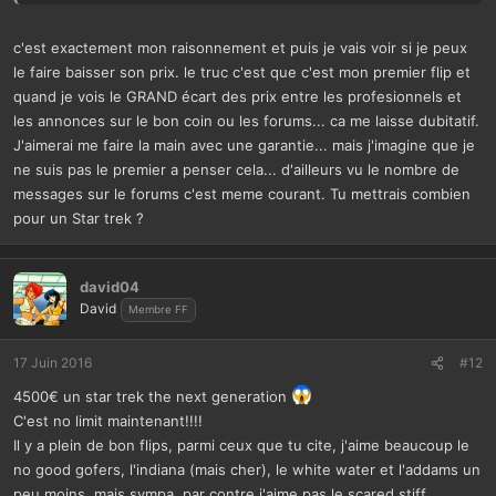
bon flip également.
j'ai un collègue dans le 06, qui à acheté son STTNG au mois de
c'est exactement mon raisonnement et puis je vais voir si je peux
janvier à 2500 E, en excellent état, full led, élastiques, billes, vitre
le faire baisser son prix. le truc c'est que c'est mon premier flip et
neufs, juste quelques accros sur la caisse. Donc un STTNG
quand je vois le GRAND écart des prix entre les profesionnels et
collector refait complet à 3000 E a voir, mais à 4500 E, je préfère le
les annonces sur le bon coin ou les forums... ca me laisse dubitatif.
stern qui sera vraiment HUO (comprendre comme neuf), très
J'aimerai me faire la main avec une garantie... mais j'imagine que je
plaisant à jouer et plus fiable... En patientant, tu verra des stern
ne suis pas le premier a penser cela... d'ailleurs vu le nombre de
passer à moins de 4000 roros...
messages sur le forums c'est meme courant. Tu mettrais combien
Après les conseilleurs, ne sont pas les payeurs, c'est toi qui vois.
pour un Star trek ?
david04
David
Membre FF
17 Juin 2016
#12
4500€ un star trek the next generation
C'est no limit maintenant!!!!
Il y a plein de bon flips, parmi ceux que tu cite, j'aime beaucoup le
no good gofers, l'indiana (mais cher), le white water et l'addams un
peu moins, mais sympa, par contre j'aime pas le scared stiff.