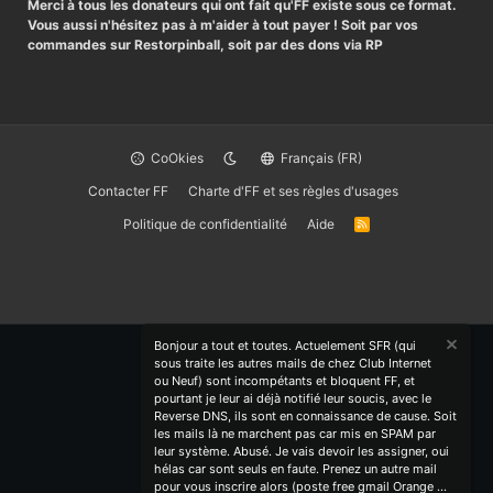
Merci à tous les donateurs qui ont fait qu'FF existe sous ce format.
Vous aussi n'hésitez pas à m'aider à tout payer ! Soit par vos
commandes sur Restorpinball, soit par des dons via RP
CoOkies
Français (FR)
Contacter FF
Charte d'FF et ses règles d'usages
Politique de confidentialité
Aide
R
S
S
Bonjour a tout et toutes. Actuelement SFR (qui
sous traite les autres mails de chez Club Internet
ou Neuf) sont incompétants et bloquent FF, et
pourtant je leur ai déjà notifié leur soucis, avec le
Reverse DNS, ils sont en connaissance de cause. Soit
les mails là ne marchent pas car mis en SPAM par
leur système. Abusé. Je vais devoir les assigner, oui
hélas car sont seuls en faute. Prenez un autre mail
pour vous inscrire alors (poste free gmail Orange ...