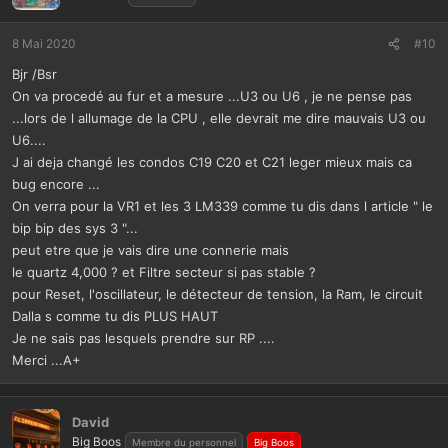
a
c
t
8 Mai 2020
#10
i
Bjr /Bsr
o
n
On va procedé au fur et a mesure ...U3 ou U6 , je ne pense pas
s
...lors de l allumage de la CPU , elle devrait me dire mauvais U3 ou
:
U6....
J ai deja changé les condos C19 C20 et C21 leger mieux mais ca
bug encore ...
On verra pour la VR1 et les 3 LM339 comme tu dis dans l article " le
bip bip des sys 3 "...
peut etre que je vais dire une connerie mais
le quartz 4,000 ? et Filtre secteur si pas stable ?
pour Reset, l'oscillateur, le détecteur de tension, la Ram, le circuit
Dalla s comme tu dis PLUS HAUT
Je ne sais pas lesquels prendre sur RP ....
Merci ...A+
David
Big Boos
Membre du personnel
Big Boos