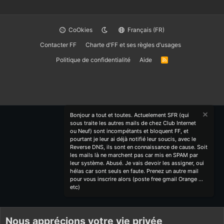
CoOkies
Français (FR)
Contacter FF
Charte d'FF et ses règles d'usages
Politique de confidentialité
Aide
R
S
S
Bonjour a tout et toutes. Actuelement SFR (qui
sous traite les autres mails de chez Club Internet
ou Neuf) sont incompétants et bloquent FF, et
pourtant je leur ai déjà notifié leur soucis, avec le
Reverse DNS, ils sont en connaissance de cause. Soit
les mails là ne marchent pas car mis en SPAM par
leur système. Abusé. Je vais devoir les assigner, oui
hélas car sont seuls en faute. Prenez un autre mail
pour vous inscrire alors (poste free gmail Orange ...
etc)
Nous apprécions votre vie privée