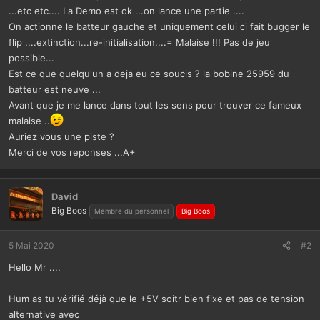
...etc etc.... La Demo est ok ...on lance une partie ....
On actionne le batteur gauche et uniquement celui ci fait bugger le
flip ....extinction...re-initialisation....= Malaise !!! Pas de jeu
possible...
Est ce que quelqu'un a deja eu ce soucis ? la bobine 25959 du
batteur est neuve ...
Avant que je me lance dans tout les sens pour trouver ce fameux
malaise ..
Auriez vous une piste ?
Merci de vos reponses ...A+
David
Big Boos
Membre du personnel
Big Boos
5 Mai 2020
#2
Hello Mr ....
Hum as tu vérifié déjà que le +5V soitr bien fixe et pas de tension
alternative avec