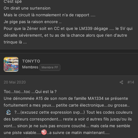
C'est spé
On dirait une surtension
Mais le circuit là normalement n'a de rapport ....
Je pige pas la raison encore ..
Pour que la Zéner soit en CC et que le LM339 dégage .... le 5V qui
déraille sévèrement, et tu as de la chance alors que rien d'autre
trinque là ...
TONYTO
Membres
Membre FF
20 Mai 2020
#14
Toc...toc...toc ...Qui est la ?
Une dénommée A15 de son nom de famille MA1334 se présente
fortuitement a mes yeux... petite carte électronique...ou grosse..
?...(excusez cette expression svp...) Tout les codes couleurs
des batteurs correspondent... reste a voir d autres fils jusqu'ou ils
vont... sinon je ne suis pas encore couché... mais cela me semble
une piste valable....
..a suivre ce matin maintenant....