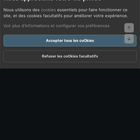
Nous utilisons des
cookies
essentiels pour faire fonctionner ce
site, et des cookies facultatifs pour améliorer votre expérience.
Voir plus d'informations et configurer vos préférences
Haut
Bas
Accepter tous les coOkies
Refuser les coOkies facultatifs
Forums
Quoi De Neuf ?
Connexion
S'inscrire
Rechercher