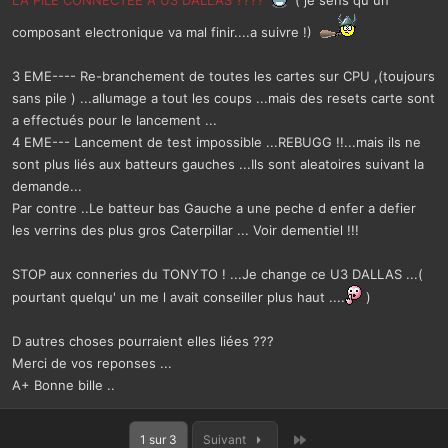
LA PILE CONNECTÉE A U3 DALLAS ????
( je sens qu un
composant electronique va mal finir....a suivre !)
3 EME---- Re-branchement de toutes les cartes sur CPU ,(toujours
sans pile ) ...allumage a tout les coups ...mais des resets carte sont
a effectués pour le lancement ...
4 EME--- Lancement de test impossible ...REBUGG !!...mais ils ne
sont plus liés aux batteurs gauches ...Ils sont aleatoires suivant la
demande...
Par contre ..Le batteur bas Gauche a une peche d enfer a defier
les verrins des plus gros Caterpillar ... Voir dementiel !!!
STOP aux conneries du TONYTO ! ...Je change ce U3 DALLAS ...(
pourtant quelqu' un me l avait conseiller plus haut ....
)
D autres choses pourraient elles liées ???
Merci de vos reponses ...
A+ Bonne bille ..
Dernier
1 sur 3
Suivant