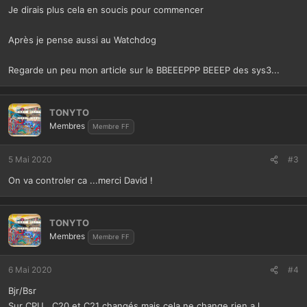
Je dirais plus cela en soucis pour commencer
Après je pense aussi au Watchdog
Regarde un peu mon article sur le BBEEEPPP BEEEP des sys3...
TONYTO
Membres
Membre FF
5 Mai 2020
#3
On va controler ca ...merci David !
TONYTO
Membres
Membre FF
6 Mai 2020
#4
Bjr/Bsr
Sur CPU , C20 et C21 changés mais cela ne change rien a l