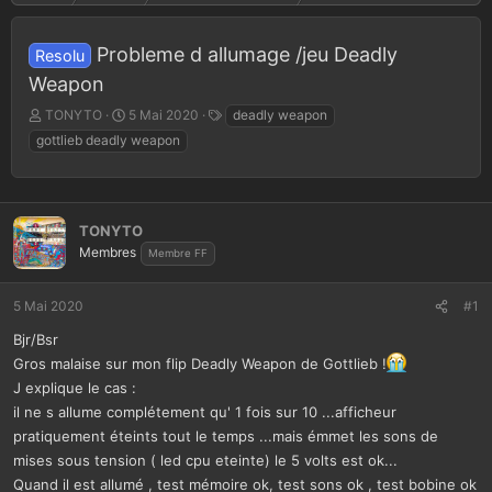
Probleme d allumage /jeu Deadly
Resolu
Weapon
A
D
T
TONYTO
5 Mai 2020
deadly weapon
u
a
a
gottlieb deadly weapon
t
t
g
e
e
s
u
d
r
e
TONYTO
d
d
e
é
Membres
Membre FF
l
b
a
u
5 Mai 2020
#1
d
t
i
Bjr/Bsr
s
Gros malaise sur mon flip Deadly Weapon de Gottlieb !
c
J explique le cas :
u
s
il ne s allume complétement qu' 1 fois sur 10 ...afficheur
s
pratiquement éteints tout le temps ...mais émmet les sons de
i
mises sous tension ( led cpu eteinte) le 5 volts est ok...
o
Quand il est allumé , test mémoire ok, test sons ok , test bobine ok
n