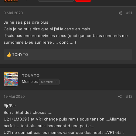
9 Mai 2020
#11
Je ne sais pas dire plus
Cela je ne puis dire que si j'ai la carte en main
J'suis pas encore devin les mecs (quoi que certains connards me
surnomme Dieu sur Terre .... donc ... )
TONYTO
L
e
s
r
TONYTO
é
Membres
Membre FF
a
c
t
19 Mai 2020
#12
i
Bjr/Bsr
o
n
Bon ...Etat des choses ....
s
U21 (LM339 ) et VR1 changé puis remis sous tension ...Allumage
:
parfait ...test ok...puis lancement d une partie....
U21 ne donnait pas les memes valeur que des neufs...VR1 etait