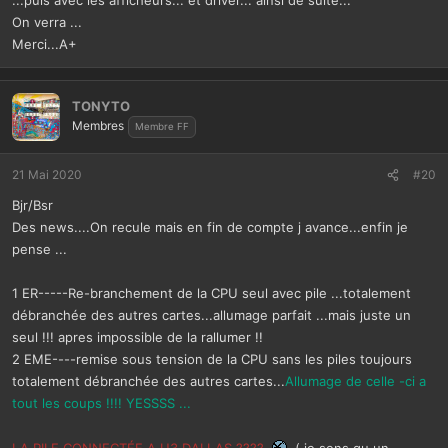
...puis avec les afficheurs... et driver... ainsi de suite...
On verra ...
Merci...A+
TONYTO
Membres
Membre FF
21 Mai 2020
#20
Bjr/Bsr
Des news....On recule mais en fin de compte j avance...enfin je
pense ...
1 ER-----Re-branchement de la CPU seul avec pile ...totalement
débranchée des autres cartes...allumage parfait ...mais juste un
seul !!! apres impossible de la rallumer !!
2 EME----remise sous tension de la CPU sans les piles toujours
totalement débranchée des autres cartes...
Allumage de celle -ci a
tout les coups !!!! YESSSS ...