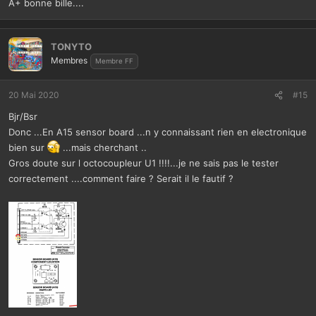
A+ bonne bille....
TONYTO
Membres
Membre FF
20 Mai 2020
#15
Bjr/Bsr
Donc ...En A15 sensor board ...n y connaissant rien en electronique
bien sur
...mais cherchant ..
Gros doute sur l octocoupleur U1 !!!!...je ne sais pas le tester
correctement ....comment faire ? Serait il le fautif ?