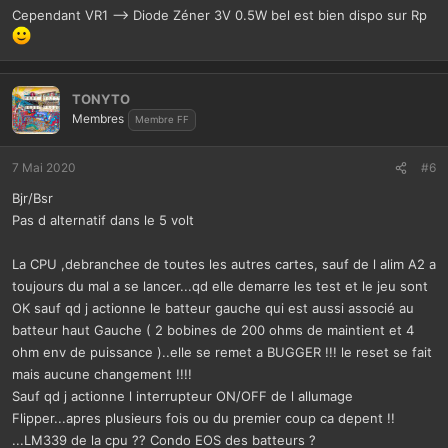
Cependant VR1 --> Diode Zéner 3V 0.5W bel est bien dispo sur Rp
TONYTO
Membres
Membre FF
7 Mai 2020
#6
Bjr/Bsr
Pas d alternatif dans le 5 volt
La CPU ,debranchee de toutes les autres cartes, sauf de l alim A2 a
toujours du mal a se lancer...qd elle demarre les test et le jeu sont
OK sauf qd j actionne le batteur gauche qui est aussi associé au
batteur haut Gauche ( 2 bobines de 200 ohms de maintient et 4
ohm env de puissance )..elle se remet a BUGGER !!! le reset se fait
mais aucune changement !!!!
Sauf qd j actionne l interrupteur ON/OFF de l allumage
Flipper...apres plusieurs fois ou du premier coup ca depent !!
...LM339 de la cpu ?? Condo EOS des batteurs ?