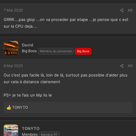
7 Mai 2020
#8
GRRR....pas glop ...on va proceder par etape ...je pense que c est
sur la CPU deja....
David
Big Boos
Membre du personnel
Big Boos
8 Mai 2020
#9
Oui c'est pas facile là, loin de là, surtout pas possible d'aider plus
sur cela à distance clairement
PS> je te fais un Mp lis le
TONYTO
L
e
s
r
TONYTO
é
Membres
Membre FF