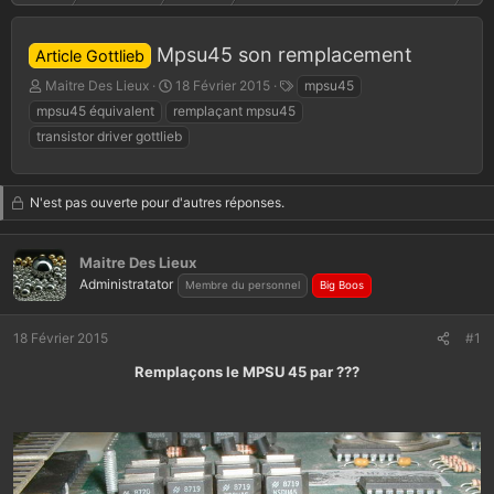
Mpsu45 son remplacement
Article Gottlieb
A
D
T
Maitre Des Lieux
18 Février 2015
mpsu45
u
a
a
mpsu45 équivalent
remplaçant mpsu45
t
t
g
transistor driver gottlieb
e
e
s
u
d
r
e
N'est pas ouverte pour d'autres réponses.
d
d
e
é
l
b
Maitre Des Lieux
a
u
d
t
Administratator
Membre du personnel
Big Boos
i
s
18 Février 2015
#1
c
u
Remplaçons le MPSU 45 par ???
s
s
i
o
n