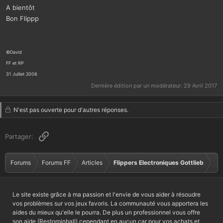
A bientôt
Bon Flippp
©David
FF et RP
31 Juillet 2008
Dernière édition par un modérateur:
29 Avril 2017
N'est pas ouverte pour d'autres réponses.
Lien
Partager:
Forums
Forums FF
Articles
Flippers Electroniques Gottlieb
Le site existe grâce à ma passion et l'envie de vous aider à résoudre
vos problèmes sur vos jeux favoris. La communauté vous apportera les
aides du mieux qu'elle le pourra. De plus un professionnel vous offre
son aide (Restorpinball) cependant en aucun car pour vos achats et