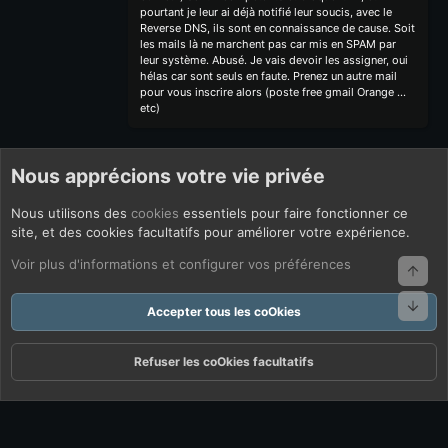
pourtant je leur ai déjà notifié leur soucis, avec le
Reverse DNS, ils sont en connaissance de cause. Soit
les mails là ne marchent pas car mis en SPAM par
leur système. Abusé. Je vais devoir les assigner, oui
hélas car sont seuls en faute. Prenez un autre mail
pour vous inscrire alors (poste free gmail Orange ...
etc)
Nous apprécions votre vie privée
Nous utilisons des
cookies
essentiels pour faire fonctionner ce
site, et des cookies facultatifs pour améliorer votre expérience.
Voir plus d'informations et configurer vos préférences
Haut
Bas
Accepter tous les coOkies
Refuser les coOkies facultatifs
Forums
Quoi De Neuf ?
Connexion
S'inscrire
Rechercher