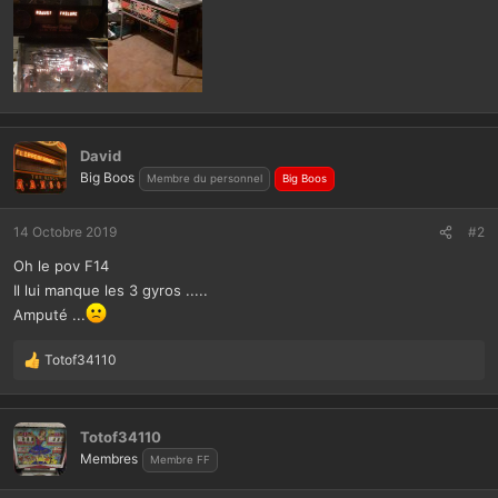
David
Big Boos
Membre du personnel
Big Boos
14 Octobre 2019
#2
Oh le pov F14
Il lui manque les 3 gyros .....
Amputé ...
Totof34110
L
e
s
r
Totof34110
é
Membres
Membre FF
a
c