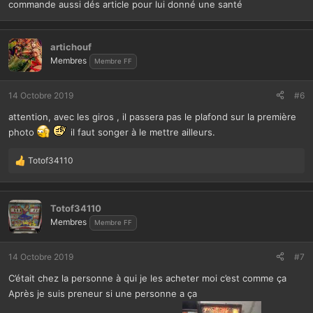
commande aussi dés article pour lui donné une santé
artichouf
Membres
Membre FF
14 Octobre 2019
#6
attention, avec les giros , il passera pas le plafond sur la première
photo
il faut songer à le mettre ailleurs.
Totof34110
L
e
s
r
Totof34110
é
Membres
Membre FF
a
c
t
14 Octobre 2019
#7
i
C’était chez la personne à qui je les acheter moi c’est comme ça
o
n
Après je suis preneur si une personne a ça
s