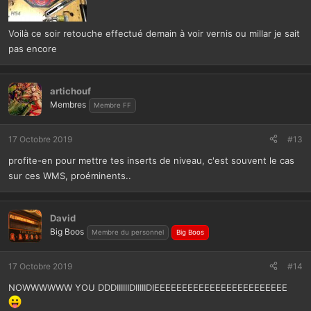
Voilà ce soir retouche effectué demain à voir vernis ou millar je sait
pas encore
artichouf
Membres
Membre FF
17 Octobre 2019
#13
profite-en pour mettre tes inserts de niveau, c'est souvent le cas
sur ces WMS, proéminents..
David
Big Boos
Membre du personnel
Big Boos
17 Octobre 2019
#14
NOWWWWWW YOU DDDIIIIIIDIIIIIDIEEEEEEEEEEEEEEEEEEEEEEEE