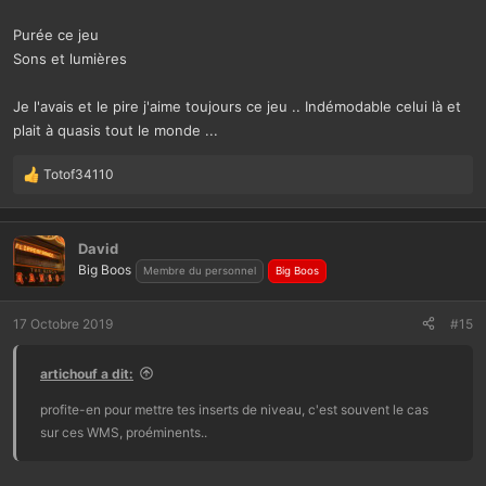
Purée ce jeu
Sons et lumières
Je l'avais et le pire j'aime toujours ce jeu .. Indémodable celui là et
plait à quasis tout le monde ...
Totof34110
L
e
s
r
David
é
Big Boos
Membre du personnel
Big Boos
a
c
t
17 Octobre 2019
#15
i
o
artichouf a dit:
n
s
profite-en pour mettre tes inserts de niveau, c'est souvent le cas
:
sur ces WMS, proéminents..