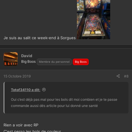
:
Je suis au salit ce week-end à Sorgues
David
Big Boos
Membre du personnel
Big Boos
15 Octobre 2019
#8
Totof34110 a dit:
Oui c’est déjà pas mal pour les bols dit moi combien et je te passe
commande aussi dés article pour lui donné une santé
Rien a voir avec RP
C'est perso les bols de couleur ......