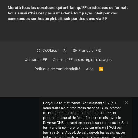
Merci à tous les donateurs qui ont fait qu'FF existe sous ce format.
Vous aussi n'hésitez pas à m'aider à tout payer ! Soit par vos
commandes sur Restorpinball, soit par des dons via RP
CoOkies
Français (FR)
Contacter FF
Charte d'FF et ses règles d'usages
Politique de confidentialité
Aide
R
S
S
Bonjour a tout et toutes. Actuelement SFR (qui
sous traite les autres mails de chez Club Internet
ou Neuf) sont incompétants et bloquent FF, et
pourtant je leur ai déjà notifié leur soucis, avec le
Reverse DNS, ils sont en connaissance de cause. Soit
les mails là ne marchent pas car mis en SPAM par
leur système. Abusé. Je vais devoir les assigner, oui
hélas car sont seuls en faute. Prenez un autre mail