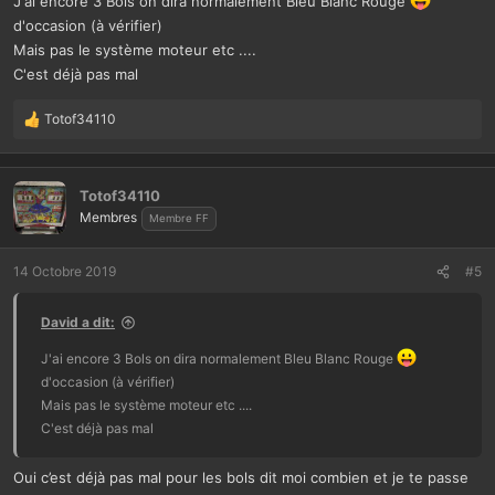
J'ai encore 3 Bols on dira normalement Bleu Blanc Rouge
d'occasion (à vérifier)
Mais pas le système moteur etc ....
C'est déjà pas mal
Totof34110
L
e
s
r
Totof34110
é
Membres
Membre FF
a
c
t
14 Octobre 2019
#5
i
o
David a dit:
n
s
J'ai encore 3 Bols on dira normalement Bleu Blanc Rouge
:
d'occasion (à vérifier)
Mais pas le système moteur etc ....
C'est déjà pas mal
Oui c’est déjà pas mal pour les bols dit moi combien et je te passe