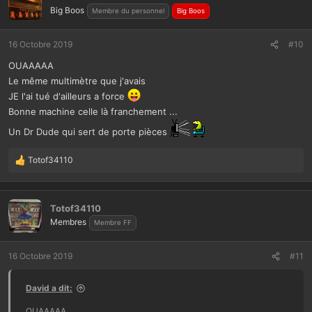
Big Boos
Membre du personnel
Big Boos
16 Octobre 2019
#10
OUAAAAA
Le même multimètre que j'avais
JE l'ai tué d'ailleurs a force
Bonne machine celle là franchement ...
Un Dr Dude qui sert de porte pièces
Totof34110
L
e
s
r
Totof34110
é
Membres
Membre FF
a
c
t
16 Octobre 2019
#11
i
o
David a dit:
n
s
OUAAAAA