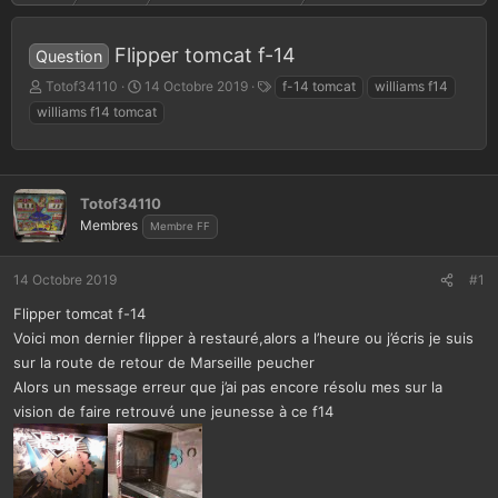
Flipper tomcat f-14
Question
A
D
T
Totof34110
14 Octobre 2019
f-14 tomcat
williams f14
u
a
a
williams f14 tomcat
t
t
g
e
e
s
u
d
r
e
Totof34110
d
d
e
é
Membres
Membre FF
l
b
a
u
14 Octobre 2019
#1
d
t
i
Flipper tomcat f-14
s
Voici mon dernier flipper à restauré,alors a l’heure ou j’écris je suis
c
sur la route de retour de Marseille peucher
u
s
Alors un message erreur que j’ai pas encore résolu mes sur la
s
vision de faire retrouvé une jeunesse à ce f14
i
o
n