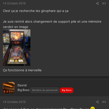
t
14 Octobre 2019
#3
i
C’est ça je recherche les girophare qui a ça
o
n
s
Je suis rentré alors changement de support pile et une mémoire
:
verdict en image
Ça fonctionne à merveille
David
Big Boos
Membre du personnel
Big Boos
14 Octobre 2019
#4