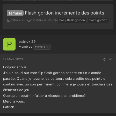
Flash gordon incrémente des points
Terminé
A
D
T
patrick 25
12 Mars 2023
bally flash gordon
flash gordon
u
a
a
t
t
g
e
e
s
u
d
patrick 25
P
r
e
Membres
Membre FF
d
d
e
é
l
b
12 Mars 2023
#1
a
u
d
t
Bonjour à tous,
i
J'ai un souci sur mon flip flash gordon acheté en fin d'année
s
passée. Quand je touche les batteurs cela crédite des points en
c
continu avec un son permanent, comme si je jouais et touchais des
u
s
éléments de jeu.
s
Quelqu'un peut-il m'aider à résoudre ce problème?
i
Merci à vous.
o
Patrick
n