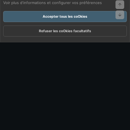
Voir plus d'informations et configurer vos préférences
Haut
Bas
Accepter tous les coOkies
Refuser les coOkies facultatifs
Forums
Quoi De Neuf ?
Connexion
S'inscrire
Rechercher