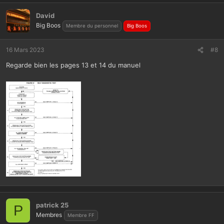
David
Big Boos
Membre du personnel
Big Boos
16 Mars 2023
#8
Regarde bien les pages 13 et 14 du manuel
patrick 25
P
Membres
Membre FF