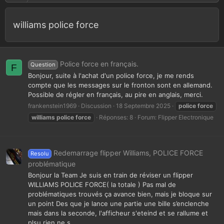
williams police force
Police force en français.
Question
F
Bonjour, suite à l'achat d'un police force, je me rends
compte que les messages sur le fronton sont en allemand.
Possible de régler en français, au pire en anglais, merci.
frankenstein1969
Discussion
18 Septembre 2025
police
force
williams
police
force
Réponses: 8
Forum:
Flipper Electronique
Redemarrage flipper Williams, POLICE FORCE
Resolu
problématique
Bonjour la Team Je suis en train de réviser un flipper
WILLIAMS POLICE FORCE( la totale ) Pas mal de
problématiques trouvés ça avance bien, mais je bloque sur
un point Des que je lance une partie une bille s’enclenche
mais dans la seconde, l'afficheur s'eteind et se rallume et
plsu rien ne s...