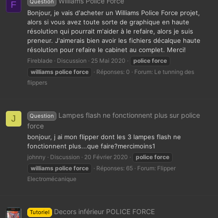
Williams Police Force
Question
F
Bonjour, je vais d'acheter un Williams Police Force projet,
alors si vous avez toute sorte de graphique en haute
résolution qui pourrait m'aider à le refaire, alors je suis
preneur. J'aimerais bien avoir les fichiers décalque haute
résolution pour refaire le cabinet au complet. Merci!
Fireblade
Discussion
25 Mai 2020
police
force
williams
police
force
Réponses: 0
Forum:
Le tunning des
flippers
Lampes flash ne fonctionnent plus sur police
Question
J
force
bonjour, j ai mon flipper dont les 3 lampes flash ne
fonctionnent plus...que faire?mercimoins1
johnny
Discussion
20 Février 2020
police
force
williams
police
force
Réponses: 65
Forum:
Flipper
Electromécanique
Decors inférieur POLICE FORCE
Tutoriel