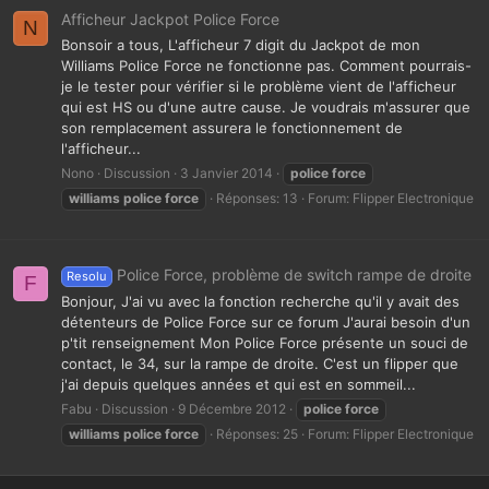
Afficheur Jackpot Police Force
N
Bonsoir a tous, L'afficheur 7 digit du Jackpot de mon
Williams Police Force ne fonctionne pas. Comment pourrais-
je le tester pour vérifier si le problème vient de l'afficheur
qui est HS ou d'une autre cause. Je voudrais m'assurer que
son remplacement assurera le fonctionnement de
l'afficheur...
Nono
Discussion
3 Janvier 2014
police
force
williams
police
force
Réponses: 13
Forum:
Flipper Electronique
Police Force, problème de switch rampe de droite
Resolu
F
Bonjour, J'ai vu avec la fonction recherche qu'il y avait des
détenteurs de Police Force sur ce forum J'aurai besoin d'un
p'tit renseignement Mon Police Force présente un souci de
contact, le 34, sur la rampe de droite. C'est un flipper que
j'ai depuis quelques années et qui est en sommeil...
Fabu
Discussion
9 Décembre 2012
police
force
williams
police
force
Réponses: 25
Forum:
Flipper Electronique