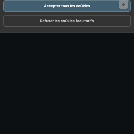
Bas
Accepter tous les coOkies
Refuser les coOkies facultatifs
Forums
Quoi De Neuf ?
Connexion
S'inscrire
Rechercher