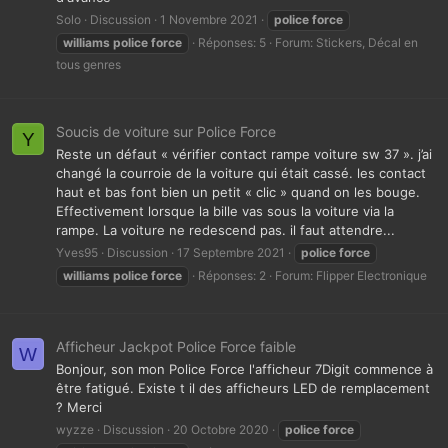
Solo
Discussion
1 Novembre 2021
police
force
williams
police
force
Réponses: 5
Forum:
Stickers, Décal en
tous genres
Soucis de voiture sur Police Force
Y
Reste un défaut « vérifier contact rampe voiture sw 37 ». j’ai
changé la courroie de la voiture qui était cassé. les contact
haut et bas font bien un petit « clic » quand on les bouge.
Effectivement lorsque la bille vas sous la voiture via la
rampe. La voiture ne redescend pas. il faut attendre...
Yves95
Discussion
17 Septembre 2021
police
force
williams
police
force
Réponses: 2
Forum:
Flipper Electronique
Afficheur Jackpot Police Force faible
W
Bonjour, son mon Police Force l'afficheur 7Digit commence à
être fatigué. Existe t il des afficheurs LED de remplacement
? Merci
wyzze
Discussion
20 Octobre 2020
police
force