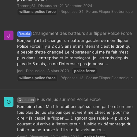
Thorong81
Discussion
21 Décembre 2024
williams
police
force
Réponses: 31
Forum:
Flipper Electronique
Changement des batteurs sur flipper Police Force
Resolu
J
Bonjour, j'ai fait changer un batteur gauche de mon flipper
Police Force il y a 2 ou 3 ans et maintenant c'est le droit qui
a besoin d'etre changeé Le réparateur qui me l'a fait n'est
plus dans l'entreprise et le remplaçant, je l'attends depuis
plus de 6 mois, ca ne l'interesse pas je pense...
joel
Discussion
8 Mars 2023
police
force
williams
police
force
Réponses: 13
Forum:
Flipper Electronique
Plus de jus sur mon Police Force
Question
G
Bonsoir à tous Ma fille était occupé sur une partie et en une
fois plus de jus Elle panique et vient me chercher pour me
dire « j’ai cassé le flipper …. Diagnostique rapide => plus de
courant qui arrive à l’interrupteur , fusible ok démontage du
boîtier où se trouve le filtre et là varistance(...
Geoff
Discussion
12 Octobre 2022
police
force