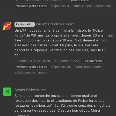
williams
police
force
Réponses: 4
Forum:
Flipper Electronique
Williams "Police Force"
Restauration
Un p'tit nouveau ramené ce midi à la maison, le "Police
Force" de WIlliams. Le propriétaire l'avait depuis 20 ans, mais
il ne fonctionnait plus depuis 10 ans. Globalement en bon
état avec des cartes nickel. En plus, la pile avait été
déportée à l'époque. Vérification des fusibles, seul le F1
de...
Petitcurieux
Discussion
19 Septembre 2022
police
force
williams
police
force
Réponses: 30
Forum:
Restauration
esthétique des flippers
Scans Police force
S
Bonjour, Je recherche les sans en bonne qualité et
résolution des inserts et plastiques de Police force pour
restaurer les miens abîmés. J'ai trouvé ceux des slingshots
dans la partie ressources. C'est un bon début. Merci
d'avance