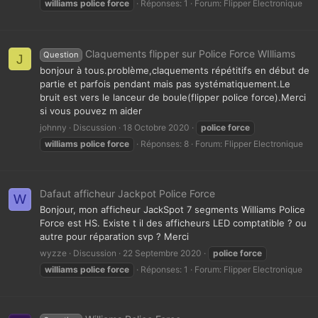
williams
police
force
Réponses: 1
Forum:
Flipper Electronique
Claquements flipper sur Police Force WIlliams
Question
J
bonjour à tous.problème,claquements répétitifs en début de
partie et parfois pendant mais pas systématiquement.Le
bruit est vers le lanceur de boule(flipper police force).Merci
si vous pouvez m aider
johnny
Discussion
18 Octobre 2020
police
force
williams
police
force
Réponses: 8
Forum:
Flipper Electronique
Dafaut afficheur Jackpot Police Force
W
Bonjour, mon afficheur JackSpot 7 segments Williams Police
Force est HS. Existe t il des afficheurs LED comptatible ? ou
autre pour réparation svp ? Merci
wyzze
Discussion
22 Septembre 2020
police
force
williams
police
force
Réponses: 1
Forum:
Flipper Electronique