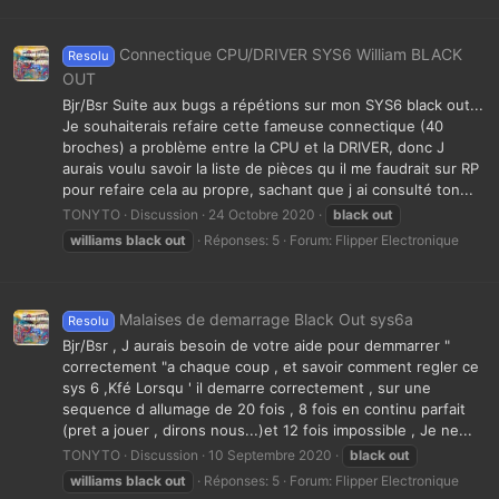
Connectique CPU/DRIVER SYS6 William BLACK
Resolu
OUT
Bjr/Bsr Suite aux bugs a répétions sur mon SYS6 black out...
Je souhaiterais refaire cette fameuse connectique (40
broches) a problème entre la CPU et la DRIVER, donc J
aurais voulu savoir la liste de pièces qu il me faudrait sur RP
pour refaire cela au propre, sachant que j ai consulté ton...
TONYTO
Discussion
24 Octobre 2020
black
out
williams
black
out
Réponses: 5
Forum:
Flipper Electronique
Malaises de demarrage Black Out sys6a
Resolu
Bjr/Bsr , J aurais besoin de votre aide pour demmarrer "
correctement "a chaque coup , et savoir comment regler ce
sys 6 ,Kfé Lorsqu ' il demarre correctement , sur une
sequence d allumage de 20 fois , 8 fois en continu parfait
(pret a jouer , dirons nous...)et 12 fois impossible , Je ne...
TONYTO
Discussion
10 Septembre 2020
black
out
williams
black
out
Réponses: 5
Forum:
Flipper Electronique