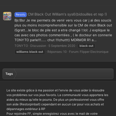
CM Black Out William's sys6(bidouilles et rep !)
Resolu
Bjr/Bsr Je me permets de venir vers vous car j ai des soucis
plus ou moins incomprehensible sur la CM de mon Black out
iSgratt...le bloc de pile est a etre changé !:lol: J explique le
cas avec ces photos commentées , ( le docteur en connerie
TONYTO parle!!!..... chut !!!chuttt) MDRMDR R1 a...
TONYTO
Discussion
5 Septembre 2020
black
out
williams
black
out
Réponses: 10
Forum:
Flipper Electronique
Tags
Le site existe grâce à ma passion et l'envie de vous aider à résoudre
vos problèmes sur vos jeux favoris. La communauté vous apportera les
aides du mieux qu'elle le pourra. De plus un professionnel vous offre
son aide (Restorpinball) cependant en aucun car pour vos achats et
dépannages extérieur à RP
Pour rejoindre FF, simple enregistrez vous avec le mail de votre