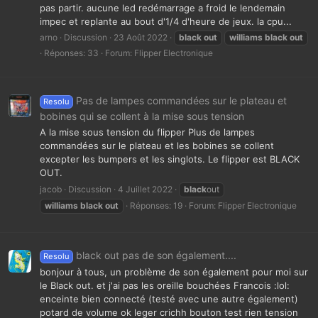
pas partir. aucune led redémarrage a froid le lendemain
impec et replante au bout d'1/4 d'heure de jeux. la cpu...
arno
Discussion
23 Août 2022
black
out
williams
black
out
Réponses: 33
Forum:
Flipper Electronique
Pas de lampes commandées sur le plateau et
Resolu
bobines qui se collent à la mise sous tension
A la mise sous tension du flipper Plus de lampes
commandées sur le plateau et les bobines se collent
excepter les bumpers et les singlots. Le flipper est BLACK
OUT.
jacob
Discussion
4 Juillet 2022
black
out
williams
black
out
Réponses: 19
Forum:
Flipper Electronique
black out pas de son également....
Resolu
bonjour à tous, un problème de son également pour moi sur
le Black out. et j'ai pas les oreille bouchées Francois :lol:
enceinte bien connecté (testé avec une autre également)
potard de volume ok leger crichh bouton test rien tension