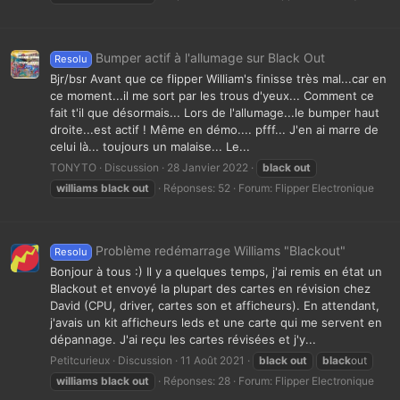
Bumper actif à l'allumage sur Black Out
Resolu
Bjr/bsr Avant que ce flipper William's finisse très mal...car en
ce moment...il me sort par les trous d'yeux... Comment ce
fait t'il que désormais... Lors de l'allumage...le bumper haut
droite...est actif ! Même en démo.... pfff... J'en ai marre de
celui là... toujours un malaise... Le...
TONYTO
Discussion
28 Janvier 2022
black
out
williams
black
out
Réponses: 52
Forum:
Flipper Electronique
Problème redémarrage Williams "Blackout"
Resolu
Bonjour à tous :) Il y a quelques temps, j'ai remis en état un
Blackout et envoyé la plupart des cartes en révision chez
David (CPU, driver, cartes son et afficheurs). En attendant,
j'avais un kit afficheurs leds et une carte qui me servent en
dépannage. J'ai reçu les cartes révisées et j'y...
Petitcurieux
Discussion
11 Août 2021
black
out
black
out
williams
black
out
Réponses: 28
Forum:
Flipper Electronique