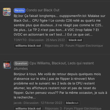
Condo sur Black Out
Resolu
Bjr,bsr Ça faisait longtemps... oupppsmenfin:lol: Malaise sur
Black Out... CPU figée ! Le condo C26 relié au quartz me
semble plus que douteux...il ne réagit pas comme le C25..
De plus.. Le TP 2 n'est pas bon...4 VDC (trop faible ? Et
0VDC en actionnant le sw1 test...) Est ce que cet...
TONYTO
Discussion
25 Mars 2022
black
out
williams
black
out
Réponses: 29
Forum:
Flipper Electronique
Cpu Williams, Blackout, Leds qui restent
Question
allumées
Bonjour à tous. Me voilà de retour depuis quelques mois
d'absence sur le site.( pas de flipper à rénover) Mon
problème est le suivant: les 2 leds de la CPU restent
allumer, les afficheurs restent noir et pas de reset du
flipper. Qu'en pensez vous?? Par la même occasion, je suis à
la recherche...
jacob
Discussion
12 Février 2022
black
out
williams
black
out
Réponses: 3
Forum:
Flipper Electronique