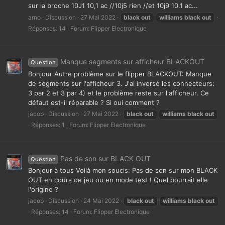
sur la broche 10J1 10,1 ac //10j5 rien //et 10j9 10.1 ac...
arno
Discussion
27 Mai 2022
black
out
williams
black
out
Réponses: 14
Forum:
Flipper Electronique
Manque segments sur afficheur BLACKOUT
Question
Bonjour Autre problème sur le flipper BLACKOUT: Manque
de segments sur l'afficheur 3. J'ai inversé les connecteurs:
3 par 2 et 3 par 4) et le problème reste sur l'afficheur. Ce
défaut est-il réparable ? Si oui comment ?
jacob
Discussion
27 Mai 2022
black
out
williams
black
out
Réponses: 1
Forum:
Flipper Electronique
Pas de son sur BLACK OUT
Question
Bonjour à tous Voilà mon soucis: Pas de son sur mon BLACK
OUT en cours de jeu ou en mode test ! Quel pourrait elle
l'origine ?
jacob
Discussion
24 Mai 2022
black
out
williams
black
out
Réponses: 14
Forum:
Flipper Electronique