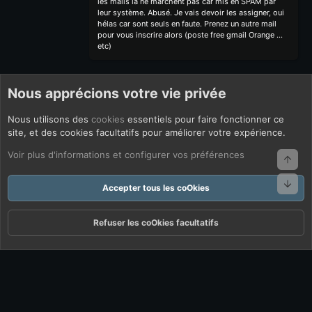
les mails là ne marchent pas car mis en SPAM par
leur système. Abusé. Je vais devoir les assigner, oui
hélas car sont seuls en faute. Prenez un autre mail
pour vous inscrire alors (poste free gmail Orange ...
etc)
Nous apprécions votre vie privée
Nous utilisons des
cookies
essentiels pour faire fonctionner ce
site, et des cookies facultatifs pour améliorer votre expérience.
Voir plus d'informations et configurer vos préférences
Haut
Bas
Accepter tous les coOkies
Refuser les coOkies facultatifs
Forums
Quoi De Neuf ?
Connexion
S'inscrire
Rechercher