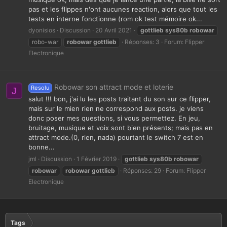
pas et les flippes n'ont aucunes reaction, alors que tout les
tests en interne fonctionne (rom ok test mémoire ok...
dyonisios
Discussion
20 Avril 2021
gottlieb
sys80b
robowar
robo-war
robowar
gottlieb
Réponses: 3
Forum:
Flipper
Electronique
Robowar son attract mode et loterie
Resolu
J
salut !!! bon, j'ai lu les posts traitant du son sur ce flipper,
mais sur le mien rien ne correspond aux posts. je viens
donc poser mes questions, si vous permettez. En jeu,
bruitage, musique et voix sont bien présents; mais pas en
attract mode.(0, rien, nada) pourtant le switch 7 est en
bonne...
jml
Discussion
1 Février 2019
gottlieb
sys80b
robowar
robowar
robowar
gottlieb
Réponses: 29
Forum:
Flipper
Electronique
Tags