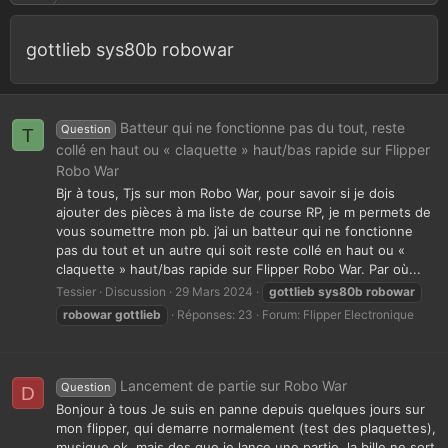
gottlieb sys80b robowar
Batteur qui ne fonctionne pas du tout, reste
Question
T
collé en haut ou « claquette » haut/bas rapide sur Flipper
Robo War
Bjr à tous, Tjs sur mon Robo War, pour savoir si je dois
ajouter des pièces à ma liste de course RP, je m permets de
vous soumettre mon pb. j’ai un batteur qui ne fonctionne
pas du tout et un autre qui soit reste collé en haut ou «
claquette » haut/bas rapide sur Flipper Robo War. Par où...
Tessier
Discussion
29 Mars 2024
gottlieb
sys80b
robowar
robowar
gottlieb
Réponses: 23
Forum:
Flipper Electronique
Lancement de partie sur Robo War
Question
D
Bonjour à tous Je suis en panne depuis quelques jours sur
mon flipper, qui demarre normalement (test des plaquettes),
musique ok, mais des que je lance une partie, la bille ne sort