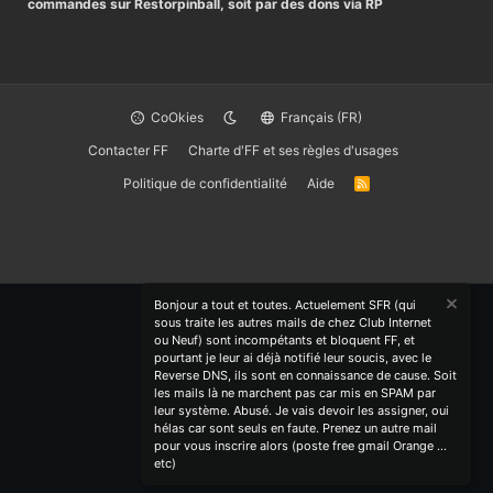
commandes sur Restorpinball, soit par des dons via RP
CoOkies
Français (FR)
Contacter FF
Charte d'FF et ses règles d'usages
Politique de confidentialité
Aide
R
S
S
Bonjour a tout et toutes. Actuelement SFR (qui
sous traite les autres mails de chez Club Internet
ou Neuf) sont incompétants et bloquent FF, et
pourtant je leur ai déjà notifié leur soucis, avec le
Reverse DNS, ils sont en connaissance de cause. Soit
les mails là ne marchent pas car mis en SPAM par
leur système. Abusé. Je vais devoir les assigner, oui
hélas car sont seuls en faute. Prenez un autre mail
pour vous inscrire alors (poste free gmail Orange ...
etc)