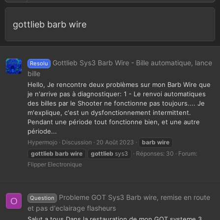
gottlieb barb wire
Gottlieb Sys3 Barb Wire - Bille automatique, lance
Resolu
bille
Hello, Je rencontre deux problèmes sur mon Barb Wire que
je n'arrive pas à diagnostiquer: 1 - Le renvoi automatiques
des billes par le Shooter ne fonctionne pas toujours.... Je
m'explique, c'est un dysfonctionnement intermittent.
Pendant une période tout fonctionne bien, et une autre
période...
Hypermojo
Discussion
20 Août 2023
barb
wire
gottlieb
barb
wire
gottlieb
sys3
Réponses: 30
Forum:
Flipper Electronique
Probleme GOT Sys3 Barb wire, remise en route
Question
O
et pas d'eclairage flasheurs
Salut a tous Dans la restauration de mon GOT systeme 3