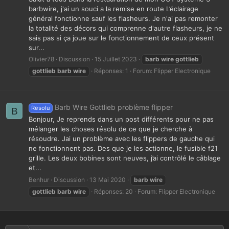
barbwire, j'ai un souci a la remise en route L’éclairage
général fonctionne sauf les flasheurs. Je n'ai pas remonter
la totalité des décors qui comprenne d'autre flasheurs, je ne
sais pas si ça joue sur le fonctionnement de ceux présent
sur...
Olivier78
Discussion
15 Juillet 2023
barb
wire
gottlieb
gottlieb
barb
wire
Réponses: 1
Forum:
Flipper Electronique
Barb Wire Gottlieb problème flipper
Resolu
B
Bonjour, Je reprends dans un post différents pour ne pas
mélanger les choses résolu de ce que je cherche à
résoudre. Jai un problème avec les flippers de gauche qui
ne fonctionnent pas. Des que je les actionne, le fusible f21
grille. Les deux bobines sont neuves, j’ai contrôlé le câblage
et...
Benhur
Discussion
13 Mai 2020
barb
wire
gottlieb
barb
wire
Réponses: 20
Forum:
Flipper Electronique