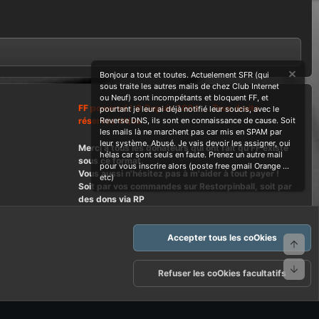
Bonjour a tout et toutes. Actuelement SFR (qui
sous traite les autres mails de chez Club Internet
ou Neuf) sont incompétants et bloquent FF, et
FF powered ! © Depuis 2004 ....Tous droits
pourtant je leur ai déjà notifié leur soucis, avec le
réservés Wdes
Reverse DNS, ils sont en connaissance de cause. Soit
les mails là ne marchent pas car mis en SPAM par
leur système. Abusé. Je vais devoir les assigner, oui
Merci à tous les donateurs qui ont fait qu'FF existe
hélas car sont seuls en faute. Prenez un autre mail
sous ce format.
pour vous inscrire alors (poste free gmail Orange ...
Vous aussi n'hésitez pas à m'aider à tout payer !
etc)
Soit par vos commandes sur Restorpinball, soit par
des dons via RP
Accepter tous les coOkies
Haut
Bas
arte d'FF et ses règles d'usages
Politique de confidentialité
Aide
Refuser les coOkies facultatifs
R
S
S