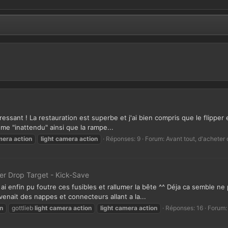
ressant ! La restauration est superbe et j'ai bien compris que le flipper
ème "inattendu" ainsi que la rampe...
mera
action
light
camera
action
Réponses: 9
Forum:
Avant tout, d'acheter
ter Drop Target - Kick-Save
 ai enfin pu foutre ces fusibles et rallumer la bête ^^ Déja ca semble n
enait des nappes et connecteurs allant a la...
n
gottlieb
light
camera
action
light
camera
action
Réponses: 16
Forum