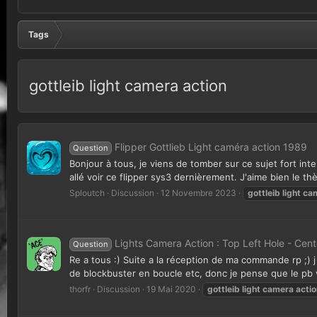
Tags
gottleib light camera action
Flipper Gottlieb Light caméra action 1989
Question
Bonjour à tous, je viens de tomber sur ce sujet fort inte
allé voir ce flipper sys3 dernièrement. J'aime bien le th
Sploutch
Discussion
12 Novembre 2023
gottleib
light
ca
Lights Camera Action : Top Left Hole - Cen
Question
Re a tous :) Suite a la réception de ma commande rp ;) j
de blockbuster en boucle etc, donc je pense que le pb v
thorfr
Discussion
19 Mai 2020
gottleib
light
camera
actio