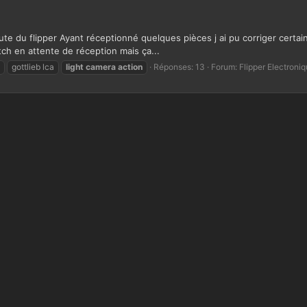
ute du flipper Ayant réceptionné quelques pièces j ai pu corriger certai
h en attente de réception mais ça...
gottlieb lca
light
camera
action
Réponses: 13
Forum:
Flipper Electroni