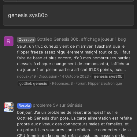
genesis sys80b
Gottlieb Genesis 80b, affichage joueur 1 bug
Question
R
Salut, un truc curieux vient de m'arriver. (Sachant que le
flipper freeze assez régulièrement malgré tout ce qu'il faut
faire de base et plus encore, d'où mes nombreuses parties
d'essais à chaque changement de composants), l'afficheur
du joueur 1 en pleine partie à affiché 61,03 points, puis...
ricousky19
Discussion
14 Octobre 2023
genesis
sys80b
gottlieb
genesis
Réponses: 8
Forum:
Flipper Electronique
problème 5v sur Génésis
Resolu
bonjour, J'ai un problème de reset intempestif sur le
Gottlieb Génésis d'un pote. La carte alimentation est refaite
propre aux niveaux des connecteurs males et femelles, et
du potard. Les soudures sont refaites. Le connecteur de la
CPU femelle de la cpu est refait aussi. Les masses de la...