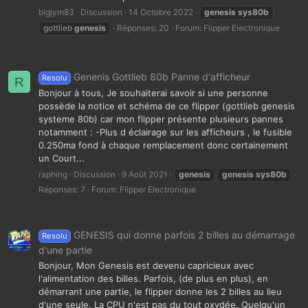
bigjym83
Discussion
14 Octobre 2022
genesis
sys80b
gottlieb
genesis
Réponses: 20
Forum:
Flipper Electronique
Genenis Gottlieb 80b Panne d'afficheur
Resolu
R
Bonjour à tous, Je souhaiterai savoir si une personne
possède la notice et schéma de ce flipper (gottlieb genesis
systeme 80b) car mon flipper présente plusieurs pannes
notamment : -Plus d éclairage sur les afficheurs , le fusible
0.250ma fond à chaque remplacement donc certainement
un Court...
raphing
Discussion
9 Août 2021
genesis
genesis
sys80b
Réponses: 7
Forum:
Flipper Electronique
GENESIS qui donne parfois 2 billes au démarrage
Resolu
d'une partie
Bonjour, Mon Genesis est devenu capricieux avec
l'alimentation des billes. Parfois, (de plus en plus), en
démarrant une partie, le flipper donne les 2 billes au lieu
d'une seule. La CPU n'est pas du tout oxydée. Quelqu'un