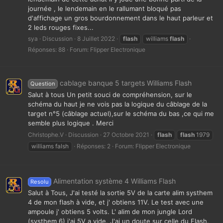
journée , le lendemain en le rallumant bloqué pas
d'affichage un gros bourdonnement dans le haut parleur et
2 leds rouges fixes...
sya
Discussion
8 Juillet 2022
flash
williams
flash
Réponses: 88
Forum:
Flipper Electronique
cablage banque 5 targets Williams Flash
Question
Salut à tous Un petit souci de compréhension, sur le
schéma du haut je ne vois pas la logique du câblage de la
target n°5 (câblage actuel),sur le schéma du bas ,ce qui me
semble plus logique . Merci
Christophe.V
Discussion
27 Octobre 2021
flash
flash
1979
williams falsh
Réponses: 2
Forum:
Flipper Electronique
Alimentation système 4 Williams Flash
Resolu
Salut à Tous, J'ai testé la sortie 5V de la carte alim systhem
4 de mon flash à vide, et j' obtiens 11V. Le test avec une
ampoule j' obtiens 5 volts. L' alim de mon jungle Lord
(systhem 6) j'ai 5V a vide. J'ai un doute sur celle du Flash.