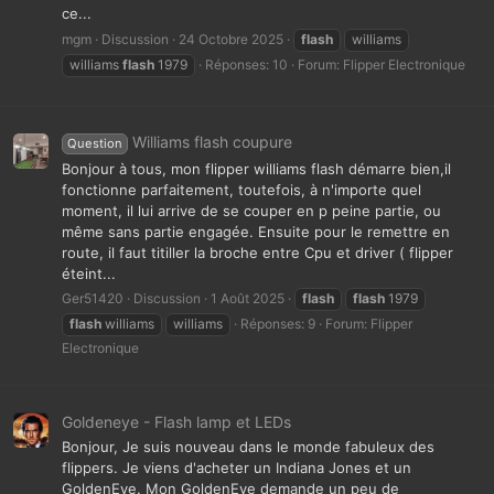
ce...
mgm
Discussion
24 Octobre 2025
flash
williams
williams
flash
1979
Réponses: 10
Forum:
Flipper Electronique
Williams flash coupure
Question
Bonjour à tous, mon flipper williams flash démarre bien,il
fonctionne parfaitement, toutefois, à n'importe quel
moment, il lui arrive de se couper en p peine partie, ou
même sans partie engagée. Ensuite pour le remettre en
route, il faut titiller la broche entre Cpu et driver ( flipper
éteint...
Ger51420
Discussion
1 Août 2025
flash
flash
1979
flash
williams
williams
Réponses: 9
Forum:
Flipper
Electronique
Goldeneye - Flash lamp et LEDs
Bonjour, Je suis nouveau dans le monde fabuleux des
flippers. Je viens d'acheter un Indiana Jones et un
GoldenEye. Mon GoldenEye demande un peu de