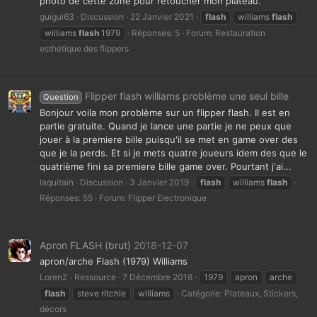
photo de cette zone pour retoucher mon plateau.
guigui63
Discussion
22 Janvier 2021
flash
williams
flash
williams
flash
1979
Réponses: 5
Forum:
Restauration
esthétique des flippers
Flipper flash williams problème une seul bille
Question
Bonjour voila mon problème sur un flipper flash. Il est en
partie gratuite. Quand je lance une partie je ne peux que
jouer à la premiere bille puisqu'il se met en game over des
que je la perds. Et si je mets quatre joueurs idem des que le
quatrième fini sa premiere bille game over. Pourtant j'ai...
laquitain
Discussion
3 Janvier 2019
flash
williams
flash
Réponses: 55
Forum:
Flipper Electronique
Apron FLASH (brut)
2018-12-07
apron/arche Flash (1979) Williams
LorenZ
Ressource
7 Décembre 2018
1979
apron
arche
flash
steve ritchie
williams
Catégorie:
Plateaux, Stickers,
décors