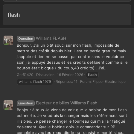
flash
Williams FLASH
Question
Bonjour, J'ai un p'tit souci sur mon flash, impossible de
mettre des crédit depuis hier. Il est en partie gratuite mais
j'appuie et rien ne se passe, par contre sans le vouloir ce
soir, j'ai appuyé dessus et les crédits défilaient comme si le
bouton était bloqué ( du coup,43 crédits) . J'ai...
Ger51420
Discussion
16 Février 2026
flash
williams
flash
1979
Réponses: 11
Forum:
Flipper Electronique
Ejecteur de billes Williams Flash
Question
Bonjour à tous Je viens de voir que la bobine de mon flash
est morte. Je voudrais la changer mais les références sont
illisibles. Je pense changer le fourreau qui m'a l'air fatigué
également. Quelle bobine dois-je commander sur RP
complète avec fourreau, diode ou transistor monté si ça...