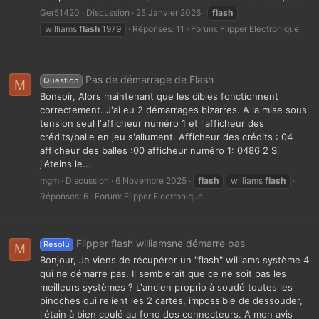
Ger51420
Discussion
25 Janvier 2026
flash
williams
flash
1979
Réponses: 11
Forum:
Flipper Electronique
Pas de démarrage de Flash
Question
M
Bonsoir, Alors maintenant que les cibles fonctionnent
correctement. J'ai eu 2 démarrages bizarres. A la mise sous
tension seul l'afficheur numéro 1 et l'afficheur des
crédits/balle en jeu s'allument. Afficheur des crédits : 04
afficheur des balles :00 afficheur numéro 1: 0486 2 Si
j'éteins le...
mgm
Discussion
6 Novembre 2025
flash
williams
flash
Réponses: 6
Forum:
Flipper Electronique
Flipper flash williamsne démarre pas
Resolu
M
Bonjour, Je viens de récupérer un "flash" williams système 4
qui ne démarre pas. Il semblerait que ce ne soit pas les
meilleurs systèmes ? L'ancien proprio à soudé toutes les
pinoches qui relient les 2 cartes, impossible de dessouder,
l'étain à bien coulé au fond des connecteurs. A mon avis