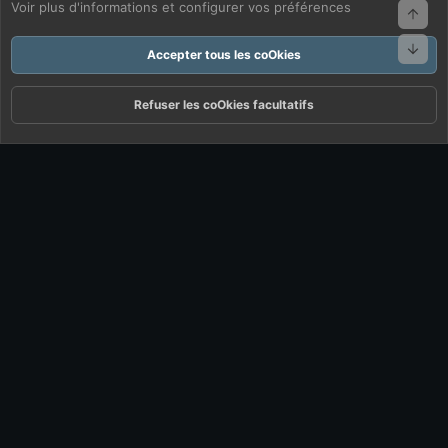
Voir plus d'informations et configurer vos préférences
Haut
Bas
Accepter tous les coOkies
Refuser les coOkies facultatifs
Forums
Quoi De Neuf ?
Connexion
S'inscrire
Rechercher