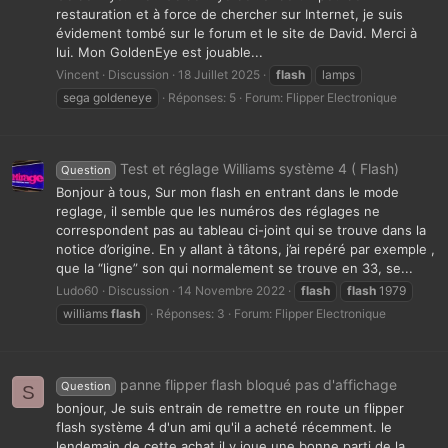
restauration et à force de chercher sur Internet, je suis
évidement tombé sur le forum et le site de David. Merci à
lui. Mon GoldenEye est jouable...
Vincent
Discussion
18 Juillet 2025
flash
lamps
sega goldeneye
Réponses: 5
Forum:
Flipper Electronique
Test et réglage Williams système 4 ( Flash)
Question
Bonjour à tous, Sur mon flash en entrant dans le mode
reglage, il semble que les numéros des réglages ne
correspondent pas au tableau ci-joint qui se trouve dans la
notice d’origine. En y allant à tâtons, j’ai repéré par exemple ,
que la “ligne” son qui normalement se trouve en 33, se...
Ludo60
Discussion
14 Novembre 2022
flash
flash
1979
williams
flash
Réponses: 3
Forum:
Flipper Electronique
panne flipper flash bloqué pas d'affichage
Question
S
bonjour, Je suis entrain de remettre en route un flipper
flash système 4 d'un ami qu'il a acheté récemment. le
lendemain de cette achat il y joue une bonne parti de la