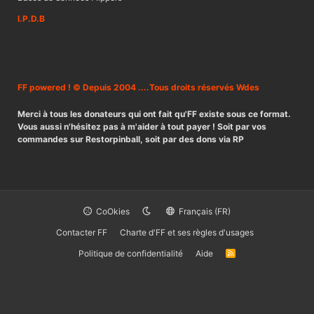
I.P.D.B
FF powered ! © Depuis 2004 ....Tous droits réservés Wdes
Merci à tous les donateurs qui ont fait qu'FF existe sous ce format.
Vous aussi n'hésitez pas à m'aider à tout payer ! Soit par vos
commandes sur Restorpinball, soit par des dons via RP
CoOkies
Français (FR)
Contacter FF
Charte d'FF et ses règles d'usages
Politique de confidentialité
Aide
R
S
S