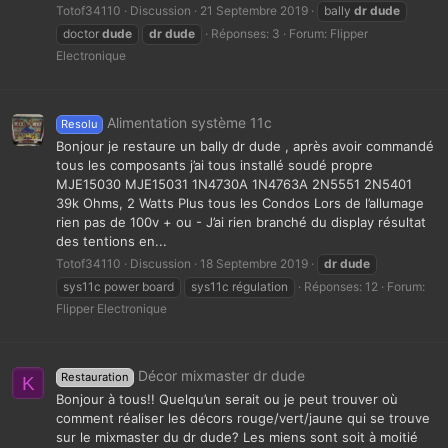
Totof34110
Discussion
21 Septembre 2019
bally
dr
dude
doctor
dude
dr
dude
Réponses: 3
Forum:
Flipper
Electronique
Alimentation système 11c
Resolu
Bonjour je restaure un bally dr dude , après avoir commandé
tous les composants j’ai tous installé soudé propre
MJE15030 MJE15031 1N4730A 1N4763A 2N5551 2N5401
39k Ohms, 2 Watts Plus tous les Condos Lors de l’allumage
rien pas de 100v + ou - J’ai rien branché du display résultat
des tentions en...
Totof34110
Discussion
18 Septembre 2019
dr
dude
sys11c power board
sys11c régulation
Réponses: 12
Forum:
Flipper Electronique
Décor mixmaster dr dude
Restauration
K
Bonjour à tous!! Quelqu’un serait ou je peut trouver où
comment réaliser les décors rouge/vert/jaune qui se trouve
sur le mixmaster du dr dude? Les miens sont soit à moitié