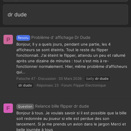
dr dude
Problème d' affichage Dr Dude
Resolu
P
Bonjour, Il y a quels jours, pendant une partie, les 4
afficheurs se sont éteints. Tout le reste du flipper
fonctionnait. J'ai éteint le flipper, attendu un peu et rallumé
après une dizaine de minutes : tout s'est mis à re-
fonctionner normalement. Hier, même problème d'afficheurs
qui...
Patoche 47
Discussion
30 Mars 2026
bally
dr
dude
dr
dude
Réponses: 23
Forum:
Flipper Electronique
Relance bille flipper dr dude
Question
F
Bonjour à tous. Je voulais savoir si il est possible que la bille
soit redonnée au joueur si elle est perdue des son
lancement. Si je me prends un avion dans le jargon Merci et
belle journée à tous