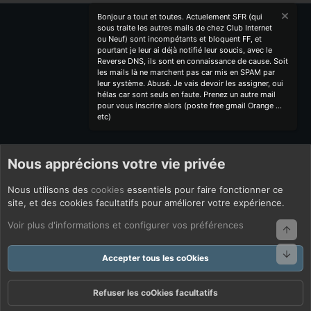
Bonjour a tout et toutes. Actuelement SFR (qui
sous traite les autres mails de chez Club Internet
ou Neuf) sont incompétants et bloquent FF, et
pourtant je leur ai déjà notifié leur soucis, avec le
Reverse DNS, ils sont en connaissance de cause. Soit
les mails là ne marchent pas car mis en SPAM par
leur système. Abusé. Je vais devoir les assigner, oui
hélas car sont seuls en faute. Prenez un autre mail
pour vous inscrire alors (poste free gmail Orange ...
etc)
Nous apprécions votre vie privée
Nous utilisons des
cookies
essentiels pour faire fonctionner ce
site, et des cookies facultatifs pour améliorer votre expérience.
Voir plus d'informations et configurer vos préférences
Haut
Bas
Accepter tous les coOkies
Refuser les coOkies facultatifs
Forums
Quoi De Neuf ?
Connexion
S'inscrire
Rechercher