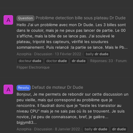
Problème detection bille sous plateau Dr Dude
Question
A
Hello J'ai un problème avec mon Dr Dude. Les 3 billes sont
dans le couloir, mais je ne peux pas lancer de partie. Le 00
s'affiche, mais la bille de se lance pas. J'ai soulevé le
plateau, tripoté les capteurs, vérifié les soudures
sommairement. Puis relancé :la partie se lance. Mais le Pb...
Azorphia
Discussion
13 Février 2022
bally
dr
dude
docteur
dude
doctor
dude
dr
dude
Réponses: 33
Forum:
Flipper Electronique
Defaut de moteur Dr Dude
Resolu
A
Bonjour, Je me permets de rebondir sur cette discussion un
peu vieille, mais qui correspond au problème que je
rencontre. Il faudrait donc que je "teste les transistor au
niveau CPU" mais je ne sais pas où ils se trouvent. Je suis
novice, j'ai peu de connaissance, bref, je galère...
bigjym83...
Azorphia
Discussion
8 Janvier 2022
bally
dr
dude
dr
dude