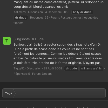
manquant ou même complètement, j’aimerai lui redonner un
coup d’éclat! Merci d’avance les amis!!!
Kalimeroi
Discussion
4 Décembre 2018
bally
dr
dude
dr
dude
Réponses: 35
Forum:
Restauration esthétique des
flippers
Slingshots Dr Dude
T
Bonjour, J'ai réalisé la vectorisation des slingshots d'un Dr
Dude à partir de scans donc les couleurs ne sont pas
forcément les bonnes... Comme les décors étaient cassés
en bas j'ai bidouillé plusieurs images trouvées ici et là donc
je dois être très proche de la forme originale. N'ayant pas...
Tiggy92
Discussion
29 Août 2008
dr
dude
williams sys11c
Réponses: 5
Forum:
Decors
Tags