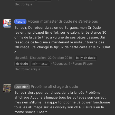
Electronique
Moteur mixmaster dr dude ne s’arrête pas
Resolu
Bonsoir, De retour du salon de Sorgues, mon Dr Dude
revient handicapé! En effet, sur le salon, la résistance 30
ohms de la carte triac a vu une de ses pâtes cassée. J’ai
ressoudé celle-ci mais maintenant le moteur tourne dès
l’allumage. J’ai changé le tip102 de cette carte et le c2 0,1mf
qui...
bigjym83
Discussion
22 Octobre 2019
bally
dr
dude
dr
dude
mix-master
Réponses: 4
Forum:
Flipper
Electromécanique
Problème affichage dr dude
Question
Bonsoir alors pour continuez dans la lancée Problème
affichage Aucune allumage tous les voltages son correct
mes rien s’allume ,là nappe fonctionne ,là power fonctionne
tous les allumage sur les display son ok Qui aurais eu le
même soucis ? Merci