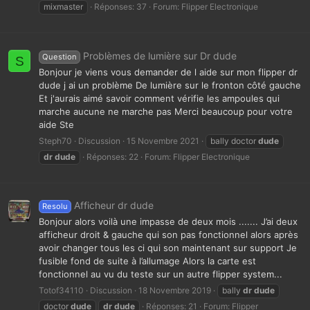
mixmaster
Réponses: 37
Forum:
Flipper Electronique
Problèmes de lumière sur Dr dude
Question
S
Bonjour je viens vous demander de l aide sur mon flipper dr
dude j ai un problème De lumière sur le fronton côté gauche
Et j'aurais aimé savoir comment vérifie les ampoules qui
marche aucune ne marche pas Merci beaucoup pour votre
aide Ste
Steph70
Discussion
15 Novembre 2021
bally doctor
dude
dr
dude
Réponses: 22
Forum:
Flipper Electronique
Afficheur dr dude
Resolu
Bonjour alors voilà une impasse de deux mois ....... J’ai deux
afficheur droit & gauche qui son pas fonctionnel alors après
avoir changer tous les ci qui son maintenant sur support Je
fusible fond de suite à l’allumage Alors la carte est
fonctionnel au vu du teste sur un autre flipper system...
Totof34110
Discussion
18 Novembre 2019
bally
dr
dude
doctor
dude
dr
dude
Réponses: 21
Forum:
Flipper