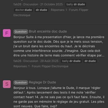
fab26
Discussion
21 Octobre 2025
bally
dr
dude
doctor
dude
dr
dude
Réponses: 1
Forum:
Flipper
Electronique
Bruit enceinte doc dude
Question
F
Bonjour Suite à ma presentation d'hier, je lance ma première
question sur le doc dude. Dès que je le mets sous tension,
j'ai un bruit dans les enceintes du haut. Je le décrirais
comme une interférence sourde. J'imagine. Que cela doit
être une histoire de terre mais comment vérifier étape par...
fab26
Discussion
29 Août 2025
bally
dr
dude
dr
dude
Réponses: 1
Forum:
Flipper Electronique
Reglage Dr Dude
Question
S
Bonjour à tous. Lorsque j'allume le Dude, il marque 'régler
défaut '. Après lancement des tests il me note 'vérifier
contact heart 14. Je ne sais pas ce qu'il faut faire. Ensuite, il
ne garde pas en mémoire le réglage de jeu gratuit. Les piles
sont neuves. Que faire, svp?