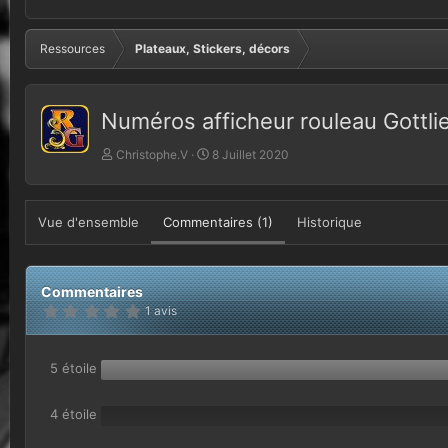
Ressources
Plateaux, Stickers, décors
Numéros afficheur rouleau Gottl
A
D
Christophe.V
8 Juillet 2020
u
a
t
t
e
e
Vue d'ensemble
Commentaires (1)
Historique
u
d
r
e
c
r
Commentaires
é
5
1 avis
a
.
t
0
0
i
é
5 étoile
o
t
n
o
i
4 étoile
l
e