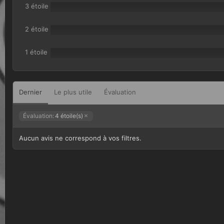
(
3 étoile
s
)
2 étoile
1 étoile
Dernier
Le plus utile
Évaluation
Évaluation:
4 étoile(s)
Aucun avis ne correspond à vos filtres.