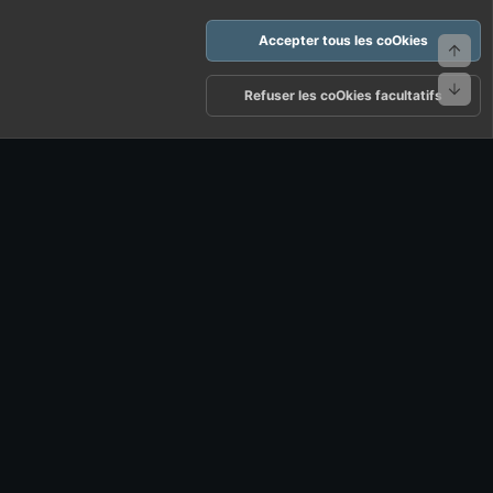
Accepter tous les coOkies
Haut
Bas
arte d'FF et ses règles d'usages
Politique de confidentialité
Aide
Refuser les coOkies facultatifs
R
S
S