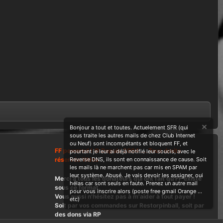
Bonjour a tout et toutes. Actuelement SFR (qui
sous traite les autres mails de chez Club Internet
ou Neuf) sont incompétants et bloquent FF, et
FF powered ! © Depuis 2004 ....Tous droits
pourtant je leur ai déjà notifié leur soucis, avec le
réservés Wdes
Reverse DNS, ils sont en connaissance de cause. Soit
les mails là ne marchent pas car mis en SPAM par
leur système. Abusé. Je vais devoir les assigner, oui
Merci à tous les donateurs qui ont fait qu'FF existe
hélas car sont seuls en faute. Prenez un autre mail
sous ce format.
pour vous inscrire alors (poste free gmail Orange ...
Vous aussi n'hésitez pas à m'aider à tout payer !
etc)
Soit par vos commandes sur Restorpinball, soit par
des dons via RP