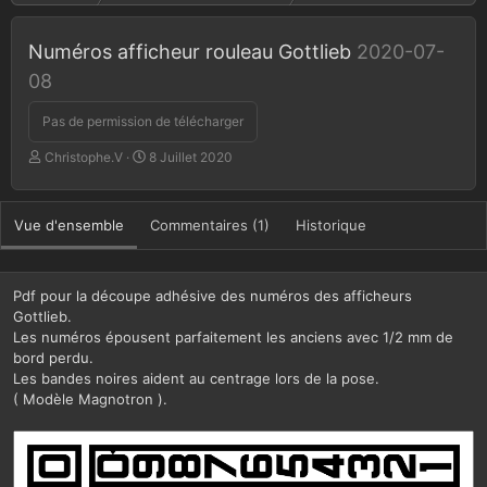
Numéros afficheur rouleau Gottlieb
2020-07-
08
Pas de permission de télécharger
A
D
Christophe.V
8 Juillet 2020
u
a
t
t
e
e
Vue d'ensemble
Commentaires (1)
Historique
u
d
r
e
c
r
Pdf pour la découpe adhésive des numéros des afficheurs
é
Gottlieb.
a
Les numéros épousent parfaitement les anciens avec 1/2 mm de
t
bord perdu.
i
Les bandes noires aident au centrage lors de la pose.
o
( Modèle Magnotron ).
n