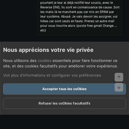
pourtant je leur ai déjà notifié leur soucis, avec le
Reverse DNS, ils sont en connaissance de cause. Soit
les mails là ne marchent pas car mis en SPAM par
leur système. Abusé. Je vais devoir les assigner, oui
hélas car sont seuls en faute. Prenez un autre mail
pour vous inscrire alors (poste free gmail Orange ...
etc)
Nous apprécions votre vie privée
Nous utilisons des
cookies
essentiels pour faire fonctionner ce
site, et des cookies facultatifs pour améliorer votre expérience.
Voir plus d'informations et configurer vos préférences
Haut
Bas
Accepter tous les coOkies
Refuser les coOkies facultatifs
Forums
Quoi De Neuf ?
Connexion
S'inscrire
Rechercher