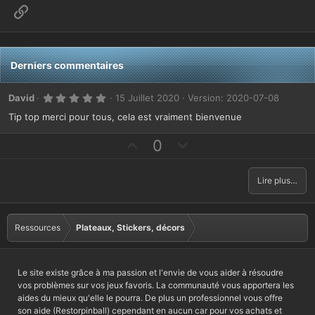
Lien
Derniers commentaires
5
David
15 Juillet 2020
Version: 2020-07-08
.
0
Tip top merci pour tous, cela est vraiment bienvenue
0
é
V
V
0
t
o
o
o
i
l
t
t
e
Lire plus…
e
e
(
s
f
r
)
a
c
Ressources
Plateaux, Stickers, décors
v
o
o
n
r
t
Le site existe grâce à ma passion et l'envie de vous aider à résoudre
a
r
vos problèmes sur vos jeux favoris. La communauté vous apportera les
b
e
aides du mieux qu'elle le pourra. De plus un professionnel vous offre
son aide (Restorpinball) cependant en aucun car pour vos achats et