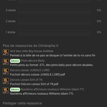
o
i
l
3 étoile
e
0%
(
s
)
2 étoile
0%
1 étoile
0%
Plus de ressources de Christophe.V
Anti bloc bille Big House Gotllieb
Permet à la bille de ne pas se bloquer à l'entrée de la vis sans fin
Plots décors Bally.
Décors
Petits plots au format .STL des plots bally pour décors doubles.
Decors caisse JUNGLE LORD
Pochoir décors caisse JUNGLE LORD.pdf
Decors caisse Sirit of 76
Pochoir Décors caisse Sirit of 76.pdf
Numéros afficheurs rouleaux Williams (diam 77).
Décors
Numéros afficheurs rouleaux Williams (diam 77).
Partager cette ressource