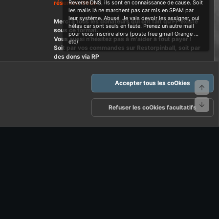
réservés Wdes
Reverse DNS, ils sont en connaissance de cause. Soit
les mails là ne marchent pas car mis en SPAM par
leur système. Abusé. Je vais devoir les assigner, oui
Merci à tous les donateurs qui ont fait qu'FF existe
hélas car sont seuls en faute. Prenez un autre mail
sous ce format.
pour vous inscrire alors (poste free gmail Orange ...
Vous aussi n'hésitez pas à m'aider à tout payer !
etc)
Soit par vos commandes sur Restorpinball, soit par
des dons via RP
Accepter tous les coOkies
Haut
Bas
arte d'FF et ses règles d'usages
Politique de confidentialité
Aide
Refuser les coOkies facultatifs
R
S
S