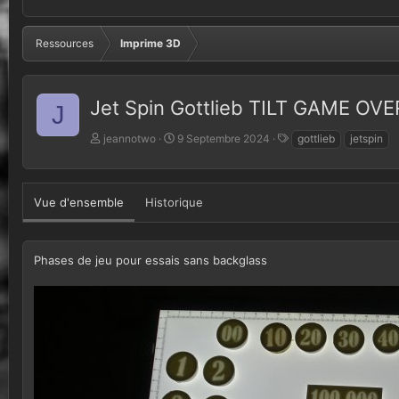
Ressources
Imprime 3D
Jet Spin Gottlieb TILT GAME OVE
J
A
D
T
jeannotwo
9 Septembre 2024
gottlieb
jetspin
u
a
a
t
t
g
e
e
s
u
d
Vue d'ensemble
Historique
r
e
c
r
Phases de jeu pour essais sans backglass
é
a
t
i
o
n