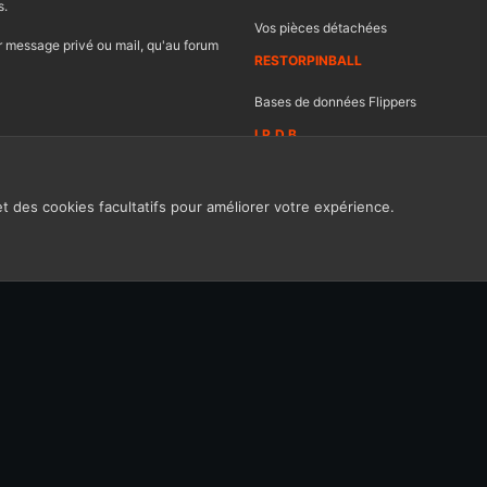
s.
Vos pièces détachées
 message privé ou mail, qu'au forum
RESTORPINBALL
Bases de données Flippers
I.P.D.B
et des cookies facultatifs pour améliorer votre expérience.
Contacter FF
Ch