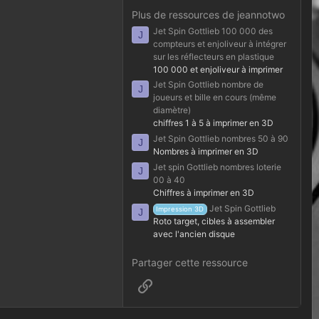
0
0
Plus de ressources de jeannotwo
é
Jet Spin Gottlieb 100 000 des
t
J
o
compteurs et enjoliveur à intégrer
i
sur les réflecteurs en plastique
l
100 000 et enjoliveur à imprimer
e
(
Jet Spin Gottlieb nombre de
J
s
joueurs et bille en cours (même
)
diamètre)
chiffres 1 à 5 à imprimer en 3D
Jet Spin Gottlieb nombres 50 à 90
J
Nombres à imprimer en 3D
Jet spin Gottlieb nombres loterie
J
00 à 40
Chiffres à imprimer en 3D
Jet Spin Gottlieb
Impression 3D
J
Roto target, cibles à assembler
avec l'ancien disque
Partager cette ressource
Lien