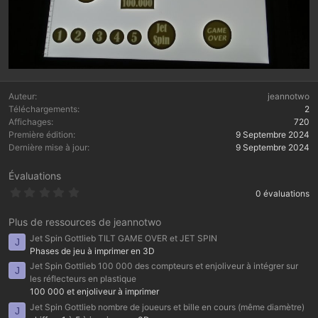
Auteur
jeannotwo
Téléchargements
2
Affichages
720
Première édition
9 Septembre 2024
Dernière mise à jour
9 Septembre 2024
Évaluations
0
0 évaluations
.
0
0
Plus de ressources de jeannotwo
é
Jet Spin Gottlieb TILT GAME OVER et JET SPIN
t
J
o
Phases de jeu à imprimer en 3D
i
Jet Spin Gottlieb 100 000 des compteurs et enjoliveur à intégrer sur
J
l
les réflecteurs en plastique
e
(
100 000 et enjoliveur à imprimer
s
Jet Spin Gottlieb nombre de joueurs et bille en cours (même diamètre)
)
J