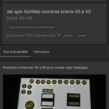
Jet spin Gottlieb nombres loterie 00 à 40
2024-09-09
Pas de permission de télécharger
A
D
T
jeannotwo
9 Septembre 2024
gottlieb
jetspin
u
a
a
t
t
g
e
e
s
Vue d'ensemble
Historique
u
d
r
e
c
r
Nombres à imprimer 00 à 40 pour essais sans backglass
é
a
t
i
o
n