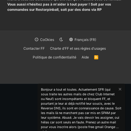
Vous aussi n'hésitez pas à m'aider à tout payer ! Soit par vos
commandes sur Restorpinball, soit par des dons via RP
CoOkies
Français (FR)
Contacter FF
Charte d'FF et ses règles d'usages
Politique de confidentialité
Aide
R
S
S
Bonjour a tout et toutes. Actuelement SFR (qui
sous traite les autres mails de chez Club Internet
ou Neuf) sont incompétants et bloquent FF, et
pourtant je leur ai déjà notifié leur soucis, avec le
Reverse DNS, ils sont en connaissance de cause. Soit
les mails là ne marchent pas car mis en SPAM par
leur système. Abusé. Je vais devoir les assigner, oui
hélas car sont seuls en faute. Prenez un autre mail
pour vous inscrire alors (poste free gmail Orange ...