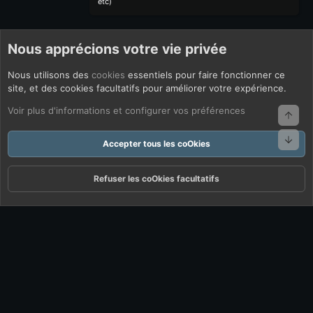
etc)
Nous apprécions votre vie privée
Nous utilisons des
cookies
essentiels pour faire fonctionner ce
site, et des cookies facultatifs pour améliorer votre expérience.
Voir plus d'informations et configurer vos préférences
Haut
Bas
Accepter tous les coOkies
Refuser les coOkies facultatifs
Forums
Quoi De Neuf ?
Connexion
S'inscrire
Rechercher