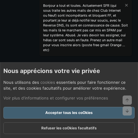
Bonjour a tout et toutes. Actuelement SFR (qui
sous traite les autres mails de chez Club Internet
ou Neuf) sont incompétants et bloquent FF, et
pourtant je leur ai déjà notifié leur soucis, avec le
Reverse DNS, ils sont en connaissance de cause. Soit
les mails là ne marchent pas car mis en SPAM par
leur système. Abusé. Je vais devoir les assigner, oui
hélas car sont seuls en faute. Prenez un autre mail
pour vous inscrire alors (poste free gmail Orange ...
etc)
Nous apprécions votre vie privée
Nous utilisons des
cookies
essentiels pour faire fonctionner ce
site, et des cookies facultatifs pour améliorer votre expérience.
Voir plus d'informations et configurer vos préférences
Haut
Bas
Accepter tous les coOkies
Refuser les coOkies facultatifs
Forums
Quoi De Neuf ?
Connexion
S'inscrire
Rechercher