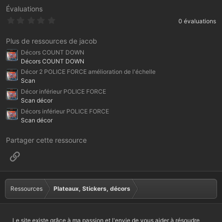
Évaluations
0
0 évaluations
.
0
0
Plus de ressources de jacob
é
Décors COUNT DOWN
t
o
Décors COUNT DOWN
i
Décor 2 POLICE FORCE amélioration de l'échelle
l
Scan
e
(
Décor inférieur POLICE FORCE
s
Scan décor
)
Décors inférieur POLICE FORCE
Scan décor
Partager cette ressource
Lien
Ressources
Plateaux, Stickers, décors
Le site existe grâce à ma passion et l'envie de vous aider à résoudre