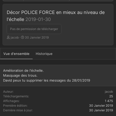
Décor POLICE FORCE en mieux au niveau de
l'échelle
2019-01-30
Pas de permission de télécharger
A
D
jacob
30 Janvier 2019
u
a
t
t
e
e
Vue d'ensemble
Historique
u
d
r
e
c
r
Amélioration de l'échelle.
é
Masquage des trous.
a
David peux tu supprimer les messages du 28/01/2019
t
i
Auteur
jacob
o
Téléchargements
25
n
Affichages
1 475
Première édition
30 Janvier 2019
Dernière mise à jour
30 Janvier 2019