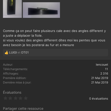
Comme ça on peut faire plusieurs cale avec des angles different y
a juste a déplacer la fiole.
si vous voulez des angles different dites moi les pentes que vous
avez besoin je les posterai au fur et a mesure
LUIGI
et
OT01
L
e
s
Auteur
lencouet
r
Téléchargements
11
é
Affichages
2 316
a
Première édition
21 Mai 2019
c
Dernière mise à jour
21 Mai 2019
t
i
Évaluations
o
0
0 évaluations
n
.
s
0
:
0
Partager cette ressource