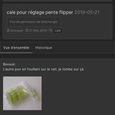
cale pour réglage pente flipper
2019-05-21
Pas de permission de télécharger
A
D
T
lencouet
21 Mai 2019
cale
u
a
a
t
t
g
e
e
s
Vue d'ensemble
Historique
u
d
r
e
c
r
Bonsoir.
é
L'autre jour en fouillant sur le net, je tombe sur çà
a
t
i
o
n