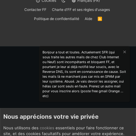
CoOkies
Français (FR)
Contacter FF
Charte d'FF et ses règles d'usages
Politique de confidentialité
Aide
R
S
S
Bonjour a tout et toutes. Actuelement SFR (qui
sous traite les autres mails de chez Club Internet
ou Neuf) sont incompétants et bloquent FF, et
pourtant je leur ai déjà notifié leur soucis, avec le
Reverse DNS, ils sont en connaissance de cause. Soit
les mails là ne marchent pas car mis en SPAM par
leur système. Abusé. Je vais devoir les assigner, oui
hélas car sont seuls en faute. Prenez un autre mail
pour vous inscrire alors (poste free gmail Orange ...
etc)
Nous apprécions votre vie privée
Nous utilisons des
cookies
essentiels pour faire fonctionner ce
site, et des cookies facultatifs pour améliorer votre expérience.