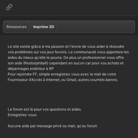
é
t
Lien
o
i
l
e
(
Ressources
Imprime 3D
s
)
Le site existe grâce à ma passion et l'envie de vous aider à résoudre
vos problèmes sur vos jeux favoris. La communauté vous apportera les
aides du mieux qu'elle le pourra. De plus un professionnel vous offre
son aide (Restorpinball) cependant en aucun car pour vos achats et
dépannages extérieur à RP
Pour rejoindre FF, simple enregistrez vous avec le mail de votre
Fournisseur d'Accès à Internet, ou Gmail, autres courriels bannis.
Le forum est là pour vos questions et aides.
Enregistrez vous.
Aucune aide par message privé ou mail, qu'au forum