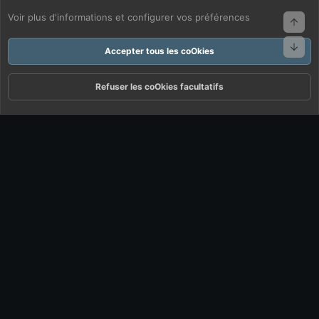
Voir plus d'informations et configurer vos préférences
Haut
Bas
Accepter tous les coOkies
Refuser les coOkies facultatifs
Forums
Quoi De Neuf ?
Connexion
S'inscrire
Rechercher