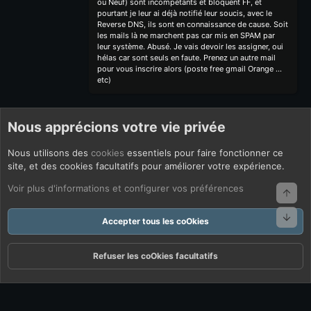
ou Neuf) sont incompétants et bloquent FF, et
pourtant je leur ai déjà notifié leur soucis, avec le
Reverse DNS, ils sont en connaissance de cause. Soit
les mails là ne marchent pas car mis en SPAM par
leur système. Abusé. Je vais devoir les assigner, oui
hélas car sont seuls en faute. Prenez un autre mail
pour vous inscrire alors (poste free gmail Orange ...
etc)
Nous apprécions votre vie privée
Nous utilisons des
cookies
essentiels pour faire fonctionner ce
site, et des cookies facultatifs pour améliorer votre expérience.
Voir plus d'informations et configurer vos préférences
Haut
Bas
Accepter tous les coOkies
Refuser les coOkies facultatifs
Forums
Quoi De Neuf ?
Connexion
S'inscrire
Rechercher