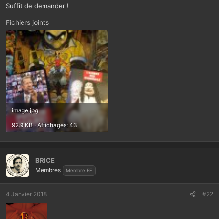
Suffit de demander!!
Fichiers joints
image.jpg
92.9 KB · Affichages: 43
BRICE
Membres
Membre FF
4 Janvier 2018
#22