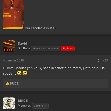
Oui cacolac exsiste!!
David
Big Boos
Membre du personnel
Big Boos
4 Janvier 2018
#23
HUmm Cacolac j'en veux, sans la canette en métal, juste ce qui la
soutient
BRICE
L
e
s
r
BRICE
é
Membres
Membre FF
a