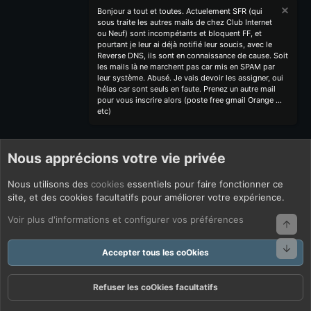
Bonjour a tout et toutes. Actuelement SFR (qui
sous traite les autres mails de chez Club Internet
ou Neuf) sont incompétants et bloquent FF, et
pourtant je leur ai déjà notifié leur soucis, avec le
Reverse DNS, ils sont en connaissance de cause. Soit
les mails là ne marchent pas car mis en SPAM par
leur système. Abusé. Je vais devoir les assigner, oui
hélas car sont seuls en faute. Prenez un autre mail
pour vous inscrire alors (poste free gmail Orange ...
etc)
Nous apprécions votre vie privée
Nous utilisons des
cookies
essentiels pour faire fonctionner ce
site, et des cookies facultatifs pour améliorer votre expérience.
Voir plus d'informations et configurer vos préférences
Haut
Bas
Accepter tous les coOkies
Refuser les coOkies facultatifs
Forums
Quoi De Neuf ?
Connexion
S'inscrire
Rechercher