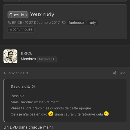
Yeux rudy
Question
A
D
T
BRICE
27 Décembre 2017
funhouse
rudy
u
a
a
wpc funhouse
t
t
g
e
e
s
u
d
r
e
BRICE
d
d
e
é
Membres
Membre FF
l
b
a
u
4 Janvier 2018
#21
d
t
i
s
David a dit:
c
u
Possible
s
Mais Cacolac existe vraiment
s
Purée faudrait revoir les guignols de cette époque
i
Cela je n'ai pas en dvd
sinon j'aurai vite retrouvé cela
o
n
Un DVD dans chaque main!