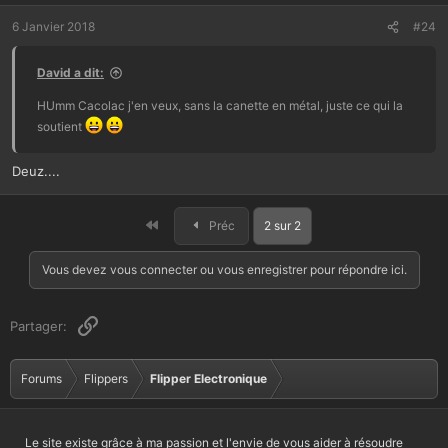
c
t
6 Janvier 2018
#24
i
o
David a dit:
n
s
HUmm Cacolac j'en veux, sans la canette en métal, juste ce qui la
:
soutient
Deuz....
Premier
Préc
2 sur 2
Vous devez vous connecter ou vous enregistrer pour répondre ici.
Lien
Partager:
Forums
Flippers
Flipper Electronique
Le site existe grâce à ma passion et l'envie de vous aider à résoudre