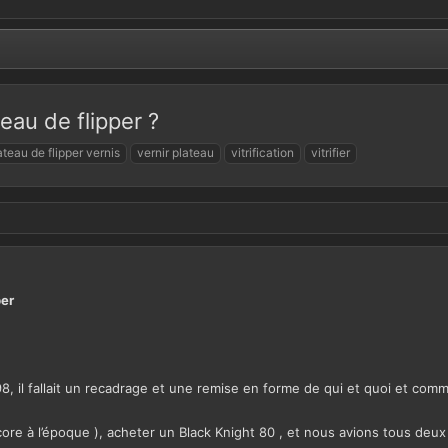
teau de flipper ?
ateau de flipper vernis
vernir plateau
vitrification
vitrifier
per
, il fallait un recadrage et une remise en forme de qui et quoi et commen
ncore à l’époque ), acheter un Black Knight 80 , et nous avions tous de