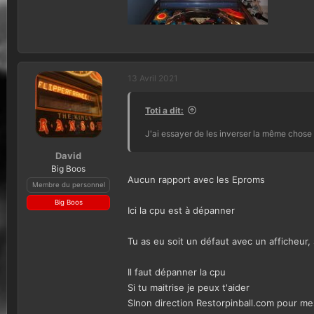
i
o
n
13 Avril 2021
Toti a dit:
J'ai essayer de les inverser la même chose c
David
Big Boos
Aucun rapport avec les Eproms
Membre du personnel
Big Boos
Ici la cpu est à dépanner
Tu as eu soit un défaut avec un afficheur,
Il faut dépanner la cpu
Si tu maitrise je peux t'aider
SInon direction Restorpinball.com pour m