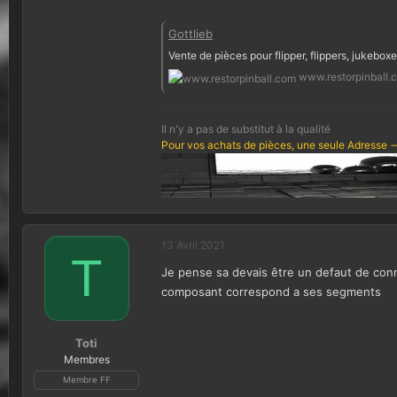
Gottlieb
Vente de pièces pour flipper, flippers, jukeboxe
www.restorpinball.
Il n'y a pas de substitut à la qualité
Pour vos achats de pièces, une seule Adresse -
13 Avril 2021
T
Je pense sa devais être un defaut de conne
composant correspond a ses segments
Toti
Membres
Membre FF