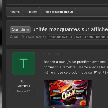
Forums
Flippers
Flipper Electronique
unités manquantes sur affiche
Question
A
D
T
Toti
11 Avril 2021
affichage sys80a
sys80a defaut afficheu
u
a
a
t
t
g
e
e
s
u
d
11 Avril 2021
T
r
e
Bonsoir a tous, j'ai un problème avec mes af
d
d
e
é
comment le remettre . Même avec sa les scor
l
b
même chose ce produit, que sur P1 et P3 et
a
u
d
t
Toti
i
Membres
s
Membre FF
c
u
s
s