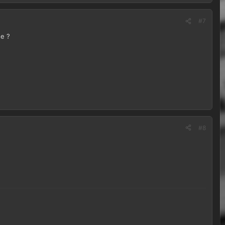
#7
se ?
#8