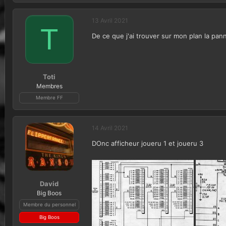
13 Avril 2021
T
De ce que j'ai trouver sur mon plan la pan
Toti
Membres
Membre FF
14 Avril 2021
DOnc afficheur joueru 1 et joueru 3
David
Big Boos
Membre du personnel
Big Boos