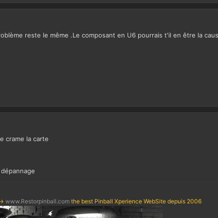
oblème reste le même .Le composant en U6 pourrais t'il en être la cau
re crame la carte
le dépannage
->
www.Restorpinball.com
the best Pinball Xperience WebSite depuis 2006