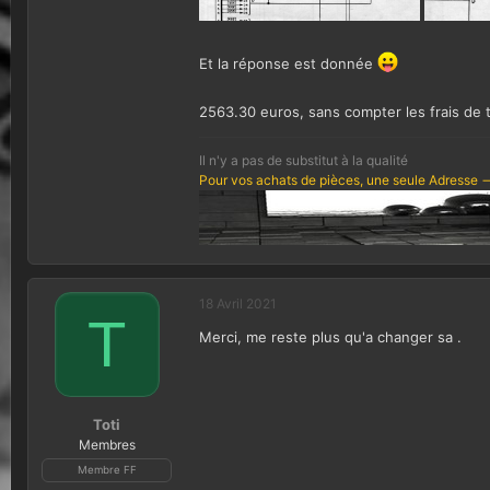
Et la réponse est donnée
2563.30 euros, sans compter les frais de t
Il n'y a pas de substitut à la qualité
Pour vos achats de pièces, une seule Adresse -
18 Avril 2021
T
Merci, me reste plus qu'a changer sa .
Toti
Membres
Membre FF