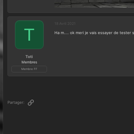
18 Avril 2021
T
Ha m.... ok meri je vais essayer de tester
Toti
Membres
Membre FF
Lien
Partager: