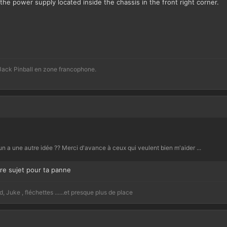
he power supply located inside the chassis in the front right corner.
y Jack Pinball en zone francophone.
u'un a une autre idée ?? Merci d'avance à ceux qui veulent bien m'aider ...
tre sujet pour ta panne
Juke , fléchettes ......et presque plus de place