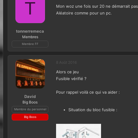
T
Mon woz une fois sur 20 ne démarrait pas, 
Aléatoire comme pour un pc.
tonnerremeca
Membres
Membre FF
8 Août 2016
Alors ce jeu
Fusible vérifié ?
Pour rappel voilà ce qui va aider :
David
Big Boos
Situation du bloc fusible :
Membre du personnel
Big Boos