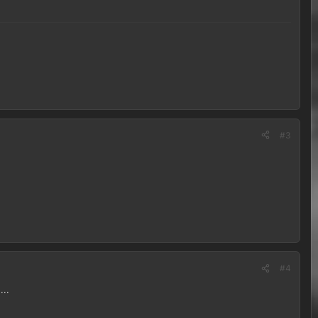
#3
#4
...