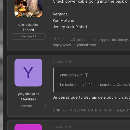
Check power cable going into the back of t
Regards,
Ken Holland
christophe
Jersey Jack Pinball
lienard
Membre FF
15 flippers....Distributeur des flippers de Jerse
http://www.jjp-pinball.com
7 Août 2016
Y
chmuch a dit:
Le fusible est vérifié et il marche ... Quelq
yoyokopter
Je pense que tu devrais deja ouvrir un au
Membres
Membre FF
GNR, TZ , MET, TWD, LOTR, AFM, TH,B90,billard, 
7 Août 2016