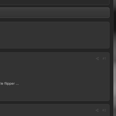
#1
e flipper ...
#2