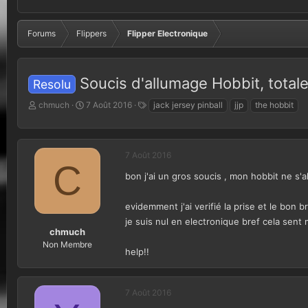
Forums
Flippers
Flipper Electronique
Soucis d'allumage Hobbit, total
Resolu
A
D
T
chmuch
7 Août 2016
jack jersey pinball
jjp
the hobbit
u
a
a
t
t
g
e
e
s
u
d
7 Août 2016
C
r
e
bon j'ai un gros soucis , mon hobbit ne s'a
d
d
e
é
l
b
evidemment j'ai verifié la prise et le bon 
a
u
je suis nul en electronique bref cela sent 
d
t
chmuch
i
Non Membre
help!!
s
c
u
s
7 Août 2016
s