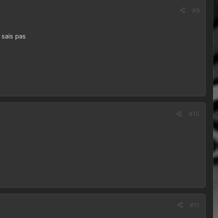
#9
 sais pas
#10
#11