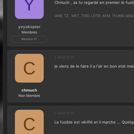
Y
Chmuch , as tu regardé en premier le fusibl
i
o
n
GNR, TZ , MET, TWD, LOTR, AFM, TH,B90,billard, 
yoyokopter
Membres
Membre FF
7 Août 2016
C
je viens de le faire il a l'air en bon etat ma
chmuch
Non Membre
7 Août 2016
C
Le fusible est vérifié et il marche ... Que