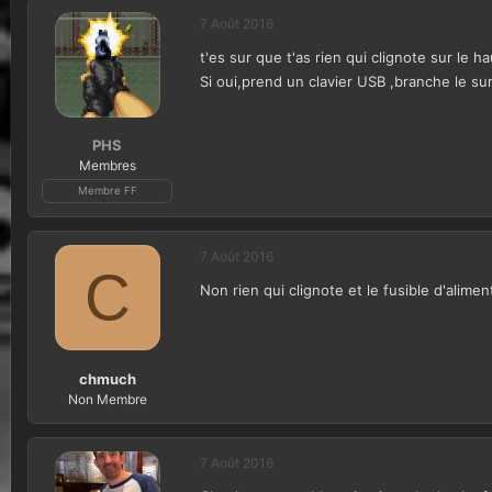
7 Août 2016
t'es sur que t'as rien qui clignote sur le 
Si oui,prend un clavier USB ,branche le su
PHS
Membres
Membre FF
7 Août 2016
C
Non rien qui clignote et le fusible d'aliment
chmuch
Non Membre
7 Août 2016