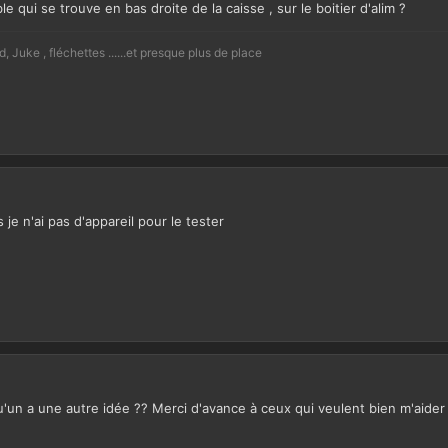
e qui se trouve en bas droite de la caisse , sur le boitier d'alim ?
Juke , fléchettes ......et presque plus de place
is je n'ai pas d'appareil pour le tester
lqu'un a une autre idée ?? Merci d'avance à ceux qui veulent bien m'aider 