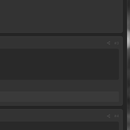
#3
#4