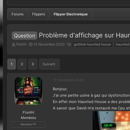
Forums
Flippers
Flipper Electronique
Problème d'affichage sur Ha
Question
A
D
T
FloHH
10 Novembre 2020
gottlieb haunted house
haunted
u
a
a
t
t
g
e
e
s
1
2
3
Suivant
u
d
r
e
d
d
10 Novembre 2020
e
é
l
b
Bonjour,
a
u
J'ai une petite usine à gaz qui dysfonction
d
t
i
En effet mon Haunted House a des problèm
s
A savoir que David m'a restauré ma Cpu et 
c
FloHH
u
Membres
s
Membre FF
s