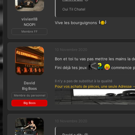
c
t
Oui Til Chatel
i
o
vivien18
n
Vive les bourguignons
NOOPI
s
Membre FF
:
10 Novembre 2020
Bon et toi tu vas pas mettre les mains la d
Fini déjà tes jeux
commence pa
Il n'y a pas de substitut à la qualité
David
Pour vos achats de pièces, une seule Adresse -
Big Boos
Membre du personnel
Big Boos
10 Novembre 2020
David a dit: