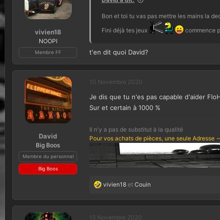
Bon et toi tu vas pas mettre les mains la de
Fini déjà tes jeux
commence pa
vivien18
NOOPI
t'en dit quoi David?
Membre FF
10 Novembre 2020
Je dis que tu n'es pas capable d'aider FloH
Sur et certain à 1000 %
Il n'y a pas de substitut à la qualité
David
Pour vos achats de pièces, une seule Adresse -
Big Boos
Membre du personnel
Big Boos
vivien18
et
Couin
L
e
s
r
15 Novembre 2020