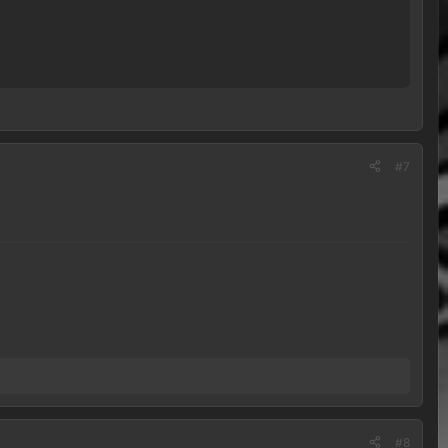
#7
#8