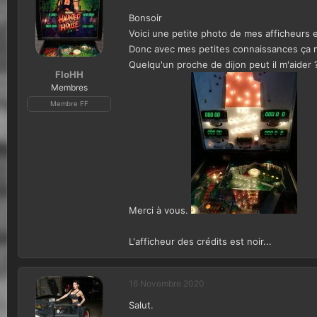
é
Bonsoir
a
c
Voici une petite photo de mes afficheurs et 
t
Donc avec mes petites connaissances ça m
i
Quelqu'un proche de dijon peut il m'aider 
o
FloHH
n
Membres
s
Membre FF
:
Merci à vous.
L'afficheur des crédits est noir...
16 Novembre 2020
Salut.