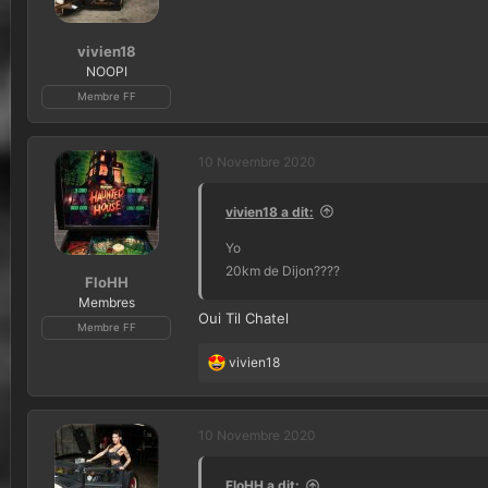
vivien18
NOOPI
Membre FF
10 Novembre 2020
vivien18 a dit:
Yo
20km de Dijon????
FloHH
Membres
Oui Til Chatel
Membre FF
vivien18
L
e
s
r
10 Novembre 2020
é
a
FloHH a dit: