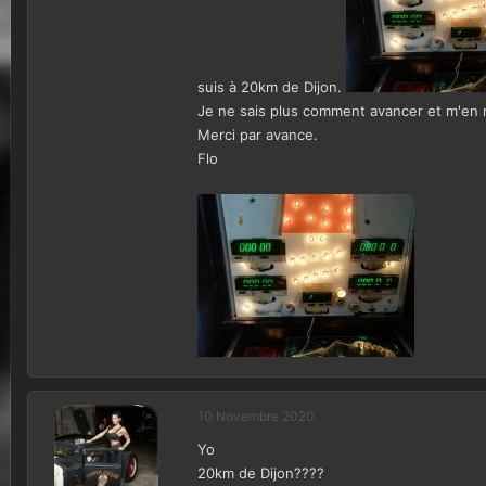
i
o
n
suis à 20km de Dijon.
Je ne sais plus comment avancer et m'en 
Merci par avance.
Flo
10 Novembre 2020
Yo
20km de Dijon????