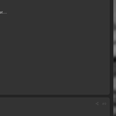
t....
#9