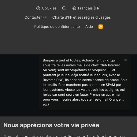
CoOkies
Français (FR)
Contacter FF
Charte d'FF et ses règles d'usages
Politique de confidentialité
Aide
R
S
S
Bonjour a tout et toutes. Actuelement SFR (qui
sous traite les autres mails de chez Club Internet
ou Neuf) sont incompétants et bloquent FF, et
pourtant je leur ai déjà notifié leur soucis, avec le
Reverse DNS, ils sont en connaissance de cause. Soit
les mails là ne marchent pas car mis en SPAM par
leur système. Abusé. Je vais devoir les assigner, oui
hélas car sont seuls en faute. Prenez un autre mail
pour vous inscrire alors (poste free gmail Orange ...
etc)
Nous apprécions votre vie privée
Nous utilisons des
cookies
essentiels pour faire fonctionner ce