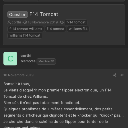
F14 Tomcat
Question
A
D
T
corthi
18 Novembre 2019
f-14 tomcat
u
a
a
f-14 tomcat williams
f14 tomcat
williams f14
t
t
g
williams f14 tomcat
e
e
s
u
d
r
e
d
d
corthi
C
e
é
Membres
Membre FF
l
b
a
u
d
t
18 Novembre 2019
#1
i
s
Bonsoir à tous,
c
Je viens d'acquérir mon premier flipper électronique, un F14
u
Tomcat de chez Williams.
s
Bien sûr, il n'est pas totalement fonctionel.
s
Quelques problèmes de lumières essentiellement, des petits
i
o
segments d'afficheur qui clignotent et le knocker qui "knock" pas...
n
Je cherche donc le schéma de ce flipper pour tenter de le
dépanner moi-même.