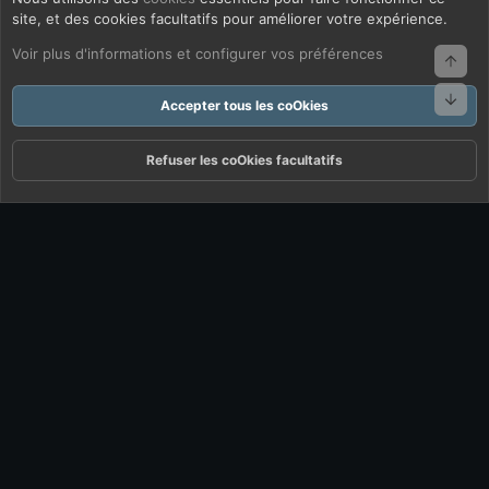
site, et des cookies facultatifs pour améliorer votre expérience.
Voir plus d'informations et configurer vos préférences
Haut
Bas
Accepter tous les coOkies
Refuser les coOkies facultatifs
Forums
Quoi De Neuf ?
Connexion
S'inscrire
Rechercher