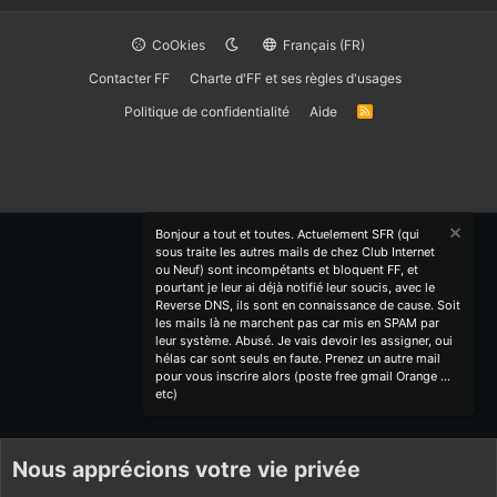
CoOkies
Français (FR)
Contacter FF
Charte d'FF et ses règles d'usages
Politique de confidentialité
Aide
R
S
S
Bonjour a tout et toutes. Actuelement SFR (qui
sous traite les autres mails de chez Club Internet
ou Neuf) sont incompétants et bloquent FF, et
pourtant je leur ai déjà notifié leur soucis, avec le
Reverse DNS, ils sont en connaissance de cause. Soit
les mails là ne marchent pas car mis en SPAM par
leur système. Abusé. Je vais devoir les assigner, oui
hélas car sont seuls en faute. Prenez un autre mail
pour vous inscrire alors (poste free gmail Orange ...
etc)
Nous apprécions votre vie privée