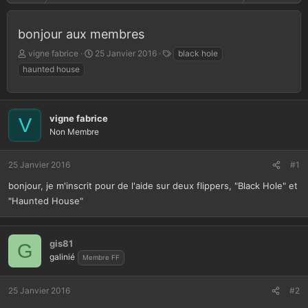
bonjour aux membres
A
D
T
vigne fabrice
25 Janvier 2016
black hole
u
a
a
haunted house
t
t
g
e
e
s
u
d
r
e
vigne fabrice
V
d
d
Non Membre
e
é
l
b
a
u
25 Janvier 2016
#1
d
t
bonjour, je m'inscrit pour de l'aide sur deux flippers, "Black Hole" et
i
"Haunted House"
s
c
u
s
gis81
G
s
galinié
Membre FF
i
o
n
25 Janvier 2016
#2