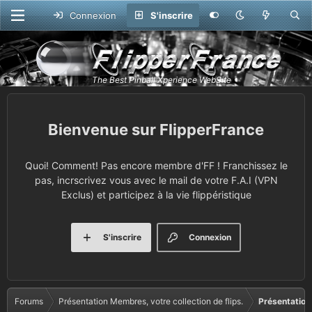
Connexion
S'inscrire
FlipperFrance
Quoi! Comment! Pas encore membre d'FF ! Franchissez le
pas, incrscrivez vous avec le mail de votre F.A.I (VPN
Exclus) et participez à la vie flippéristique
S'inscrire
Connexion
Forums
Présentation Membres, votre collection de flips.
Présentation