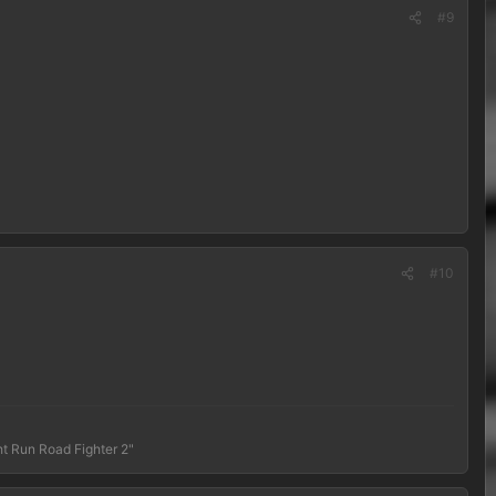
#9
#10
t Run Road Fighter 2"