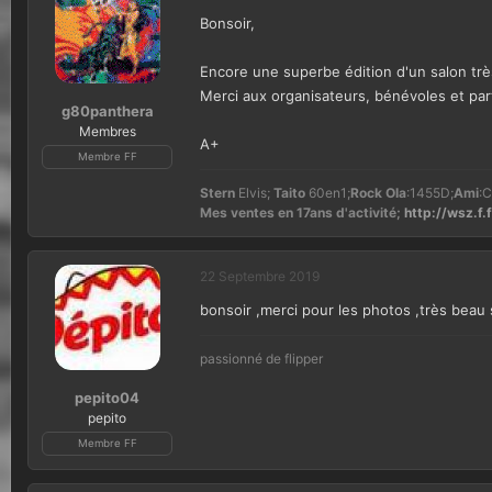
Bonsoir,
Encore une superbe édition d'un salon trè
Merci aux organisateurs, bénévoles et par
g80panthera
Membres
A+
Membre FF
Stern
Elvis;
Taito
60en1;
Rock Ola
:1455D;
Ami
:C
Mes ventes en 17ans d'activité;
http://wsz.f.f
22 Septembre 2019
bonsoir ,merci pour les photos ,très beau 
passionné de flipper
pepito04
pepito
Membre FF