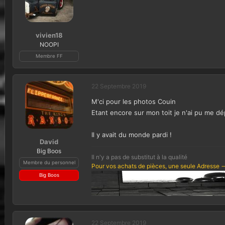
c
t
i
o
vivien18
n
NOOPI
s
Membre FF
:
22 Septembre 2019
M'ci pour les photos Couin
Etant encore sur mon toit je n'ai pu me dé
Il y avait du monde pardi !
David
Big Boos
Il n'y a pas de substitut à la qualité
Membre du personnel
Pour vos achats de pièces, une seule Adresse -
Big Boos
22 Septembre 2019