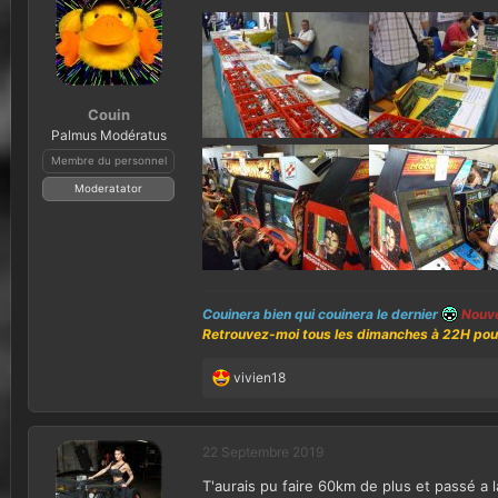
Couin
Palmus Modératus
Membre du personnel
Moderatator
Couinera bien qui couinera le dernier
Nouve
Retrouvez-moi tous les dimanches à 22H pour 
vivien18
L
e
s
r
22 Septembre 2019
é
T'aurais pu faire 60km de plus et passé a 
a