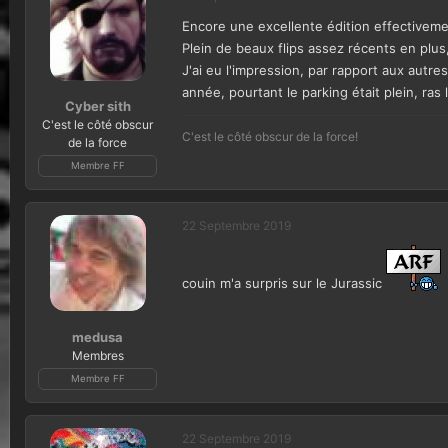
Encore une excellente édition effectiveme
Plein de beaux flips assez récents en plu
J'ai eu l'impression, par rapport aux autr
année, pourtant le parking était plein, ra
Cyber sith
C'est le côté obscur
C'est le côté obscur de la force!
de la force
Membre FF
22 Septembre 2019
couin m'a surpris sur le Jurassic
medusa
Membres
Membre FF
22 Septembre 2019