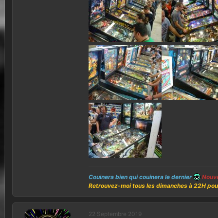
i
o
n
Couinera bien qui couinera le dernier
Nouve
Retrouvez-moi tous les dimanches à 22H pour 
22 Septembre 2019