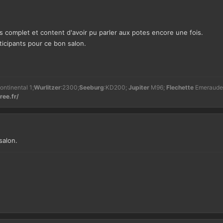
s complet et content d'avoir pu parler aux potes encore une fois.
ticipants pour ce bon salon.
ontinental 1;
Wurlitzer
:2300;
Seeburg
:KD200;
Jupiter
M96;
Flechette
Emeraude
ree.fr/
salon.