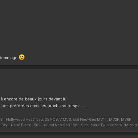
! dommage
à encore de beaux jours devant lui.
hines préférées dans les prochains temps ......
 " Hollywood Heat"
Jeu:
35 PCB, 7 MVS, slot Neo-Geo MV1T, MV2F, MV6F
Styl- René Pierre 1982- Jeutel Neo Geo 16/9- Simulateur Twin Konami "Midnigh