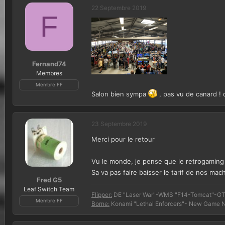
22 Septembre 2019
F
Fernand74
Membres
Membre FF
Salon bien sympa
, pas vu de canard 
23 Septembre 2019
Merci pour le retour
Vu le monde, je pense que le retrogaming 
Sa va pas faire baisser le tarif de nos mac
Fred G5
Leaf Switch Team
Flipper:
DE "Laser War"-WMS "F14-Tomcat"-GTB
Membre FF
Borne:
Konami "Lethal Enforcers"- New Game N'