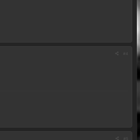
#4
#5