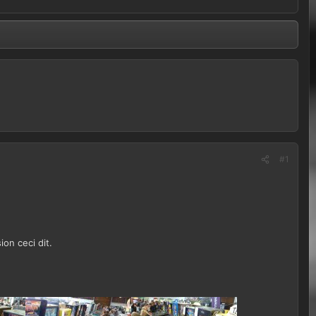
#1
on ceci dit.