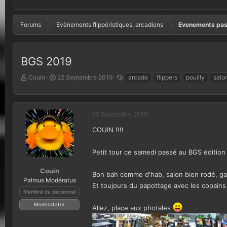
Forums
Evènements flippéristiques, arcadiens
Evenements pa
BGS 2019
A
D
T
Couin
22 Septembre 2019
arcade
flippers
pouilly
salo
u
a
a
t
t
g
e
e
s
u
d
22 Septembre 2019
r
e
COUIN !!!!
d
d
e
é
l
b
Petit tour ce samedi passé au BGS éditio
a
u
d
t
Couin
Bon bah comme d'hab, salon bien rodé, g
i
Palmus Modératus
Et toujours du papottage avec les copain
s
Membre du personnel
c
u
Moderatator
Allez, place aux photales
s
s