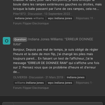
boule dans les rampes extérieures gauches ou droites, mais
lorsque la balle passent par l'une de ces rampes, cela ne...
Piter1973
Discussion
13 Septembre 2022
indiana
jones
williams
wpc
indiana
jones
Réponses: 11
Forum:
Flipper Electronique
Indiana Jones Williams: "ERREUR DONNEE
Question
O
RAM"
Bonjour, Depuis pas mal de temps, je suis obligé de régler
l'heure et la date de mon flip, j'ai changé les piles mais
toujours pareil... En faisant un test de l'afficheur, j'ai le
message "ERREUR DE DONNEE RAM" qui s'affiche une fois
sur 2: Pensez vous que ce problème d'heure et d'erreur
de...
OLIVIER59
Discussion
21 Mars 2019
indiana
jones
williams
indiana
jones
wpc
indiana
jones
Réponses: 1
Forum:
Flipper Electronique