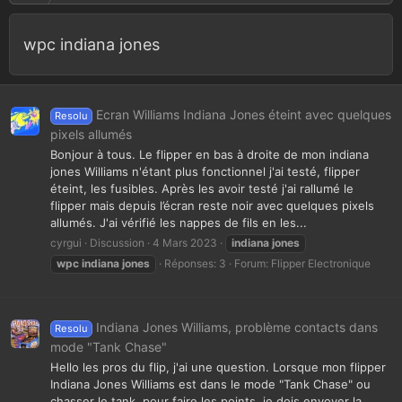
wpc indiana jones
Ecran Williams Indiana Jones éteint avec quelques
Resolu
pixels allumés
Bonjour à tous. Le flipper en bas à droite de mon indiana
jones Williams n'étant plus fonctionnel j'ai testé, flipper
éteint, les fusibles. Après les avoir testé j'ai rallumé le
flipper mais depuis l’écran reste noir avec quelques pixels
allumés. J'ai vérifié les nappes de fils en les...
cyrgui
Discussion
4 Mars 2023
indiana
jones
wpc
indiana
jones
Réponses: 3
Forum:
Flipper Electronique
Indiana Jones Williams, problème contacts dans
Resolu
mode "Tank Chase"
Hello les pros du flip, j'ai une question. Lorsque mon flipper
Indiana Jones Williams est dans le mode "Tank Chase" ou
chasser le tank, pour faire les points, je dois envoyer la