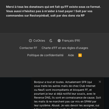
Merci à tous les donateurs qui ont fait qu'FF existe sous ce format.
Vous aussi n'hésitez pas à m'aider à tout payer ! Soit par vos
commandes sur Restorpinball, soit par des dons via RP
CoOkies
Français (FR)
Contacter FF
Charte d'FF et ses règles d'usages
Politique de confidentialité
Aide
R
S
S
Bonjour a tout et toutes. Actuelement SFR (qui
sous traite les autres mails de chez Club Internet
ou Neuf) sont incompétants et bloquent FF, et
pourtant je leur ai déjà notifié leur soucis, avec le
Reverse DNS, ils sont en connaissance de cause. Soit
les mails là ne marchent pas car mis en SPAM par
leur système. Abusé. Je vais devoir les assigner, oui