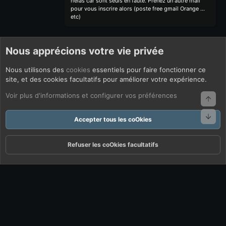
hélas car sont seuls en faute. Prenez un autre mail
pour vous inscrire alors (poste free gmail Orange ...
etc)
Nous apprécions votre vie privée
Nous utilisons des
cookies
essentiels pour faire fonctionner ce
site, et des cookies facultatifs pour améliorer votre expérience.
Voir plus d'informations et configurer vos préférences
Haut
Bas
Accepter tous les coOkies
Refuser les coOkies facultatifs
Forums
Quoi De Neuf ?
Connexion
S'inscrire
Rechercher