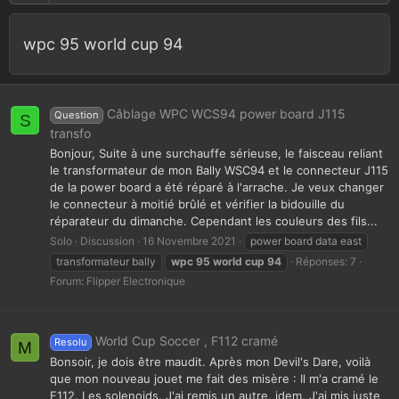
wpc 95 world cup 94
Câblage WPC WCS94 power board J115
Question
S
transfo
Bonjour, Suite à une surchauffe sérieuse, le faisceau reliant
le transformateur de mon Bally WSC94 et le connecteur J115
de la power board a été réparé à l'arrache. Je veux changer
le connecteur à moitié brûlé et vérifier la bidouille du
réparateur du dimanche. Cependant les couleurs des fils...
Solo
Discussion
16 Novembre 2021
power board data east
transformateur bally
wpc
95
world
cup
94
Réponses: 7
Forum:
Flipper Electronique
World Cup Soccer , F112 cramé
Resolu
M
Bonsoir, je dois être maudit. Après mon Devil's Dare, voilà
que mon nouveau jouet me fait des misère : Il m'a cramé le
F112. Les solenoids. J'ai remis un autre, idem. J'ai mis juste