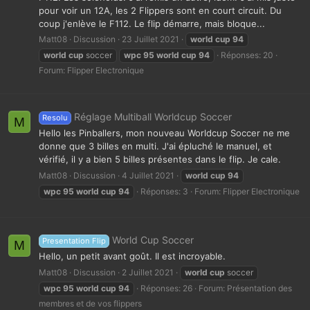
pour voir un 12A, les 2 Flippers sont en court circuit. Du
coup j'enlève le F112. Le flip démarre, mais bloque...
Matt08
Discussion
23 Juillet 2021
world
cup
94
world
cup
soccer
wpc
95
world
cup
94
Réponses: 20
Forum:
Flipper Electronique
Réglage Multiball Worldcup Soccer
Resolu
M
Hello les Pinballers, mon nouveau Worldcup Soccer ne me
donne que 3 billes en multi. J'ai épluché le manuel, et
vérifié, il y a bien 5 billes présentes dans le flip. Je cale.
Matt08
Discussion
4 Juillet 2021
world
cup
94
wpc
95
world
cup
94
Réponses: 3
Forum:
Flipper Electronique
World Cup Soccer
Presentation Flip
M
Hello, un petit avant goût. Il est incroyable.
Matt08
Discussion
2 Juillet 2021
world
cup
soccer
wpc
95
world
cup
94
Réponses: 26
Forum:
Présentation des
membres et de vos flippers