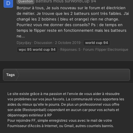
Batteurs mous surWorldCup 94
Question
D
Bonjour à tous, Je suis nouveau sur le forum et électricien
de métier. Je trouve que les 2 batteurs sont très faibles. J’ai
changé les 2 bobines ( bleu et orange) rien ne change.
Pourriez vous me donner des conseils? Ps : de temps en
temps le flipper reste en fonctionnement mais les batteurs
ne...
Djaydjay
Discussion
2 Octobre 2019
world
cup
94
wpc
95
world
cup
94
Réponses: 5
Forum:
Flipper Electronique
Tags
Le site existe grâce à ma passion et l'envie de vous aider à résoudre
vos problèmes sur vos jeux favoris. La communauté vous apportera les
aides du mieux qu'elle le pourra. De plus un professionnel vous offre
son aide (Restorpinball) cependant en aucun car pour vos achats et
dépannages extérieur à RP
Pour rejoindre FF, simple enregistrez vous avec le mail de votre
Fournisseur d'Accès à Internet, ou Gmail, autres courriels bannis.