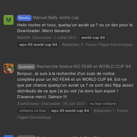
Manuel Bally world cup
Resolu
M
Hello toutes et tous, quelqu'un aurait ça ? ou un lien pour le
Downloader. Merci davance
Matt08
Discussion
1 Juillet 2021
world
cup
94
wpc
95
world
cup
94
Réponses: 3
Forum:
Flipper Electronique
Recherche Notice NO FEAR et WORLD CUP 94
Question
Bonjour, Je suis à la recherche d'un scan de notice
complète pour un NO FEAR et un WORLD CUP 94. Est-ce
que par chance quelqu'un aurait ça ? ce sont des flipp assez
distribués de ce que j'ai pu voir j'ai donc bon espoir !
D'avance merci. Saïmon !!!
ZoomZooma
Discussion
26 Juin 2021
no fear williams
williams no fear
wpc
95
world
cup
94
Réponses: 1
Forum:
Flipper Electronique