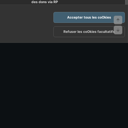
des dons via RP
Accepter tous les coOkies
Haut
Bas
arte d'FF et ses règles d'usages
Politique de confidentialité
Aide
Refuser les coOkies facultatifs
R
S
S