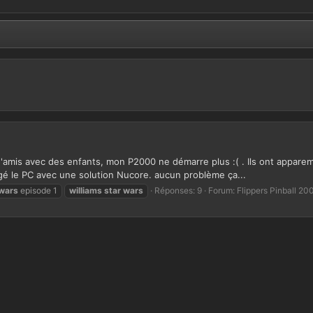
d'amis avec des enfants, mon P2000 ne démarre plus :( . Ils ont appar
angé le PC avec une solution Nucore. aucun problème ça...
wars
episode 1
williams
star
wars
Réponses: 9
Forum:
Flippers Pinball 20