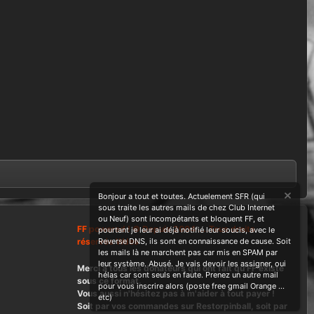
Bonjour a tout et toutes. Actuelement SFR (qui
sous traite les autres mails de chez Club Internet
ou Neuf) sont incompétants et bloquent FF, et
FF powered ! © Depuis 2004 ....Tous droits
pourtant je leur ai déjà notifié leur soucis, avec le
réservés Wdes
Reverse DNS, ils sont en connaissance de cause. Soit
les mails là ne marchent pas car mis en SPAM par
leur système. Abusé. Je vais devoir les assigner, oui
Merci à tous les donateurs qui ont fait qu'FF existe
hélas car sont seuls en faute. Prenez un autre mail
sous ce format.
pour vous inscrire alors (poste free gmail Orange ...
Vous aussi n'hésitez pas à m'aider à tout payer !
etc)
Soit par vos commandes sur Restorpinball, soit par